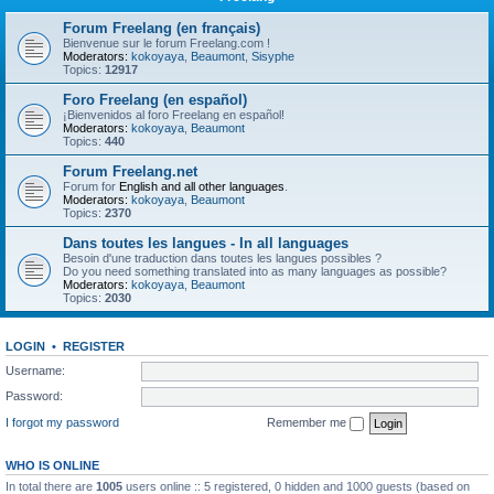
Forum Freelang (en français)
Bienvenue sur le forum Freelang.com !
Moderators:
kokoyaya
,
Beaumont
,
Sisyphe
Topics:
12917
Foro Freelang (en español)
¡Bienvenidos al foro Freelang en español!
Moderators:
kokoyaya
,
Beaumont
Topics:
440
Forum Freelang.net
Forum for
English and all other languages
.
Moderators:
kokoyaya
,
Beaumont
Topics:
2370
Dans toutes les langues - In all languages
Besoin d'une traduction dans toutes les langues possibles ?
Do you need something translated into as many languages as possible?
Moderators:
kokoyaya
,
Beaumont
Topics:
2030
LOGIN
•
REGISTER
Username:
Password:
I forgot my password
Remember me
WHO IS ONLINE
In total there are
1005
users online :: 5 registered, 0 hidden and 1000 guests (based on