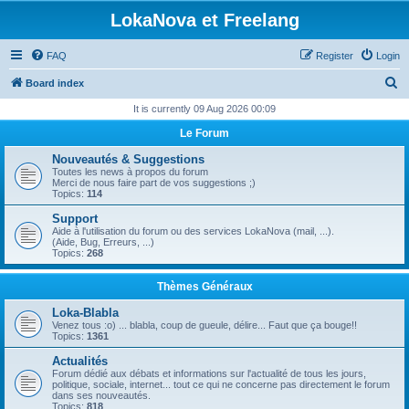
LokaNova et Freelang
FAQ
Register
Login
S
Board index
e
It is currently 09 Aug 2026 00:09
a
Le Forum
r
Nouveautés & Suggestions
c
Toutes les news à propos du forum
Merci de nous faire part de vos suggestions ;)
h
Topics:
114
Support
Aide à l'utilisation du forum ou des services LokaNova (mail, ...).
(Aide, Bug, Erreurs, ...)
Topics:
268
Thèmes Généraux
Loka-Blabla
Venez tous :o) ... blabla, coup de gueule, délire... Faut que ça bouge!!
Topics:
1361
Actualités
Forum dédié aux débats et informations sur l'actualité de tous les jours,
politique, sociale, internet... tout ce qui ne concerne pas directement le forum
dans ses nouveautés.
Topics:
818