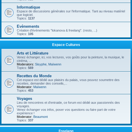
Informatique
Espace de discussions générales sur l'informatique. Tant au niveau matériel
que logiciel.
Topics:
1137
Evènements
Création d'évènements "lokanova & freelang". (resto, ...)
Topics:
105
Espace Cultures
Arts et Littérature
Venez échanger, ici, vos lectures, vos goûts pour la peinture, la musique, le
cinéma, ...
Moderators:
Sisyphe
,
Maïwenn
Topics:
569
Recettes du Monde
Cet espace est dédié aux plaisirs du palais, vous pouvez soumettre des
recettes, demander des conseils,...
Moderator:
Maïwenn
Topics:
453
Voyages
Lieu de rencontres et d'entraide, ce forum est dédié aux passionnés des
voyages.
Venez échanger vos infos, poser vos questions ou faire part de votre
expérience !
Moderator:
Beaumont
Topics:
337
Freelang