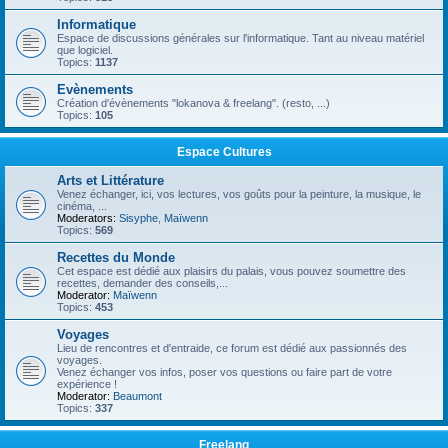
Informatique
Espace de discussions générales sur l'informatique. Tant au niveau matériel
que logiciel.
Topics:
1137
Evènements
Création d'évènements "lokanova & freelang". (resto, ...)
Topics:
105
Espace Cultures
Arts et Littérature
Venez échanger, ici, vos lectures, vos goûts pour la peinture, la musique, le
cinéma, ...
Moderators:
Sisyphe
,
Maïwenn
Topics:
569
Recettes du Monde
Cet espace est dédié aux plaisirs du palais, vous pouvez soumettre des
recettes, demander des conseils,...
Moderator:
Maïwenn
Topics:
453
Voyages
Lieu de rencontres et d'entraide, ce forum est dédié aux passionnés des
voyages.
Venez échanger vos infos, poser vos questions ou faire part de votre
expérience !
Moderator:
Beaumont
Topics:
337
Freelang