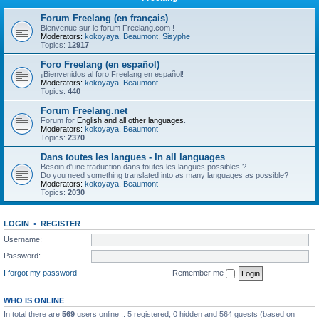
Forum Freelang (en français)
Bienvenue sur le forum Freelang.com !
Moderators:
kokoyaya
,
Beaumont
,
Sisyphe
Topics:
12917
Foro Freelang (en español)
¡Bienvenidos al foro Freelang en español!
Moderators:
kokoyaya
,
Beaumont
Topics:
440
Forum Freelang.net
Forum for
English and all other languages
.
Moderators:
kokoyaya
,
Beaumont
Topics:
2370
Dans toutes les langues - In all languages
Besoin d'une traduction dans toutes les langues possibles ?
Do you need something translated into as many languages as possible?
Moderators:
kokoyaya
,
Beaumont
Topics:
2030
LOGIN
•
REGISTER
Username:
Password:
I forgot my password
Remember me
WHO IS ONLINE
In total there are
569
users online :: 5 registered, 0 hidden and 564 guests (based on