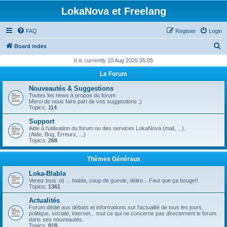
LokaNova et Freelang
FAQ
Register
Login
S
Board index
e
It is currently 10 Aug 2026 05:05
a
Le Forum
r
Nouveautés & Suggestions
c
Toutes les news à propos du forum
Merci de nous faire part de vos suggestions ;)
h
Topics:
114
Support
Aide à l'utilisation du forum ou des services LokaNova (mail, ...).
(Aide, Bug, Erreurs, ...)
Topics:
268
Thèmes Généraux
Loka-Blabla
Venez tous :o) ... blabla, coup de gueule, délire... Faut que ça bouge!!
Topics:
1361
Actualités
Forum dédié aux débats et informations sur l'actualité de tous les jours,
politique, sociale, internet... tout ce qui ne concerne pas directement le forum
dans ses nouveautés.
Topics:
818