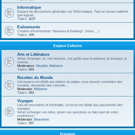
Informatique
Espace de discussions générales sur l'informatique. Tant au niveau matériel
que logiciel.
Topics:
1137
Evènements
Création d'évènements "lokanova & freelang". (resto, ...)
Topics:
105
Espace Cultures
Arts et Littérature
Venez échanger, ici, vos lectures, vos goûts pour la peinture, la musique, le
cinéma, ...
Moderators:
Sisyphe
,
Maïwenn
Topics:
569
Recettes du Monde
Cet espace est dédié aux plaisirs du palais, vous pouvez soumettre des
recettes, demander des conseils,...
Moderator:
Maïwenn
Topics:
453
Voyages
Lieu de rencontres et d'entraide, ce forum est dédié aux passionnés des
voyages.
Venez échanger vos infos, poser vos questions ou faire part de votre
expérience !
Moderator:
Beaumont
Topics:
337
Freelang