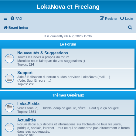
LokaNova et Freelang
FAQ
Register
Login
S
Board index
e
It is currently 06 Aug 2026 15:36
a
Le Forum
r
Nouveautés & Suggestions
c
Toutes les news à propos du forum
Merci de nous faire part de vos suggestions ;)
h
Topics:
114
Support
Aide à l'utilisation du forum ou des services LokaNova (mail, ...).
(Aide, Bug, Erreurs, ...)
Topics:
268
Thèmes Généraux
Loka-Blabla
Venez tous :o) ... blabla, coup de gueule, délire... Faut que ça bouge!!
Topics:
1361
Actualités
Forum dédié aux débats et informations sur l'actualité de tous les jours,
politique, sociale, internet... tout ce qui ne concerne pas directement le forum
dans ses nouveautés.
Topics:
818