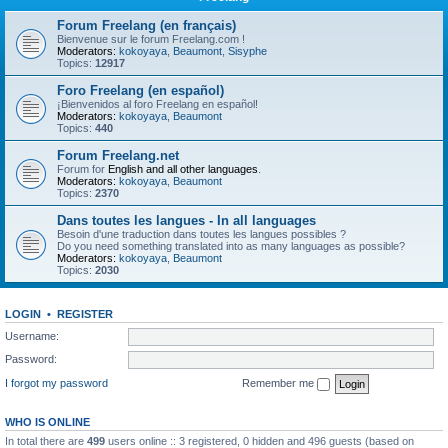
Forum Freelang (en français)
Bienvenue sur le forum Freelang.com !
Moderators:
kokoyaya
,
Beaumont
,
Sisyphe
Topics:
12917
Foro Freelang (en español)
¡Bienvenidos al foro Freelang en español!
Moderators:
kokoyaya
,
Beaumont
Topics:
440
Forum Freelang.net
Forum for
English and all other languages
.
Moderators:
kokoyaya
,
Beaumont
Topics:
2370
Dans toutes les langues - In all languages
Besoin d'une traduction dans toutes les langues possibles ?
Do you need something translated into as many languages as possible?
Moderators:
kokoyaya
,
Beaumont
Topics:
2030
LOGIN
•
REGISTER
Username:
Password:
I forgot my password
Remember me
WHO IS ONLINE
In total there are
499
users online :: 3 registered, 0 hidden and 496 guests (based on