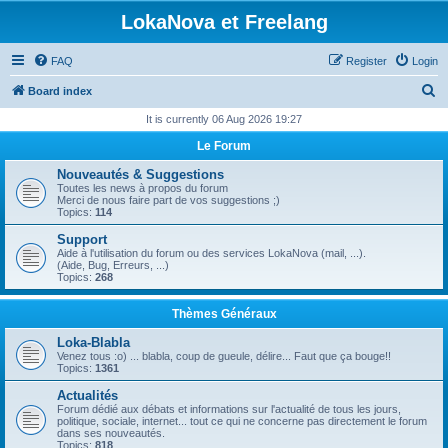
LokaNova et Freelang
FAQ
Register
Login
S
Board index
e
It is currently 06 Aug 2026 19:27
a
Le Forum
r
Nouveautés & Suggestions
c
Toutes les news à propos du forum
Merci de nous faire part de vos suggestions ;)
h
Topics:
114
Support
Aide à l'utilisation du forum ou des services LokaNova (mail, ...).
(Aide, Bug, Erreurs, ...)
Topics:
268
Thèmes Généraux
Loka-Blabla
Venez tous :o) ... blabla, coup de gueule, délire... Faut que ça bouge!!
Topics:
1361
Actualités
Forum dédié aux débats et informations sur l'actualité de tous les jours,
politique, sociale, internet... tout ce qui ne concerne pas directement le forum
dans ses nouveautés.
Topics:
818