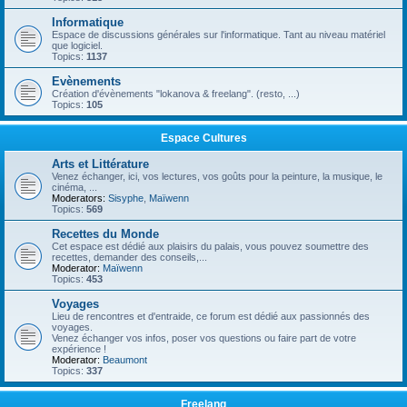
Informatique
Espace de discussions générales sur l'informatique. Tant au niveau matériel
que logiciel.
Topics:
1137
Evènements
Création d'évènements "lokanova & freelang". (resto, ...)
Topics:
105
Espace Cultures
Arts et Littérature
Venez échanger, ici, vos lectures, vos goûts pour la peinture, la musique, le
cinéma, ...
Moderators:
Sisyphe
,
Maïwenn
Topics:
569
Recettes du Monde
Cet espace est dédié aux plaisirs du palais, vous pouvez soumettre des
recettes, demander des conseils,...
Moderator:
Maïwenn
Topics:
453
Voyages
Lieu de rencontres et d'entraide, ce forum est dédié aux passionnés des
voyages.
Venez échanger vos infos, poser vos questions ou faire part de votre
expérience !
Moderator:
Beaumont
Topics:
337
Freelang