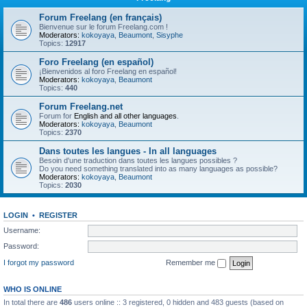
Forum Freelang (en français)
Bienvenue sur le forum Freelang.com !
Moderators:
kokoyaya
,
Beaumont
,
Sisyphe
Topics:
12917
Foro Freelang (en español)
¡Bienvenidos al foro Freelang en español!
Moderators:
kokoyaya
,
Beaumont
Topics:
440
Forum Freelang.net
Forum for
English and all other languages
.
Moderators:
kokoyaya
,
Beaumont
Topics:
2370
Dans toutes les langues - In all languages
Besoin d'une traduction dans toutes les langues possibles ?
Do you need something translated into as many languages as possible?
Moderators:
kokoyaya
,
Beaumont
Topics:
2030
LOGIN
•
REGISTER
Username:
Password:
I forgot my password
Remember me
WHO IS ONLINE
In total there are
486
users online :: 3 registered, 0 hidden and 483 guests (based on