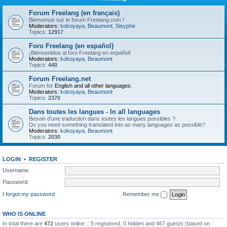
Forum Freelang (en français)
Bienvenue sur le forum Freelang.com !
Moderators:
kokoyaya
,
Beaumont
,
Sisyphe
Topics:
12917
Foro Freelang (en español)
¡Bienvenidos al foro Freelang en español!
Moderators:
kokoyaya
,
Beaumont
Topics:
440
Forum Freelang.net
Forum for
English and all other languages
.
Moderators:
kokoyaya
,
Beaumont
Topics:
2370
Dans toutes les langues - In all languages
Besoin d'une traduction dans toutes les langues possibles ?
Do you need something translated into as many languages as possible?
Moderators:
kokoyaya
,
Beaumont
Topics:
2030
LOGIN
•
REGISTER
Username:
Password:
I forgot my password
Remember me
WHO IS ONLINE
In total there are
472
users online :: 5 registered, 0 hidden and 467 guests (based on