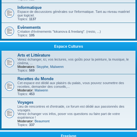
Informatique
Espace de discussions générales sur l'informatique. Tant au niveau matériel
que logiciel.
Topics:
1137
Evènements
Création d'évènements "lokanova & freelang". (resto, ...)
Topics:
105
Espace Cultures
Arts et Littérature
Venez échanger, ici, vos lectures, vos goûts pour la peinture, la musique, le
cinéma, ...
Moderators:
Sisyphe
,
Maïwenn
Topics:
569
Recettes du Monde
Cet espace est dédié aux plaisirs du palais, vous pouvez soumettre des
recettes, demander des conseils,...
Moderator:
Maïwenn
Topics:
453
Voyages
Lieu de rencontres et d'entraide, ce forum est dédié aux passionnés des
voyages.
Venez échanger vos infos, poser vos questions ou faire part de votre
expérience !
Moderator:
Beaumont
Topics:
337
Freelang