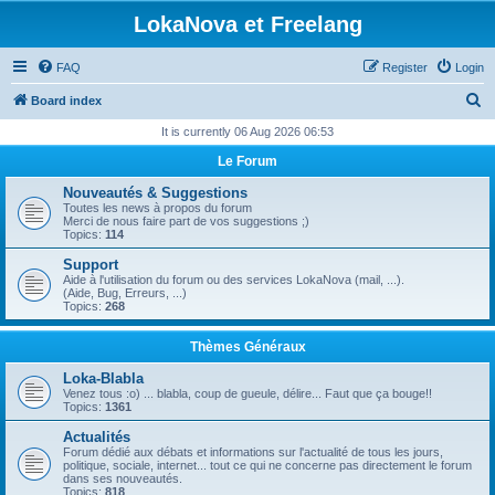
LokaNova et Freelang
FAQ
Register
Login
S
Board index
e
It is currently 06 Aug 2026 06:53
a
Le Forum
r
Nouveautés & Suggestions
c
Toutes les news à propos du forum
Merci de nous faire part de vos suggestions ;)
h
Topics:
114
Support
Aide à l'utilisation du forum ou des services LokaNova (mail, ...).
(Aide, Bug, Erreurs, ...)
Topics:
268
Thèmes Généraux
Loka-Blabla
Venez tous :o) ... blabla, coup de gueule, délire... Faut que ça bouge!!
Topics:
1361
Actualités
Forum dédié aux débats et informations sur l'actualité de tous les jours,
politique, sociale, internet... tout ce qui ne concerne pas directement le forum
dans ses nouveautés.
Topics:
818