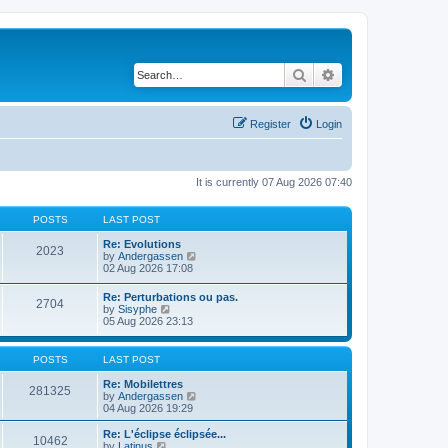
Search
Advanced search
Register
Login
It is currently 07 Aug 2026 07:40
POSTS
LAST POST
Re: Evolutions
2023
V
by
Andergassen
i
02 Aug 2026 17:08
e
w
Re: Perturbations ou pas.
2704
t
V
by
Sisyphe
h
i
05 Aug 2026 23:13
e
e
l
w
a
t
POSTS
LAST POST
t
h
e
e
Re: Mobilettres
s
281325
l
V
by
Andergassen
t
a
i
04 Aug 2026 19:29
p
t
e
o
e
w
Re: L'éclipse éclipsée...
s
10462
s
t
V
by
Latinus
t