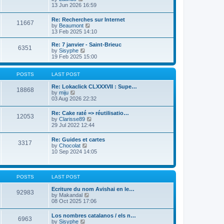
t
h
i
13 Jun 2026 16:59
p
e
e
o
l
w
Re: Recherches sur Internet
s
a
11667
t
V
by
Beaumont
t
t
h
i
13 Feb 2025 14:10
e
e
e
s
l
w
Re: 7 janvier - Saint-Brieuc
t
a
6351
t
V
by
Sisyphe
p
t
h
i
19 Feb 2025 15:00
o
e
e
e
s
s
l
w
t
t
a
t
POSTS
LAST POST
p
t
h
o
e
e
Re: Lokaclick CLXXXVII : Supe…
s
18868
s
V
l
by
miju
t
t
i
a
03 Aug 2026 22:32
p
e
t
o
w
e
Re: Cake raté => réutilisatio…
s
12053
t
s
V
by
Clarisse89
t
h
t
i
29 Jul 2022 12:44
e
p
e
l
o
w
Re: Guides et cartes
a
s
3317
t
V
by
Chocolat
t
t
h
i
10 Sep 2024 14:05
e
e
e
s
l
w
t
a
t
p
t
h
o
POSTS
LAST POST
e
e
s
s
l
t
Ecriture du nom Avishai en le…
t
92983
a
V
by
Makandal
p
t
i
08 Oct 2025 17:06
o
e
e
s
s
w
t
Los nombres catalanos / els n…
t
6963
t
V
by
Sisyphe
p