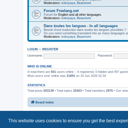
Moderators:
kokoyaya
,
Beaumont
Forum Freelang.net
Forum for
English and all other languages
.
Moderators:
kokoyaya
,
Beaumont
Dans toutes les langues - In all languages
Besoin d'une traduction dans toutes les langues possibles ?
Do you need something translated into as many languages a
Moderators:
kokoyaya
,
Beaumont
LOGIN
•
REGISTER
Username:
Password:
WHO IS ONLINE
In total there are
501
users online :: 4 registered, 0 hidden and 497 gues
Most users ever online was
21891
on 19 Jun 2026 02:34
STATISTICS
Total posts
503138
• Total topics
25403
• Total members
2975
• Our ne
Board index
This website uses cookies to ensure you get the best expe