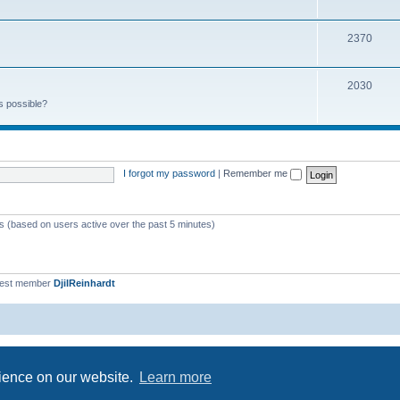
2370
2030
s possible?
I forgot my password
|
Remember me
ts (based on users active over the past 5 minutes)
west member
DjilReinhardt
Powered by
phpBB
® Forum Software © phpBB Limited
Privacy
|
Terms
rience on our website.
Learn more