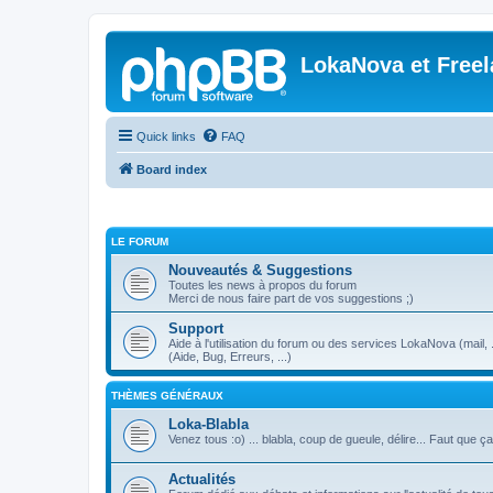
LokaNova et Free
Quick links
FAQ
Board index
LE FORUM
Nouveautés & Suggestions
Toutes les news à propos du forum
Merci de nous faire part de vos suggestions ;)
Support
Aide à l'utilisation du forum ou des services LokaNova (mail, .
(Aide, Bug, Erreurs, ...)
THÈMES GÉNÉRAUX
Loka-Blabla
Venez tous :o) ... blabla, coup de gueule, délire... Faut que ç
Actualités