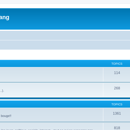
lang
TOPICS
114
268
..).
TOPICS
1361
a bouge!!
818