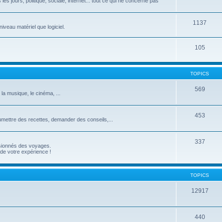
les jours, politique, sociale, internet... tout ce qui ne concerne pas
1137
iveau matériel que logiciel.
105
TOPICS
569
 la musique, le cinéma, ...
453
umettre des recettes, demander des conseils,...
337
ssionnés des voyages.
de votre expérience !
TOPICS
12917
440