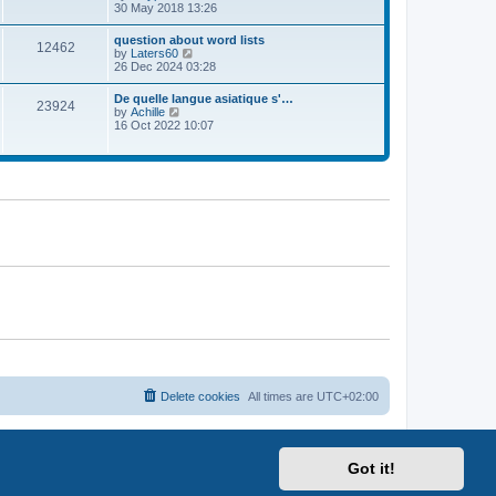
h
i
30 May 2018 13:26
o
e
e
s
l
w
t
question about word lists
a
12462
t
V
by
Laters60
t
h
i
26 Dec 2024 03:28
e
e
e
s
l
w
t
De quelle langue asiatique s'…
a
23924
t
p
V
by
Achille
t
h
o
i
16 Oct 2022 10:07
e
e
s
e
s
l
t
w
t
a
t
p
t
h
o
e
e
s
s
l
t
t
a
p
t
o
e
s
s
t
t
p
o
s
t
Delete cookies
All times are
UTC+02:00
Got it!