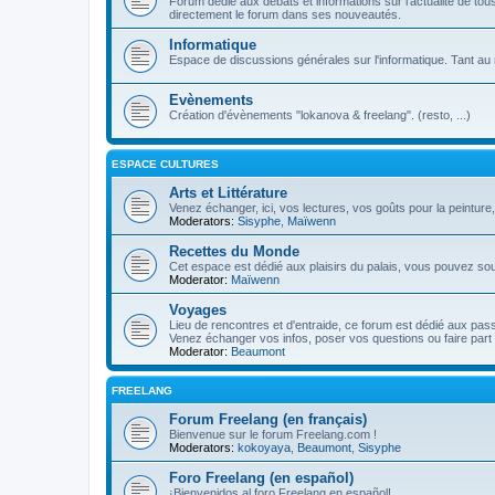
Forum dédié aux débats et informations sur l'actualité de tous 
directement le forum dans ses nouveautés.
Informatique
Espace de discussions générales sur l'informatique. Tant au n
Evènements
Création d'évènements "lokanova & freelang". (resto, ...)
ESPACE CULTURES
Arts et Littérature
Venez échanger, ici, vos lectures, vos goûts pour la peinture,
Moderators:
Sisyphe
,
Maïwenn
Recettes du Monde
Cet espace est dédié aux plaisirs du palais, vous pouvez so
Moderator:
Maïwenn
Voyages
Lieu de rencontres et d'entraide, ce forum est dédié aux pa
Venez échanger vos infos, poser vos questions ou faire part 
Moderator:
Beaumont
FREELANG
Forum Freelang (en français)
Bienvenue sur le forum Freelang.com !
Moderators:
kokoyaya
,
Beaumont
,
Sisyphe
Foro Freelang (en español)
¡Bienvenidos al foro Freelang en español!