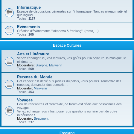
Informatique
Espace de discussions générales sur l'informatique. Tant au niveau matériel
que logiciel.
Topics:
1137
Evènements
Création d'évènements "lokanova & freelang". (resto, ...)
Topics:
105
Espace Cultures
Arts et Littérature
Venez échanger, ici, vos lectures, vos goûts pour la peinture, la musique, le
cinéma, ...
Moderators:
Sisyphe
,
Maïwenn
Topics:
569
Recettes du Monde
Cet espace est dédié aux plaisirs du palais, vous pouvez soumettre des
recettes, demander des conseils,...
Moderator:
Maïwenn
Topics:
453
Voyages
Lieu de rencontres et d'entraide, ce forum est dédié aux passionnés des
voyages.
Venez échanger vos infos, poser vos questions ou faire part de votre
expérience !
Moderator:
Beaumont
Topics:
337
Freelang