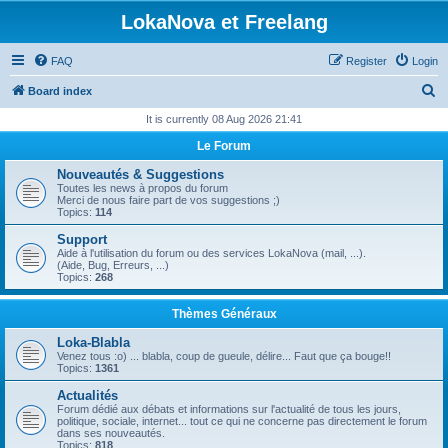
LokaNova et Freelang
FAQ
Register
Login
S
Board index
e
It is currently 08 Aug 2026 21:41
a
Le Forum
r
Nouveautés & Suggestions
c
Toutes les news à propos du forum
Merci de nous faire part de vos suggestions ;)
h
Topics:
114
Support
Aide à l'utilisation du forum ou des services LokaNova (mail, ...).
(Aide, Bug, Erreurs, ...)
Topics:
268
Thèmes Généraux
Loka-Blabla
Venez tous :o) ... blabla, coup de gueule, délire... Faut que ça bouge!!
Topics:
1361
Actualités
Forum dédié aux débats et informations sur l'actualité de tous les jours,
politique, sociale, internet... tout ce qui ne concerne pas directement le forum
dans ses nouveautés.
Topics:
818