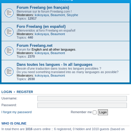
Forum Freelang (en français)
Bienvenue sur le forum Freelang.com !
Moderators:
kokoyaya
,
Beaumont
,
Sisyphe
Topics:
12917
Foro Freelang (en español)
¡Bienvenidos al foro Freelang en español!
Moderators:
kokoyaya
,
Beaumont
Topics:
440
Forum Freelang.net
Forum for
English and all other languages
.
Moderators:
kokoyaya
,
Beaumont
Topics:
2370
Dans toutes les langues - In all languages
Besoin d'une traduction dans toutes les langues possibles ?
Do you need something translated into as many languages as possible?
Moderators:
kokoyaya
,
Beaumont
Topics:
2030
LOGIN
•
REGISTER
Username:
Password:
I forgot my password
Remember me
WHO IS ONLINE
In total there are
1016
users online :: 6 registered, 0 hidden and 1010 guests (based on