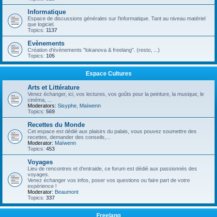
Informatique
Espace de discussions générales sur l'informatique. Tant au niveau matériel
que logiciel.
Topics:
1137
Evènements
Création d'évènements "lokanova & freelang". (resto, ...)
Topics:
105
Espace Cultures
Arts et Littérature
Venez échanger, ici, vos lectures, vos goûts pour la peinture, la musique, le
cinéma, ...
Moderators:
Sisyphe
,
Maïwenn
Topics:
569
Recettes du Monde
Cet espace est dédié aux plaisirs du palais, vous pouvez soumettre des
recettes, demander des conseils,...
Moderator:
Maïwenn
Topics:
453
Voyages
Lieu de rencontres et d'entraide, ce forum est dédié aux passionnés des
voyages.
Venez échanger vos infos, poser vos questions ou faire part de votre
expérience !
Moderator:
Beaumont
Topics:
337
Freelang