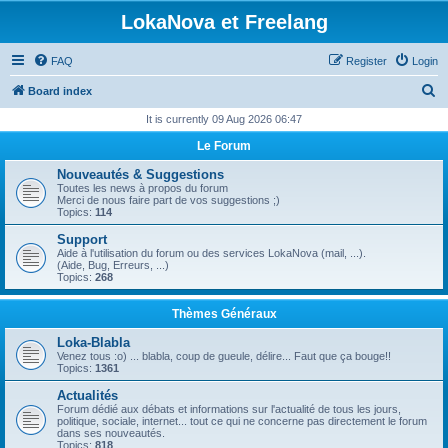
LokaNova et Freelang
FAQ
Register
Login
S
Board index
e
It is currently 09 Aug 2026 06:47
a
Le Forum
r
Nouveautés & Suggestions
c
Toutes les news à propos du forum
Merci de nous faire part de vos suggestions ;)
h
Topics:
114
Support
Aide à l'utilisation du forum ou des services LokaNova (mail, ...).
(Aide, Bug, Erreurs, ...)
Topics:
268
Thèmes Généraux
Loka-Blabla
Venez tous :o) ... blabla, coup de gueule, délire... Faut que ça bouge!!
Topics:
1361
Actualités
Forum dédié aux débats et informations sur l'actualité de tous les jours,
politique, sociale, internet... tout ce qui ne concerne pas directement le forum
dans ses nouveautés.
Topics:
818