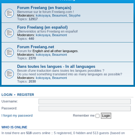
Forum Freelang (en français)
Bienvenue sur le forum Freelang.com !
Moderators:
kokoyaya
,
Beaumont
,
Sisyphe
Topics:
12917
Foro Freelang (en español)
¡Bienvenidos al foro Freelang en español!
Moderators:
kokoyaya
,
Beaumont
Topics:
440
Forum Freelang.net
Forum for
English and all other languages
.
Moderators:
kokoyaya
,
Beaumont
Topics:
2370
Dans toutes les langues - In all languages
Besoin d'une traduction dans toutes les langues possibles ?
Do you need something translated into as many languages as possible?
Moderators:
kokoyaya
,
Beaumont
Topics:
2030
LOGIN
•
REGISTER
Username:
Password:
I forgot my password
Remember me
WHO IS ONLINE
In total there are
518
users online :: 5 registered, 0 hidden and 513 guests (based on