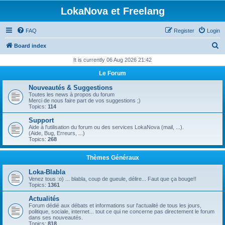
LokaNova et Freelang
FAQ
Register
Login
S
Board index
e
It is currently 06 Aug 2026 21:42
a
Le Forum
r
Nouveautés & Suggestions
c
Toutes les news à propos du forum
Merci de nous faire part de vos suggestions ;)
h
Topics:
114
Support
Aide à l'utilisation du forum ou des services LokaNova (mail, ...).
(Aide, Bug, Erreurs, ...)
Topics:
268
Thèmes Généraux
Loka-Blabla
Venez tous :o) ... blabla, coup de gueule, délire... Faut que ça bouge!!
Topics:
1361
Actualités
Forum dédié aux débats et informations sur l'actualité de tous les jours,
politique, sociale, internet... tout ce qui ne concerne pas directement le forum
dans ses nouveautés.
Topics:
818