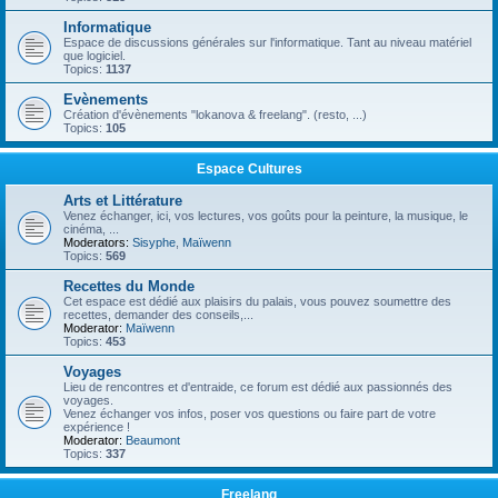
Informatique
Espace de discussions générales sur l'informatique. Tant au niveau matériel
que logiciel.
Topics:
1137
Evènements
Création d'évènements "lokanova & freelang". (resto, ...)
Topics:
105
Espace Cultures
Arts et Littérature
Venez échanger, ici, vos lectures, vos goûts pour la peinture, la musique, le
cinéma, ...
Moderators:
Sisyphe
,
Maïwenn
Topics:
569
Recettes du Monde
Cet espace est dédié aux plaisirs du palais, vous pouvez soumettre des
recettes, demander des conseils,...
Moderator:
Maïwenn
Topics:
453
Voyages
Lieu de rencontres et d'entraide, ce forum est dédié aux passionnés des
voyages.
Venez échanger vos infos, poser vos questions ou faire part de votre
expérience !
Moderator:
Beaumont
Topics:
337
Freelang