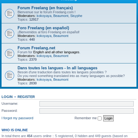
Forum Freelang (en français)
Bienvenue sur le forum Freelang.com !
Moderators:
kokoyaya
,
Beaumont
,
Sisyphe
Topics:
12917
Foro Freelang (en español)
¡Bienvenidos al foro Freelang en español!
Moderators:
kokoyaya
,
Beaumont
Topics:
440
Forum Freelang.net
Forum for
English and all other languages
.
Moderators:
kokoyaya
,
Beaumont
Topics:
2370
Dans toutes les langues - In all languages
Besoin d'une traduction dans toutes les langues possibles ?
Do you need something translated into as many languages as possible?
Moderators:
kokoyaya
,
Beaumont
Topics:
2030
LOGIN
•
REGISTER
Username:
Password:
I forgot my password
Remember me
WHO IS ONLINE
In total there are
454
users online :: 5 registered, 0 hidden and 449 guests (based on