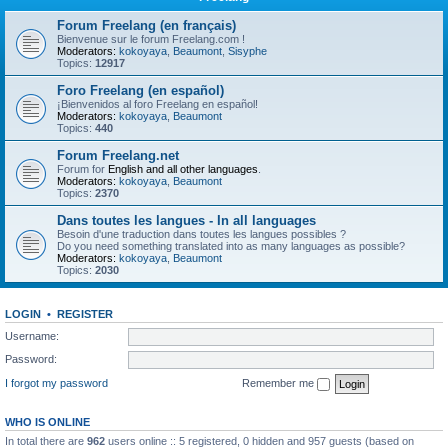
Forum Freelang (en français)
Bienvenue sur le forum Freelang.com !
Moderators:
kokoyaya
,
Beaumont
,
Sisyphe
Topics:
12917
Foro Freelang (en español)
¡Bienvenidos al foro Freelang en español!
Moderators:
kokoyaya
,
Beaumont
Topics:
440
Forum Freelang.net
Forum for
English and all other languages
.
Moderators:
kokoyaya
,
Beaumont
Topics:
2370
Dans toutes les langues - In all languages
Besoin d'une traduction dans toutes les langues possibles ?
Do you need something translated into as many languages as possible?
Moderators:
kokoyaya
,
Beaumont
Topics:
2030
LOGIN
•
REGISTER
Username:
Password:
I forgot my password
Remember me
WHO IS ONLINE
In total there are
962
users online :: 5 registered, 0 hidden and 957 guests (based on