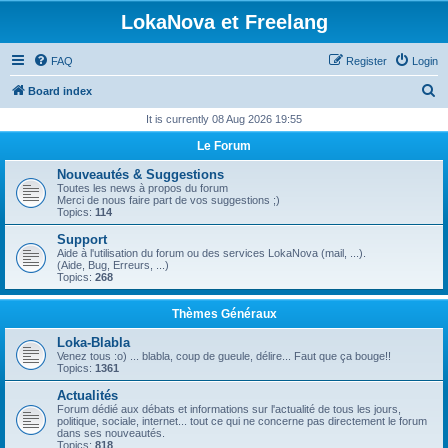
LokaNova et Freelang
FAQ
Register
Login
S
Board index
e
It is currently 08 Aug 2026 19:55
a
Le Forum
r
Nouveautés & Suggestions
c
Toutes les news à propos du forum
Merci de nous faire part de vos suggestions ;)
h
Topics:
114
Support
Aide à l'utilisation du forum ou des services LokaNova (mail, ...).
(Aide, Bug, Erreurs, ...)
Topics:
268
Thèmes Généraux
Loka-Blabla
Venez tous :o) ... blabla, coup de gueule, délire... Faut que ça bouge!!
Topics:
1361
Actualités
Forum dédié aux débats et informations sur l'actualité de tous les jours,
politique, sociale, internet... tout ce qui ne concerne pas directement le forum
dans ses nouveautés.
Topics:
818