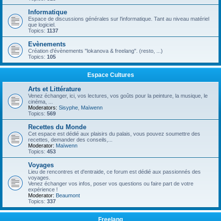
Informatique
Espace de discussions générales sur l'informatique. Tant au niveau matériel
que logiciel.
Topics:
1137
Evènements
Création d'évènements "lokanova & freelang". (resto, ...)
Topics:
105
Espace Cultures
Arts et Littérature
Venez échanger, ici, vos lectures, vos goûts pour la peinture, la musique, le
cinéma, ...
Moderators:
Sisyphe
,
Maïwenn
Topics:
569
Recettes du Monde
Cet espace est dédié aux plaisirs du palais, vous pouvez soumettre des
recettes, demander des conseils,...
Moderator:
Maïwenn
Topics:
453
Voyages
Lieu de rencontres et d'entraide, ce forum est dédié aux passionnés des
voyages.
Venez échanger vos infos, poser vos questions ou faire part de votre
expérience !
Moderator:
Beaumont
Topics:
337
Freelang