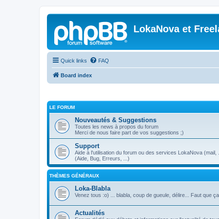
LokaNova et Free
Quick links
FAQ
Board index
LE FORUM
Nouveautés & Suggestions
Toutes les news à propos du forum
Merci de nous faire part de vos suggestions ;)
Support
Aide à l'utilisation du forum ou des services LokaNova (mail, .
(Aide, Bug, Erreurs, ...)
THÈMES GÉNÉRAUX
Loka-Blabla
Venez tous :o) ... blabla, coup de gueule, délire... Faut que ç
Actualités