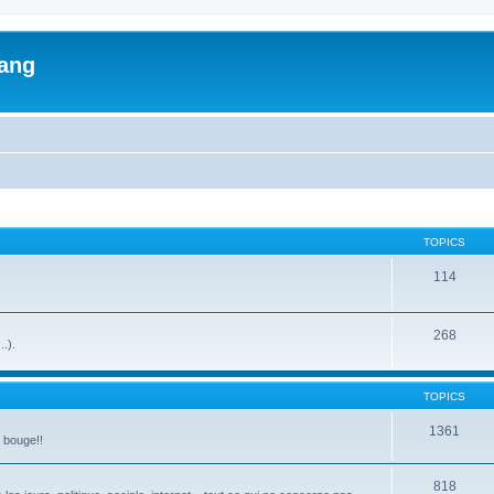
lang
TOPICS
114
268
..).
TOPICS
1361
a bouge!!
818