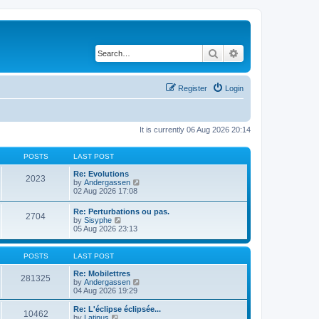
Search
Advanced search
Register
Login
It is currently 06 Aug 2026 20:14
POSTS
LAST POST
Re: Evolutions
2023
V
by
Andergassen
i
02 Aug 2026 17:08
e
w
Re: Perturbations ou pas.
2704
t
V
by
Sisyphe
h
i
05 Aug 2026 23:13
e
e
l
w
a
t
POSTS
LAST POST
t
h
e
e
Re: Mobilettres
s
281325
l
V
by
Andergassen
t
a
i
04 Aug 2026 19:29
p
t
e
o
e
w
Re: L'éclipse éclipsée...
s
10462
s
t
V
by
Latinus
t