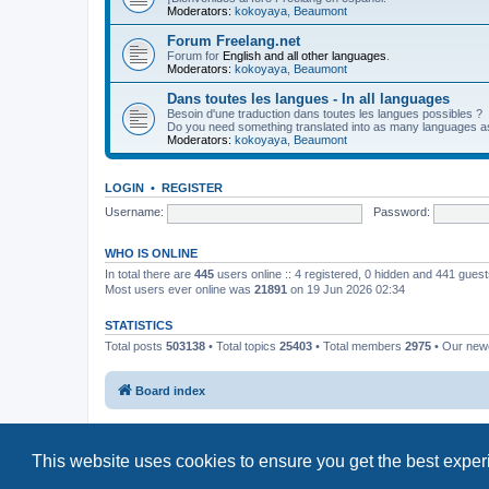
Moderators:
kokoyaya
,
Beaumont
Forum Freelang.net
Forum for
English and all other languages
.
Moderators:
kokoyaya
,
Beaumont
Dans toutes les langues - In all languages
Besoin d'une traduction dans toutes les langues possibles ?
Do you need something translated into as many languages a
Moderators:
kokoyaya
,
Beaumont
LOGIN
•
REGISTER
Username:
Password:
WHO IS ONLINE
In total there are
445
users online :: 4 registered, 0 hidden and 441 gues
Most users ever online was
21891
on 19 Jun 2026 02:34
STATISTICS
Total posts
503138
• Total topics
25403
• Total members
2975
• Our ne
Board index
This website uses cookies to ensure you get the best expe