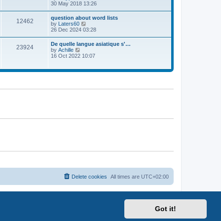
h
i
30 May 2018 13:26
o
e
e
s
l
w
t
question about word lists
a
12462
t
V
by
Laters60
t
h
i
26 Dec 2024 03:28
e
e
e
s
l
w
t
De quelle langue asiatique s'…
a
23924
t
p
V
by
Achille
t
h
o
i
16 Oct 2022 10:07
e
e
s
e
s
l
t
w
t
a
t
p
t
h
o
e
e
s
s
l
t
t
a
p
t
o
e
s
s
t
t
p
o
s
t
Delete cookies
All times are
UTC+02:00
Got it!