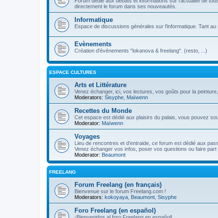
Forum dédié aux débats et informations sur l'actualité de tous 
directement le forum dans ses nouveautés.
Informatique
Espace de discussions générales sur l'informatique. Tant au n
Evènements
Création d'évènements "lokanova & freelang". (resto, ...)
ESPACE CULTURES
Arts et Littérature
Venez échanger, ici, vos lectures, vos goûts pour la peinture,
Moderators:
Sisyphe
,
Maïwenn
Recettes du Monde
Cet espace est dédié aux plaisirs du palais, vous pouvez so
Moderator:
Maïwenn
Voyages
Lieu de rencontres et d'entraide, ce forum est dédié aux pa
Venez échanger vos infos, poser vos questions ou faire part 
Moderator:
Beaumont
FREELANG
Forum Freelang (en français)
Bienvenue sur le forum Freelang.com !
Moderators:
kokoyaya
,
Beaumont
,
Sisyphe
Foro Freelang (en español)
¡Bienvenidos al foro Freelang en español!