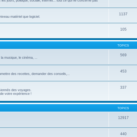
les jours, politique, sociale, internet... tout ce qui ne concerne pas
1137
iveau matériel que logiciel.
105
TOPICS
569
 la musique, le cinéma, ...
453
umettre des recettes, demander des conseils,...
337
ssionnés des voyages.
de votre expérience !
TOPICS
12917
440