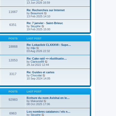
t
h
i
13 Jun 2026 16:59
p
e
e
o
l
w
Re: Recherches sur Internet
s
a
11667
t
V
by
Beaumont
t
t
h
i
13 Feb 2025 14:10
e
e
e
s
l
w
Re: 7 janvier - Saint-Brieuc
t
a
6351
t
V
by
Sisyphe
p
t
h
i
19 Feb 2025 15:00
o
e
e
e
s
s
l
w
t
t
a
t
POSTS
LAST POST
p
t
h
o
e
e
Re: Lokaclick CLXXXVII : Supe…
s
18868
s
V
l
by
miju
t
t
i
a
03 Aug 2026 22:32
p
e
t
o
w
e
Re: Cake raté => réutilisatio…
s
12053
t
s
V
by
Clarisse89
t
h
t
i
29 Jul 2022 12:44
e
p
e
l
o
w
Re: Guides et cartes
a
s
3317
t
V
by
Chocolat
t
t
h
i
10 Sep 2024 14:05
e
e
e
s
l
w
t
a
t
p
t
h
o
POSTS
LAST POST
e
e
s
s
l
t
Ecriture du nom Avishai en le…
t
92983
a
V
by
Makandal
p
t
i
08 Oct 2025 17:06
o
e
e
s
s
w
t
Los nombres catalanos / els n…
t
6963
t
V
by
Sisyphe
p