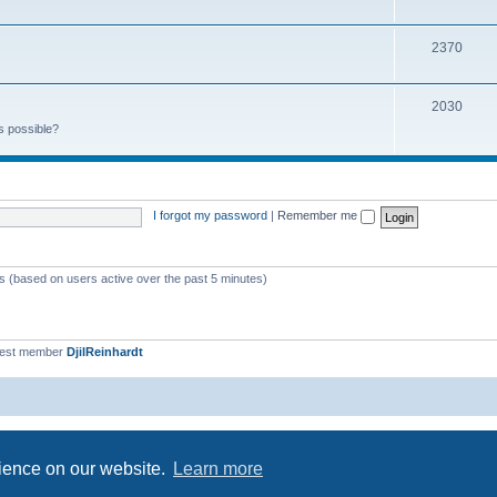
2370
2030
s possible?
I forgot my password
|
Remember me
ts (based on users active over the past 5 minutes)
west member
DjilReinhardt
Powered by
phpBB
® Forum Software © phpBB Limited
Privacy
|
Terms
rience on our website.
Learn more