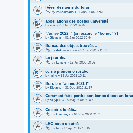
Rêver des gens du forum
by
vallisoletano
»
11 Jan 2005 20:51
appellations des postes université
by
ace
»
23 Mar 2022 07:04
"Année 2022 !" (on essaie le "bonne" ?)
by
Sisyphe
»
01 Jan 2022 15:44
Bureau des objets trouvés...
by
Ankhsenamon
»
27 Feb 2015 11:52
Le jour de...
by
kyliane
»
19 Jul 2005 10:09
écrire prénom en arabe
by
neho
»
19 Jul 2021 15:11
Bon, bin "année 2021 !"
by
Sisyphe
»
31 Dec 2020 21:57
Comment faire perdre son temps à tout un foru
by
Sisyphe
»
16 May 2009 20:09
Ce soir à la télé...
by
kokoyaya
»
01 Nov 2004 21:43
LEO nous a quitté
by
leo
»
14 Apr 2015 13:15