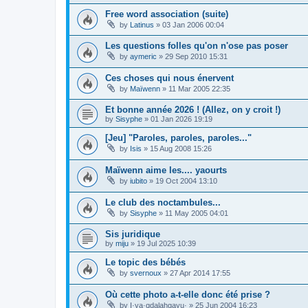
Free word association (suite)
by
Latinus
»
03 Jan 2006 00:04
Les questions folles qu'on n'ose pas poser
by
aymeric
»
29 Sep 2010 15:31
Ces choses qui nous énervent
by
Maïwenn
»
11 Mar 2005 22:35
Et bonne année 2026 ! (Allez, on y croit !)
by
Sisyphe
»
01 Jan 2026 19:19
[Jeu] "Paroles, paroles, paroles..."
by
Isis
»
15 Aug 2008 15:26
Maïwenn aime les.... yaourts
by
iubito
»
19 Oct 2004 13:10
Le club des noctambules...
by
Sisyphe
»
11 May 2005 04:01
Sis juridique
by
miju
»
19 Jul 2025 10:39
Le topic des bébés
by
svernoux
»
27 Apr 2014 17:55
Où cette photo a-t-elle donc été prise ?
by
I·ya·qdalahgayu·
»
25 Jun 2004 16:23