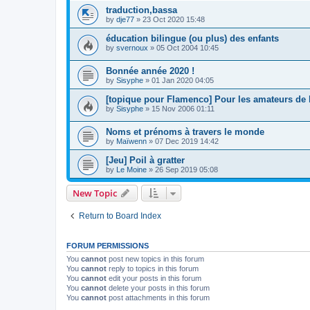
traduction,bassa
by
dje77
»
23 Oct 2020 15:48
éducation bilingue (ou plus) des enfants
by
svernoux
»
05 Oct 2004 10:45
Bonnée année 2020 !
by
Sisyphe
»
01 Jan 2020 04:05
[topique pour Flamenco] Pour les amateurs de l
by
Sisyphe
»
15 Nov 2006 01:11
Noms et prénoms à travers le monde
by
Maïwenn
»
07 Dec 2019 14:42
[Jeu] Poil à gratter
by
Le Moine
»
26 Sep 2019 05:08
New Topic
Return to Board Index
FORUM PERMISSIONS
You
cannot
post new topics in this forum
You
cannot
reply to topics in this forum
You
cannot
edit your posts in this forum
You
cannot
delete your posts in this forum
You
cannot
post attachments in this forum