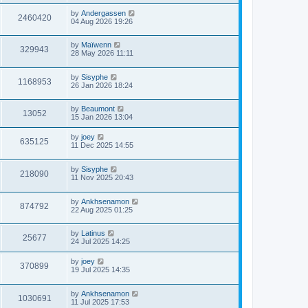
by
Andergassen
2460420
04 Aug 2026 19:26
by
Maïwenn
329943
28 May 2026 11:11
by
Sisyphe
1168953
26 Jan 2026 18:24
by
Beaumont
13052
15 Jan 2026 13:04
by
joey
635125
11 Dec 2025 14:55
by
Sisyphe
218090
11 Nov 2025 20:43
by
Ankhsenamon
874792
22 Aug 2025 01:25
by
Latinus
25677
24 Jul 2025 14:25
by
joey
370899
19 Jul 2025 14:35
by
Ankhsenamon
1030691
11 Jul 2025 17:53