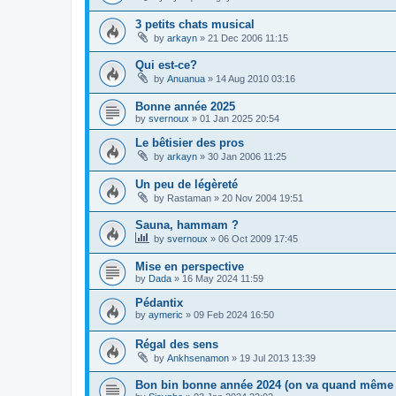
3 petits chats musical
by
arkayn
»
21 Dec 2006 11:15
Qui est-ce?
by
Anuanua
»
14 Aug 2010 03:16
Bonne année 2025
by
svernoux
»
01 Jan 2025 20:54
Le bêtisier des pros
by
arkayn
»
30 Jan 2006 11:25
Un peu de légèreté
by
Rastaman
»
20 Nov 2004 19:51
Sauna, hammam ?
by
svernoux
»
06 Oct 2009 17:45
Mise en perspective
by
Dada
»
16 May 2024 11:59
Pédantix
by
aymeric
»
09 Feb 2024 16:50
Régal des sens
by
Ankhsenamon
»
19 Jul 2013 13:39
Bon bin bonne année 2024 (on va quand même e