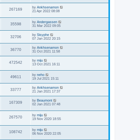
by
Ankhsenamon
267169
21 Apr 2022 08:08
by
Andergassen
35598
31 Mar 2022 09:05
by
Sisyphe
32706
07 Jan 2022 20:15
by
Ankhsenamon
36770
31 Oct 2021 11:58
by
miju
472542
13 Oct 2021 16:11
by
neho
49611
19 Jul 2021 15:11
by
Ankhsenamon
33777
21 Jan 2021 17:37
by
Beaumont
167309
02 Jan 2021 07:48
by
miju
267570
19 Nov 2020 18:55
by
miju
108742
06 Nov 2020 22:05