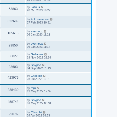
by
Latinus
53863
20 Oct 2023 19:27
by
Ankhsenamon
322689
27 Feb 2023 19:31
by
svernoux
105615
06 Jan 2023 11:21
by
svernoux
29850
06 Jan 2023 11:14
by
Guillaume
36827
19 Nov 2022 02:18
by
Sisyphe
28603
04 Sep 2022 01:13
by
Chocolat
423979
28 Jul 2022 13:13
by
miju
288430
19 May 2022 17:32
by
Sisyphe
458743
01 May 2022 00:31
by
Chocolat
29076
24 Apr 2022 18:33