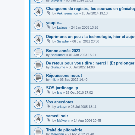
by
Sisyphe
»
03 Jan 2024 22:02
Changeons de registre, les sources en généalog
by
Ankhsenamon
»
15 Jul 2014 19:13
youpie...
by
Latinus
»
24 Jan 2005 13:26
Déprimons un peu : la technologie, hier et aujou
by
Sisyphe
»
06 Jan 2011 23:30
Bonne année 2023 !
by
Beaumont
»
01 Jan 2023 15:21
De retour pour vous dire : merci ! (Et prolonge
by
Guillaume
»
08 Jul 2022 14:08
Réjouissons nous !
by
miju
»
03 Sep 2022 14:40
SOS jardinage :p
by
Isis
»
15 Oct 2010 17:02
Vos anecdotes
by
arkayn
»
26 Jul 2005 13:11
samedi soir
by
Maïwenn
»
14 Aug 2004 20:45
Traité de pifométrie
by
Maïwenn
»
21 Apr 2022 21:48