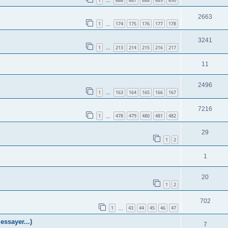
1
686
687
688
689
690
…
2663
1
174
175
176
177
178
…
3241
1
213
214
215
216
217
…
11
2496
1
163
164
165
166
167
…
7216
1
478
479
480
481
482
…
29
1
2
1
20
1
2
702
1
43
44
45
46
47
…
ssayer...)
7