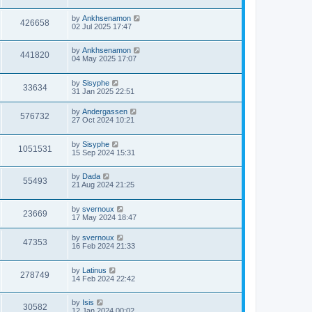
by
Ankhsenamon
426658
02 Jul 2025 17:47
by
Ankhsenamon
441820
04 May 2025 17:07
by
Sisyphe
33634
31 Jan 2025 22:51
by
Andergassen
576732
27 Oct 2024 10:21
by
Sisyphe
1051531
15 Sep 2024 15:31
by
Dada
55493
21 Aug 2024 21:25
by
svernoux
23669
17 May 2024 18:47
by
svernoux
47353
16 Feb 2024 21:33
by
Latinus
278749
14 Feb 2024 22:42
by
Isis
30582
12 Jan 2024 00:02