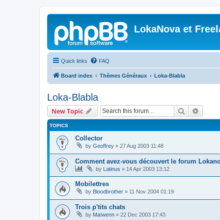
LokaNova et Free
Quick links
FAQ
Board index
Thèmes Généraux
Loka-Blabla
Loka-Blabla
Search
Advanc
New Topic
TOPICS
Collector
by
Geoffrey
»
27 Aug 2003 11:48
Comment avez-vous découvert le forum Lokano
by
Latinus
»
14 Apr 2003 13:12
Mobilettres
by
Bloodbrother
»
11 Nov 2004 01:19
Trois p'tits chats
by
Maïwenn
»
22 Dec 2003 17:43