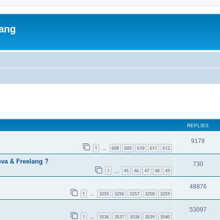
lang
ed search
REPLIES
9178
1
608
609
610
611
612
…
va & Freelang ?
730
1
45
46
47
48
49
…
48876
1
3255
3256
3257
3258
3259
…
53097
1
3536
3537
3538
3539
3540
…