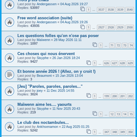
Last post by
Andergassen
«
04 Aug 2026 19:27
Replies:
53097
1
3537
3538
3539
3540
…
Free word association (suite)
Last post by
Andergassen
«
04 Aug 2026 19:26
Replies:
43935
1
2927
2928
2929
2930
…
Les questions folles qu'on n'ose pas poser
Last post by
Maïwenn
«
28 May 2026 11:11
Replies:
1097
1
71
72
73
74
…
Ces choses qui nous énervent
Last post by
Sisyphe
«
26 Jan 2026 18:24
Replies:
9427
1
626
627
628
629
…
Et bonne année 2026 ! (Allez, on y croit !)
Last post by
Beaumont
«
15 Jan 2026 13:04
Replies:
3
[Jeu] "Paroles, paroles, paroles..."
Last post by
joey
«
11 Dec 2025 14:55
Replies:
3024
1
199
200
201
202
…
Maïwenn aime les.... yaourts
Last post by
Sisyphe
«
11 Nov 2025 20:43
Replies:
219
1
12
13
14
15
…
Le club des noctambules...
Last post by
Ankhsenamon
«
22 Aug 2025 01:25
Replies:
5242
1
347
348
349
350
…