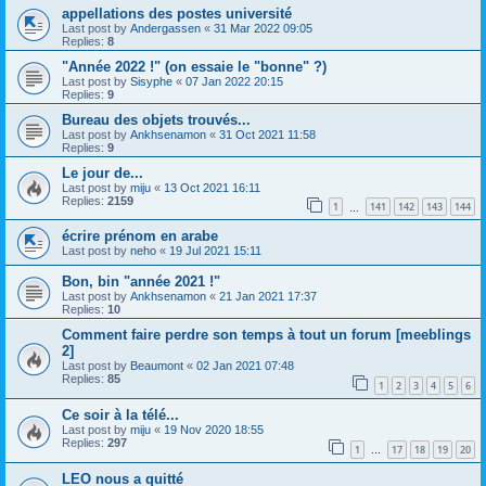
appellations des postes université
Last post by
Andergassen
«
31 Mar 2022 09:05
Replies:
8
"Année 2022 !" (on essaie le "bonne" ?)
Last post by
Sisyphe
«
07 Jan 2022 20:15
Replies:
9
Bureau des objets trouvés...
Last post by
Ankhsenamon
«
31 Oct 2021 11:58
Replies:
9
Le jour de...
Last post by
miju
«
13 Oct 2021 16:11
Replies:
2159
1
141
142
143
144
…
écrire prénom en arabe
Last post by
neho
«
19 Jul 2021 15:11
Bon, bin "année 2021 !"
Last post by
Ankhsenamon
«
21 Jan 2021 17:37
Replies:
10
Comment faire perdre son temps à tout un forum [meeblings
2]
Last post by
Beaumont
«
02 Jan 2021 07:48
Replies:
85
1
2
3
4
5
6
Ce soir à la télé...
Last post by
miju
«
19 Nov 2020 18:55
Replies:
297
1
17
18
19
20
…
LEO nous a quitté