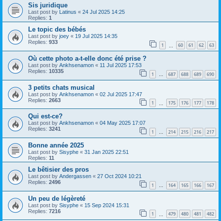
Sis juridique
Last post by
Latinus
«
24 Jul 2025 14:25
Replies:
1
Le topic des bébés
Last post by
joey
«
19 Jul 2025 14:35
Replies:
933
1
60
61
62
63
…
Où cette photo a-t-elle donc été prise ?
Last post by
Ankhsenamon
«
11 Jul 2025 17:53
Replies:
10335
1
687
688
689
690
…
3 petits chats musical
Last post by
Ankhsenamon
«
02 Jul 2025 17:47
Replies:
2663
1
175
176
177
178
…
Qui est-ce?
Last post by
Ankhsenamon
«
04 May 2025 17:07
Replies:
3241
1
214
215
216
217
…
Bonne année 2025
Last post by
Sisyphe
«
31 Jan 2025 22:51
Replies:
11
Le bêtisier des pros
Last post by
Andergassen
«
27 Oct 2024 10:21
Replies:
2496
1
164
165
166
167
…
Un peu de légèreté
Last post by
Sisyphe
«
15 Sep 2024 15:31
Replies:
7216
1
479
480
481
482
…