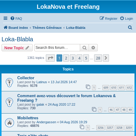
LokaNova et Freelang
FAQ
Register
Login
S
Board index
Thèmes Généraux
Loka-Blabla
e
Loka-Blabla
a
Search
Advanced search
New Topic
r
c
Page
1
of
28
1
2
3
4
5
28
Next
1361 topics
…
h
Topics
Collector
Last post by
Latinus
«
13 Jul 2026 14:47
Replies:
9178
1
609
610
611
612
…
Comment avez-vous découvert le forum Lokanova &
Freelang ?
Last post by
galak
«
24 Aug 2020 17:22
Replies:
730
1
46
47
48
49
…
Mobilettres
Last post by
Andergassen
«
04 Aug 2026 19:29
Replies:
48876
1
3256
3257
3258
3259
…
Trois p'tits chats