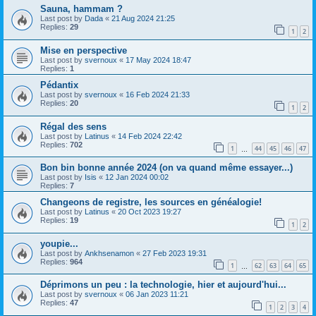
Sauna, hammam ?
Last post by
Dada
«
21 Aug 2024 21:25
Replies:
29
1
2
Mise en perspective
Last post by
svernoux
«
17 May 2024 18:47
Replies:
1
Pédantix
Last post by
svernoux
«
16 Feb 2024 21:33
Replies:
20
1
2
Régal des sens
Last post by
Latinus
«
14 Feb 2024 22:42
Replies:
702
1
44
45
46
47
…
Bon bin bonne année 2024 (on va quand même essayer...)
Last post by
Isis
«
12 Jan 2024 00:02
Replies:
7
Changeons de registre, les sources en généalogie!
Last post by
Latinus
«
20 Oct 2023 19:27
Replies:
19
1
2
youpie...
Last post by
Ankhsenamon
«
27 Feb 2023 19:31
Replies:
964
1
62
63
64
65
…
Déprimons un peu : la technologie, hier et aujourd'hui...
Last post by
svernoux
«
06 Jan 2023 11:21
Replies:
47
1
2
3
4