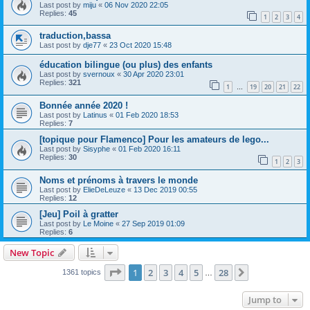
Last post by
miju
«
06 Nov 2020 22:05
Replies:
45
1
2
3
4
traduction,bassa
Last post by
dje77
«
23 Oct 2020 15:48
éducation bilingue (ou plus) des enfants
Last post by
svernoux
«
30 Apr 2020 23:01
Replies:
321
1
19
20
21
22
…
Bonnée année 2020 !
Last post by
Latinus
«
01 Feb 2020 18:53
Replies:
7
[topique pour Flamenco] Pour les amateurs de lego...
Last post by
Sisyphe
«
01 Feb 2020 16:11
Replies:
30
1
2
3
Noms et prénoms à travers le monde
Last post by
ElieDeLeuze
«
13 Dec 2019 00:55
Replies:
12
[Jeu] Poil à gratter
Last post by
Le Moine
«
27 Sep 2019 01:09
Replies:
6
New Topic
Page
1
of
28
1
2
3
4
5
28
Next
1361 topics
…
Jump to