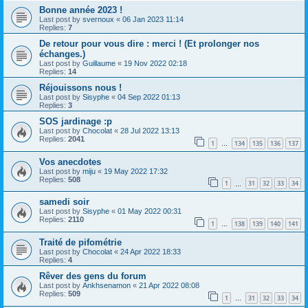
Bonne année 2023 !
Last post by
svernoux
«
06 Jan 2023 11:14
Replies:
7
De retour pour vous dire : merci ! (Et prolonger nos
échanges.)
Last post by
Guillaume
«
19 Nov 2022 02:18
Replies:
14
Réjouissons nous !
Last post by
Sisyphe
«
04 Sep 2022 01:13
Replies:
3
SOS jardinage :p
Last post by
Chocolat
«
28 Jul 2022 13:13
Replies:
2041
1
134
135
136
137
…
Vos anecdotes
Last post by
miju
«
19 May 2022 17:32
Replies:
508
1
31
32
33
34
…
samedi soir
Last post by
Sisyphe
«
01 May 2022 00:31
Replies:
2110
1
138
139
140
141
…
Traité de pifométrie
Last post by
Chocolat
«
24 Apr 2022 18:33
Replies:
4
Rêver des gens du forum
Last post by
Ankhsenamon
«
21 Apr 2022 08:08
Replies:
509
1
31
32
33
34
…