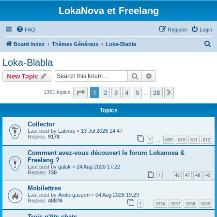
LokaNova et Freelang
FAQ
Register
Login
S
Board index
Thèmes Généraux
Loka-Blabla
e
Loka-Blabla
a
Search
Advanced search
New Topic
r
c
Page
1
of
28
1
2
3
4
5
28
Next
1361 topics
…
h
Topics
Collector
Last post by
Latinus
«
13 Jul 2026 14:47
Replies:
9178
1
609
610
611
612
…
Comment avez-vous découvert le forum Lokanova &
Freelang ?
Last post by
galak
«
24 Aug 2020 17:22
Replies:
730
1
46
47
48
49
…
Mobilettres
Last post by
Andergassen
«
04 Aug 2026 19:29
Replies:
48876
1
3256
3257
3258
3259
…
Trois p'tits chats