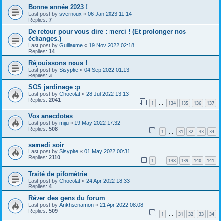
Bonne année 2023 !
Last post by
svernoux
«
06 Jan 2023 11:14
Replies:
7
De retour pour vous dire : merci ! (Et prolonger nos
échanges.)
Last post by
Guillaume
«
19 Nov 2022 02:18
Replies:
14
Réjouissons nous !
Last post by
Sisyphe
«
04 Sep 2022 01:13
Replies:
3
SOS jardinage :p
Last post by
Chocolat
«
28 Jul 2022 13:13
Replies:
2041
1
134
135
136
137
…
Vos anecdotes
Last post by
miju
«
19 May 2022 17:32
Replies:
508
1
31
32
33
34
…
samedi soir
Last post by
Sisyphe
«
01 May 2022 00:31
Replies:
2110
1
138
139
140
141
…
Traité de pifométrie
Last post by
Chocolat
«
24 Apr 2022 18:33
Replies:
4
Rêver des gens du forum
Last post by
Ankhsenamon
«
21 Apr 2022 08:08
Replies:
509
1
31
32
33
34
…