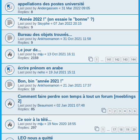
appellations des postes université
Last post by
Andergassen
«
31 Mar 2022 09:05
Replies:
8
"Année 2022 !" (on essaie le "bonne" ?)
Last post by
Sisyphe
«
07 Jan 2022 20:15
Replies:
9
Bureau des objets trouvés...
Last post by
Ankhsenamon
«
31 Oct 2021 11:58
Replies:
9
Le jour de...
Last post by
miju
«
13 Oct 2021 16:11
Replies:
2159
1
141
142
143
144
…
écrire prénom en arabe
Last post by
neho
«
19 Jul 2021 15:11
Bon, bin "année 2021 !"
Last post by
Ankhsenamon
«
21 Jan 2021 17:37
Replies:
10
Comment faire perdre son temps à tout un forum [meeblings
2]
Last post by
Beaumont
«
02 Jan 2021 07:48
Replies:
85
1
2
3
4
5
6
Ce soir à la télé...
Last post by
miju
«
19 Nov 2020 18:55
Replies:
297
1
17
18
19
20
…
LEO nous a quitté