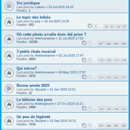
Sis juridique
Last post by
Latinus
«
24 Jul 2025 14:25
Replies:
1
Le topic des bébés
Last post by
joey
«
19 Jul 2025 14:35
Replies:
933
1
60
61
62
63
…
Où cette photo a-t-elle donc été prise ?
Last post by
Ankhsenamon
«
11 Jul 2025 17:53
Replies:
10335
1
687
688
689
690
…
3 petits chats musical
Last post by
Ankhsenamon
«
02 Jul 2025 17:47
Replies:
2663
1
175
176
177
178
…
Qui est-ce?
Last post by
Ankhsenamon
«
04 May 2025 17:07
Replies:
3241
1
214
215
216
217
…
Bonne année 2025
Last post by
Sisyphe
«
31 Jan 2025 22:51
Replies:
11
Le bêtisier des pros
Last post by
Andergassen
«
27 Oct 2024 10:21
Replies:
2496
1
164
165
166
167
…
Un peu de légèreté
Last post by
Sisyphe
«
15 Sep 2024 15:31
Replies:
7216
1
479
480
481
482
…