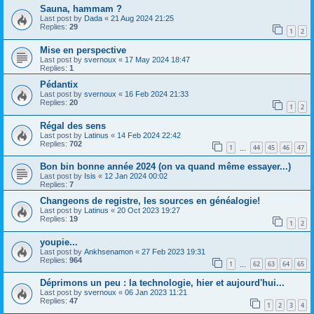
Sauna, hammam ?
Last post by
Dada
«
21 Aug 2024 21:25
Replies:
29
1
2
Mise en perspective
Last post by
svernoux
«
17 May 2024 18:47
Replies:
1
Pédantix
Last post by
svernoux
«
16 Feb 2024 21:33
Replies:
20
1
2
Régal des sens
Last post by
Latinus
«
14 Feb 2024 22:42
Replies:
702
1
44
45
46
47
…
Bon bin bonne année 2024 (on va quand même essayer...)
Last post by
Isis
«
12 Jan 2024 00:02
Replies:
7
Changeons de registre, les sources en généalogie!
Last post by
Latinus
«
20 Oct 2023 19:27
Replies:
19
1
2
youpie...
Last post by
Ankhsenamon
«
27 Feb 2023 19:31
Replies:
964
1
62
63
64
65
…
Déprimons un peu : la technologie, hier et aujourd'hui...
Last post by
svernoux
«
06 Jan 2023 11:21
Replies:
47
1
2
3
4