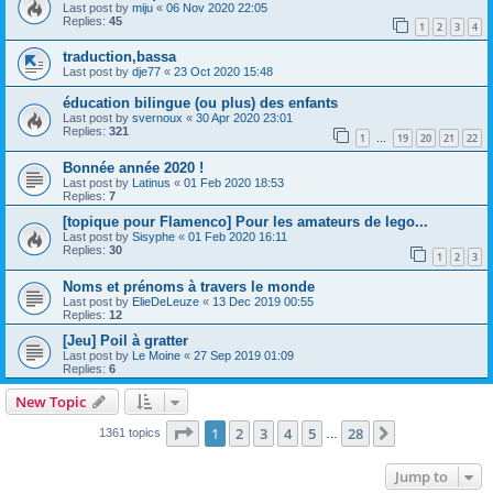
Last post by
miju
«
06 Nov 2020 22:05
Replies:
45
1
2
3
4
traduction,bassa
Last post by
dje77
«
23 Oct 2020 15:48
éducation bilingue (ou plus) des enfants
Last post by
svernoux
«
30 Apr 2020 23:01
Replies:
321
1
19
20
21
22
…
Bonnée année 2020 !
Last post by
Latinus
«
01 Feb 2020 18:53
Replies:
7
[topique pour Flamenco] Pour les amateurs de lego...
Last post by
Sisyphe
«
01 Feb 2020 16:11
Replies:
30
1
2
3
Noms et prénoms à travers le monde
Last post by
ElieDeLeuze
«
13 Dec 2019 00:55
Replies:
12
[Jeu] Poil à gratter
Last post by
Le Moine
«
27 Sep 2019 01:09
Replies:
6
New Topic
Page
1
of
28
1
2
3
4
5
28
Next
1361 topics
…
Jump to