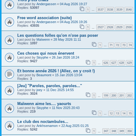
Last post by
Andergassen
«
04 Aug 2026 19:27
Replies:
53097
1
3537
3538
3539
3540
…
Free word association (suite)
Last post by
Andergassen
«
04 Aug 2026 19:26
Replies:
43935
1
2927
2928
2929
2930
…
Les questions folles qu'on n'ose pas poser
Last post by
Maïwenn
«
28 May 2026 11:11
Replies:
1097
1
71
72
73
74
…
Ces choses qui nous énervent
Last post by
Sisyphe
«
26 Jan 2026 18:24
Replies:
9427
1
626
627
628
629
…
Et bonne année 2026 ! (Allez, on y croit !)
Last post by
Beaumont
«
15 Jan 2026 13:04
Replies:
3
[Jeu] "Paroles, paroles, paroles..."
Last post by
joey
«
11 Dec 2025 14:55
Replies:
3024
1
199
200
201
202
…
Maïwenn aime les.... yaourts
Last post by
Sisyphe
«
11 Nov 2025 20:43
Replies:
219
1
12
13
14
15
…
Le club des noctambules...
Last post by
Ankhsenamon
«
22 Aug 2025 01:25
Replies:
5242
1
347
348
349
350
…