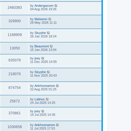
by
Andergassen
2460383
04 Aug 2026 19:26
by
Maïwenn
329900
28 May 2026 11:11
by
Sisyphe
1168909
26 Jan 2026 18:24
by
Beaumont
13050
15 Jan 2026 13:04
by
joey
635079
11 Dec 2025 14:55
by
Sisyphe
218076
11 Nov 2025 20:43
by
Ankhsenamon
874754
22 Aug 2025 01:25
by
Latinus
25672
24 Jul 2025 14:25
by
joey
370861
19 Jul 2025 14:35
by
Ankhsenamon
1030658
11 Jul 2025 17:53