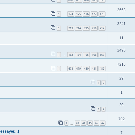
1
686
687
688
689
690
…
2663
1
174
175
176
177
178
…
3241
1
213
214
215
216
217
…
11
2496
1
163
164
165
166
167
…
7216
1
478
479
480
481
482
…
29
1
2
1
20
1
2
702
1
43
44
45
46
47
…
ssayer...)
7