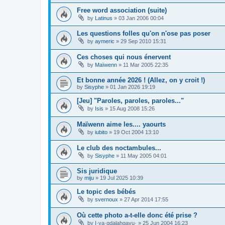
Free word association (suite)
by
Latinus
»
03 Jan 2006 00:04
Les questions folles qu'on n'ose pas poser
by
aymeric
»
29 Sep 2010 15:31
Ces choses qui nous énervent
by
Maïwenn
»
11 Mar 2005 22:35
Et bonne année 2026 ! (Allez, on y croit !)
by
Sisyphe
»
01 Jan 2026 19:19
[Jeu] "Paroles, paroles, paroles..."
by
Isis
»
15 Aug 2008 15:26
Maïwenn aime les.... yaourts
by
iubito
»
19 Oct 2004 13:10
Le club des noctambules...
by
Sisyphe
»
11 May 2005 04:01
Sis juridique
by
miju
»
19 Jul 2025 10:39
Le topic des bébés
by
svernoux
»
27 Apr 2014 17:55
Où cette photo a-t-elle donc été prise ?
by
I·ya·qdalahgayu·
»
25 Jun 2004 16:23