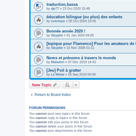
traduction,bassa
by
dje77
»
23 Oct 2020 15:48
éducation bilingue (ou plus) des enfants
by
svernoux
»
05 Oct 2004 10:45
Bonnée année 2020 !
by
Sisyphe
»
01 Jan 2020 04:05
[topique pour Flamenco] Pour les amateurs de l
by
Sisyphe
»
15 Nov 2006 01:11
Noms et prénoms à travers le monde
by
Maïwenn
»
07 Dec 2019 14:42
[Jeu] Poil à gratter
by
Le Moine
»
26 Sep 2019 05:08
New Topic
Return to Board Index
FORUM PERMISSIONS
You
cannot
post new topics in this forum
You
cannot
reply to topics in this forum
You
cannot
edit your posts in this forum
You
cannot
delete your posts in this forum
You
cannot
post attachments in this forum