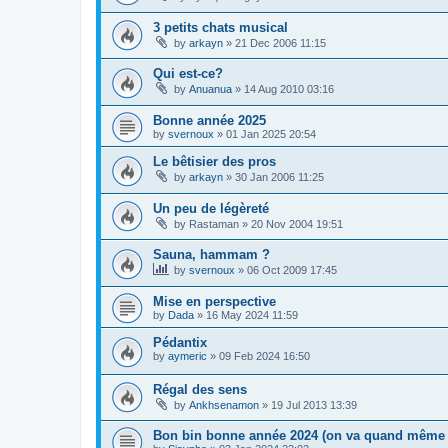
3 petits chats musical
by
arkayn
»
21 Dec 2006 11:15
Qui est-ce?
by
Anuanua
»
14 Aug 2010 03:16
Bonne année 2025
by
svernoux
»
01 Jan 2025 20:54
Le bêtisier des pros
by
arkayn
»
30 Jan 2006 11:25
Un peu de légèreté
by
Rastaman
»
20 Nov 2004 19:51
Sauna, hammam ?
by
svernoux
»
06 Oct 2009 17:45
Mise en perspective
by
Dada
»
16 May 2024 11:59
Pédantix
by
aymeric
»
09 Feb 2024 16:50
Régal des sens
by
Ankhsenamon
»
19 Jul 2013 13:39
Bon bin bonne année 2024 (on va quand même e