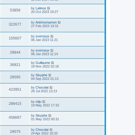
by
Latinus
53856
20 Oct 2023 19:27
by
Ankhsenamon
322677
27 Feb 2023 19:31
by
svernoux
105607
06 Jan 2023 11:21
by
svernoux
29844
06 Jan 2023 11:14
by
Guillaume
36821
19 Nov 2022 02:18
by
Sisyphe
28595
04 Sep 2022 01:13
by
Chocolat
423951
28 Jul 2022 13:13
by
miju
288415
19 May 2022 17:32
by
Sisyphe
458687
01 May 2022 00:31
by
Chocolat
29075
24 Apr 2022 18:33