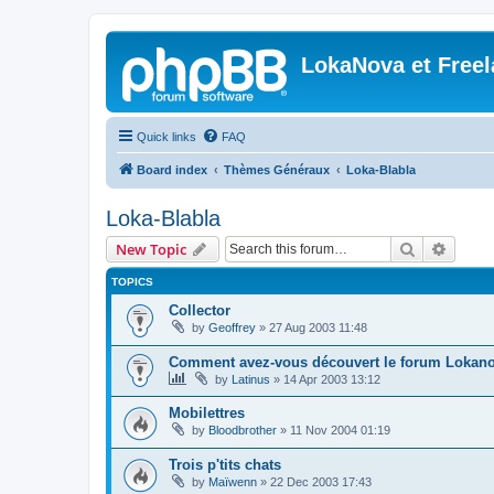
LokaNova et Free
Quick links
FAQ
Board index
Thèmes Généraux
Loka-Blabla
Loka-Blabla
Search
Advanc
New Topic
TOPICS
Collector
by
Geoffrey
»
27 Aug 2003 11:48
Comment avez-vous découvert le forum Lokano
by
Latinus
»
14 Apr 2003 13:12
Mobilettres
by
Bloodbrother
»
11 Nov 2004 01:19
Trois p'tits chats
by
Maïwenn
»
22 Dec 2003 17:43