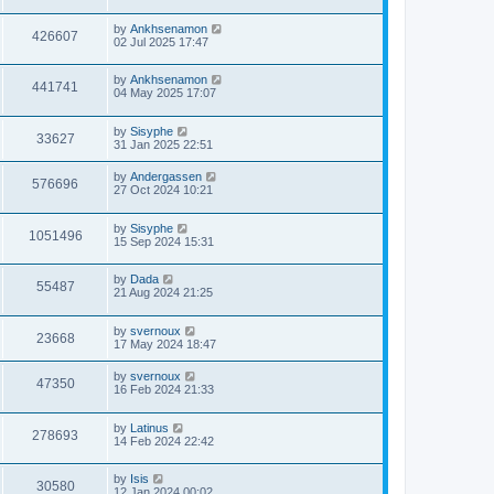
by
Ankhsenamon
426607
02 Jul 2025 17:47
by
Ankhsenamon
441741
04 May 2025 17:07
by
Sisyphe
33627
31 Jan 2025 22:51
by
Andergassen
576696
27 Oct 2024 10:21
by
Sisyphe
1051496
15 Sep 2024 15:31
by
Dada
55487
21 Aug 2024 21:25
by
svernoux
23668
17 May 2024 18:47
by
svernoux
47350
16 Feb 2024 21:33
by
Latinus
278693
14 Feb 2024 22:42
by
Isis
30580
12 Jan 2024 00:02