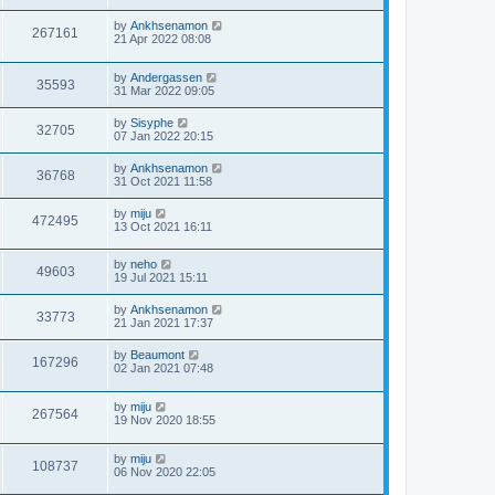
by
Ankhsenamon
267161
21 Apr 2022 08:08
by
Andergassen
35593
31 Mar 2022 09:05
by
Sisyphe
32705
07 Jan 2022 20:15
by
Ankhsenamon
36768
31 Oct 2021 11:58
by
miju
472495
13 Oct 2021 16:11
by
neho
49603
19 Jul 2021 15:11
by
Ankhsenamon
33773
21 Jan 2021 17:37
by
Beaumont
167296
02 Jan 2021 07:48
by
miju
267564
19 Nov 2020 18:55
by
miju
108737
06 Nov 2020 22:05