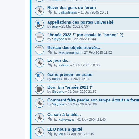
Rêver des gens du forum
by
vallisoletano
»
11 Jan 2005 20:51
appellations des postes université
by
ace
»
23 Mar 2022 07:04
"Année 2022 !" (on essaie le "bonne" ?)
by
Sisyphe
»
01 Jan 2022 15:44
Bureau des objets trouvés...
by
Ankhsenamon
»
27 Feb 2015 11:52
Le jour de...
by
kyliane
»
19 Jul 2005 10:09
écrire prénom en arabe
by
neho
»
19 Jul 2021 15:11
Bon, bin "année 2021 !"
by
Sisyphe
»
31 Dec 2020 21:57
Comment faire perdre son temps à tout un foru
by
Sisyphe
»
16 May 2009 20:09
Ce soir à la télé...
by
kokoyaya
»
01 Nov 2004 21:43
LEO nous a quitté
by
leo
»
14 Apr 2015 13:15