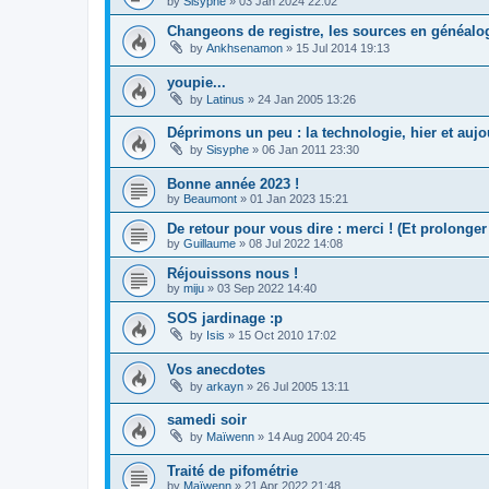
by
Sisyphe
»
03 Jan 2024 22:02
Changeons de registre, les sources en généalog
by
Ankhsenamon
»
15 Jul 2014 19:13
youpie...
by
Latinus
»
24 Jan 2005 13:26
Déprimons un peu : la technologie, hier et aujou
by
Sisyphe
»
06 Jan 2011 23:30
Bonne année 2023 !
by
Beaumont
»
01 Jan 2023 15:21
De retour pour vous dire : merci ! (Et prolonge
by
Guillaume
»
08 Jul 2022 14:08
Réjouissons nous !
by
miju
»
03 Sep 2022 14:40
SOS jardinage :p
by
Isis
»
15 Oct 2010 17:02
Vos anecdotes
by
arkayn
»
26 Jul 2005 13:11
samedi soir
by
Maïwenn
»
14 Aug 2004 20:45
Traité de pifométrie
by
Maïwenn
»
21 Apr 2022 21:48