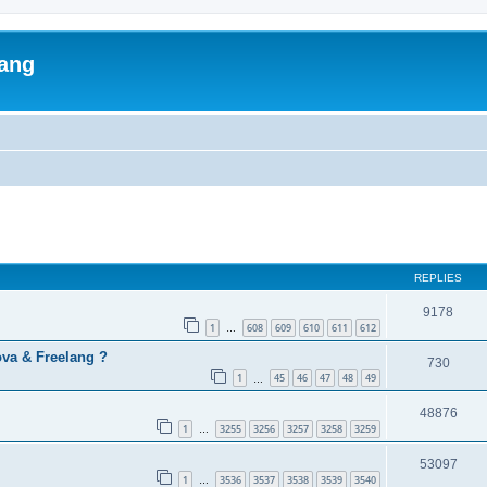
lang
ed search
REPLIES
9178
1
608
609
610
611
612
…
va & Freelang ?
730
1
45
46
47
48
49
…
48876
1
3255
3256
3257
3258
3259
…
53097
1
3536
3537
3538
3539
3540
…