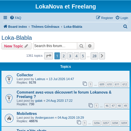
LokaNova et Freelang
FAQ
Register
Login
S
Board index
Thèmes Généraux
Loka-Blabla
e
Loka-Blabla
a
Search
Advanced search
New Topic
r
c
Page
1
of
28
1
2
3
4
5
28
Next
1361 topics
…
h
Topics
Collector
Last post by
Latinus
«
13 Jul 2026 14:47
Replies:
9178
1
609
610
611
612
…
Comment avez-vous découvert le forum Lokanova &
Freelang ?
Last post by
galak
«
24 Aug 2020 17:22
Replies:
730
1
46
47
48
49
…
Mobilettres
Last post by
Andergassen
«
04 Aug 2026 19:29
Replies:
48876
1
3256
3257
3258
3259
…
Trois p'tits chats