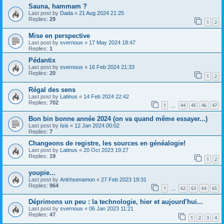
Sauna, hammam ?
Last post by
Dada
«
21 Aug 2024 21:25
Replies:
29
1
2
Mise en perspective
Last post by
svernoux
«
17 May 2024 18:47
Replies:
1
Pédantix
Last post by
svernoux
«
16 Feb 2024 21:33
Replies:
20
1
2
Régal des sens
Last post by
Latinus
«
14 Feb 2024 22:42
Replies:
702
1
44
45
46
47
…
Bon bin bonne année 2024 (on va quand même essayer...)
Last post by
Isis
«
12 Jan 2024 00:02
Replies:
7
Changeons de registre, les sources en généalogie!
Last post by
Latinus
«
20 Oct 2023 19:27
Replies:
19
1
2
youpie...
Last post by
Ankhsenamon
«
27 Feb 2023 19:31
Replies:
964
1
62
63
64
65
…
Déprimons un peu : la technologie, hier et aujourd'hui...
Last post by
svernoux
«
06 Jan 2023 11:21
Replies:
47
1
2
3
4