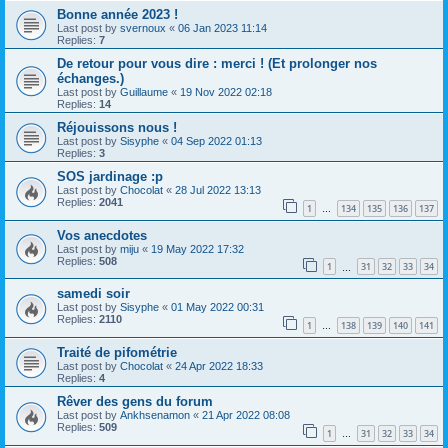
Bonne année 2023 !
Last post by
svernoux
«
06 Jan 2023 11:14
Replies:
7
De retour pour vous dire : merci ! (Et prolonger nos
échanges.)
Last post by
Guillaume
«
19 Nov 2022 02:18
Replies:
14
Réjouissons nous !
Last post by
Sisyphe
«
04 Sep 2022 01:13
Replies:
3
SOS jardinage :p
Last post by
Chocolat
«
28 Jul 2022 13:13
Replies:
2041
1
134
135
136
137
…
Vos anecdotes
Last post by
miju
«
19 May 2022 17:32
Replies:
508
1
31
32
33
34
…
samedi soir
Last post by
Sisyphe
«
01 May 2022 00:31
Replies:
2110
1
138
139
140
141
…
Traité de pifométrie
Last post by
Chocolat
«
24 Apr 2022 18:33
Replies:
4
Rêver des gens du forum
Last post by
Ankhsenamon
«
21 Apr 2022 08:08
Replies:
509
1
31
32
33
34
…