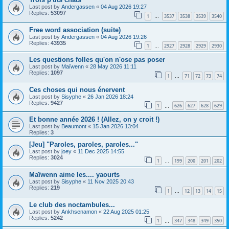
Last post by
Andergassen
«
04 Aug 2026 19:27
Replies:
53097
1
3537
3538
3539
3540
…
Free word association (suite)
Last post by
Andergassen
«
04 Aug 2026 19:26
Replies:
43935
1
2927
2928
2929
2930
…
Les questions folles qu'on n'ose pas poser
Last post by
Maïwenn
«
28 May 2026 11:11
Replies:
1097
1
71
72
73
74
…
Ces choses qui nous énervent
Last post by
Sisyphe
«
26 Jan 2026 18:24
Replies:
9427
1
626
627
628
629
…
Et bonne année 2026 ! (Allez, on y croit !)
Last post by
Beaumont
«
15 Jan 2026 13:04
Replies:
3
[Jeu] "Paroles, paroles, paroles..."
Last post by
joey
«
11 Dec 2025 14:55
Replies:
3024
1
199
200
201
202
…
Maïwenn aime les.... yaourts
Last post by
Sisyphe
«
11 Nov 2025 20:43
Replies:
219
1
12
13
14
15
…
Le club des noctambules...
Last post by
Ankhsenamon
«
22 Aug 2025 01:25
Replies:
5242
1
347
348
349
350
…