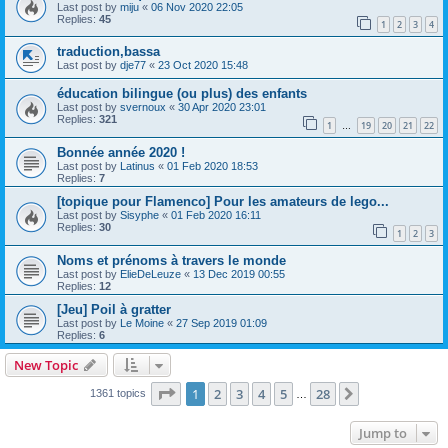
Last post by
miju
«
06 Nov 2020 22:05
Replies:
45
1
2
3
4
traduction,bassa
Last post by
dje77
«
23 Oct 2020 15:48
éducation bilingue (ou plus) des enfants
Last post by
svernoux
«
30 Apr 2020 23:01
Replies:
321
1
19
20
21
22
…
Bonnée année 2020 !
Last post by
Latinus
«
01 Feb 2020 18:53
Replies:
7
[topique pour Flamenco] Pour les amateurs de lego...
Last post by
Sisyphe
«
01 Feb 2020 16:11
Replies:
30
1
2
3
Noms et prénoms à travers le monde
Last post by
ElieDeLeuze
«
13 Dec 2019 00:55
Replies:
12
[Jeu] Poil à gratter
Last post by
Le Moine
«
27 Sep 2019 01:09
Replies:
6
New Topic
Page
1
of
28
1
2
3
4
5
28
Next
1361 topics
…
Jump to