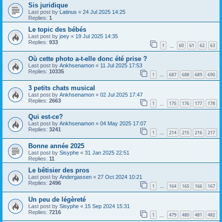
Sis juridique
Last post by
Latinus
«
24 Jul 2025 14:25
Replies:
1
Le topic des bébés
Last post by
joey
«
19 Jul 2025 14:35
Replies:
933
1
60
61
62
63
…
Où cette photo a-t-elle donc été prise ?
Last post by
Ankhsenamon
«
11 Jul 2025 17:53
Replies:
10335
1
687
688
689
690
…
3 petits chats musical
Last post by
Ankhsenamon
«
02 Jul 2025 17:47
Replies:
2663
1
175
176
177
178
…
Qui est-ce?
Last post by
Ankhsenamon
«
04 May 2025 17:07
Replies:
3241
1
214
215
216
217
…
Bonne année 2025
Last post by
Sisyphe
«
31 Jan 2025 22:51
Replies:
11
Le bêtisier des pros
Last post by
Andergassen
«
27 Oct 2024 10:21
Replies:
2496
1
164
165
166
167
…
Un peu de légèreté
Last post by
Sisyphe
«
15 Sep 2024 15:31
Replies:
7216
1
479
480
481
482
…