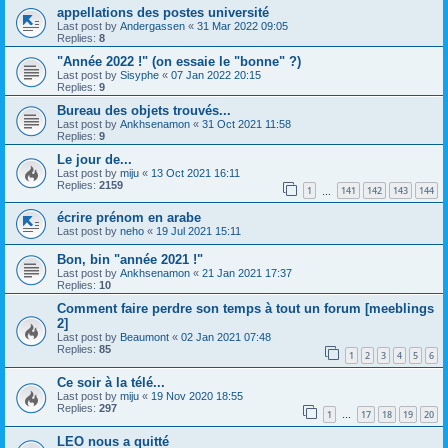
appellations des postes université
Last post by
Andergassen
«
31 Mar 2022 09:05
Replies:
8
"Année 2022 !" (on essaie le "bonne" ?)
Last post by
Sisyphe
«
07 Jan 2022 20:15
Replies:
9
Bureau des objets trouvés...
Last post by
Ankhsenamon
«
31 Oct 2021 11:58
Replies:
9
Le jour de...
Last post by
miju
«
13 Oct 2021 16:11
Replies:
2159
1
141
142
143
144
…
écrire prénom en arabe
Last post by
neho
«
19 Jul 2021 15:11
Bon, bin "année 2021 !"
Last post by
Ankhsenamon
«
21 Jan 2021 17:37
Replies:
10
Comment faire perdre son temps à tout un forum [meeblings
2]
Last post by
Beaumont
«
02 Jan 2021 07:48
Replies:
85
1
2
3
4
5
6
Ce soir à la télé...
Last post by
miju
«
19 Nov 2020 18:55
Replies:
297
1
17
18
19
20
…
LEO nous a quitté