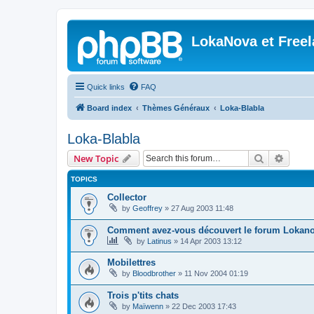
LokaNova et Free
Quick links
FAQ
Board index
Thèmes Généraux
Loka-Blabla
Loka-Blabla
Search
Advanc
New Topic
TOPICS
Collector
by
Geoffrey
»
27 Aug 2003 11:48
Comment avez-vous découvert le forum Lokano
by
Latinus
»
14 Apr 2003 13:12
Mobilettres
by
Bloodbrother
»
11 Nov 2004 01:19
Trois p'tits chats
by
Maïwenn
»
22 Dec 2003 17:43