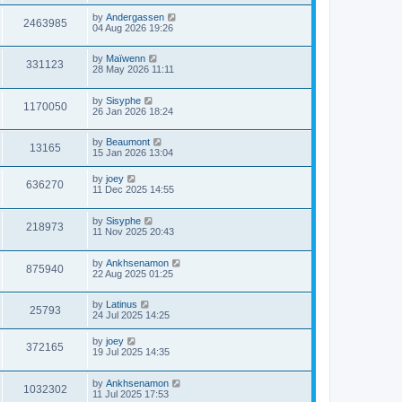
by
Andergassen
2463985
04 Aug 2026 19:26
by
Maïwenn
331123
28 May 2026 11:11
by
Sisyphe
1170050
26 Jan 2026 18:24
by
Beaumont
13165
15 Jan 2026 13:04
by
joey
636270
11 Dec 2025 14:55
by
Sisyphe
218973
11 Nov 2025 20:43
by
Ankhsenamon
875940
22 Aug 2025 01:25
by
Latinus
25793
24 Jul 2025 14:25
by
joey
372165
19 Jul 2025 14:35
by
Ankhsenamon
1032302
11 Jul 2025 17:53