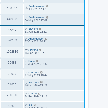
by
Ankhsenamon
428137
02 Jul 2025 17:47
by
Ankhsenamon
443253
04 May 2025 17:07
by
Sisyphe
34032
31 Jan 2025 22:51
by
Andergassen
578189
27 Oct 2024 10:21
by
Sisyphe
1052816
15 Sep 2024 15:31
by
Dada
55988
21 Aug 2024 21:25
by
svernoux
23997
17 May 2024 18:47
by
svernoux
47846
16 Feb 2024 21:33
by
Latinus
280130
14 Feb 2024 22:42
by
Isis
30976
12 Jan 2024 00:02