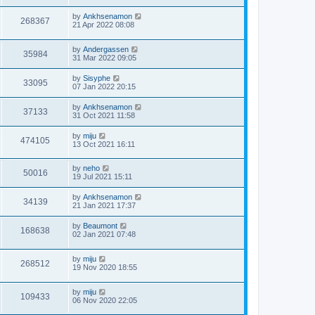
by
Ankhsenamon
268367
21 Apr 2022 08:08
by
Andergassen
35984
31 Mar 2022 09:05
by
Sisyphe
33095
07 Jan 2022 20:15
by
Ankhsenamon
37133
31 Oct 2021 11:58
by
miju
474105
13 Oct 2021 16:11
by
neho
50016
19 Jul 2021 15:11
by
Ankhsenamon
34139
21 Jan 2021 17:37
by
Beaumont
168638
02 Jan 2021 07:48
by
miju
268512
19 Nov 2020 18:55
by
miju
109433
06 Nov 2020 22:05