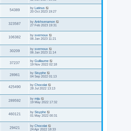
by
Latinus
54389
20 Oct 2023 19:27
by
Ankhsenamon
323587
27 Feb 2023 19:31
by
svernoux
106382
06 Jan 2023 11:21
by
svernoux
30209
06 Jan 2023 11:14
by
Guillaume
37237
19 Nov 2022 02:18
by
Sisyphe
28961
04 Sep 2022 01:13
by
Chocolat
425490
28 Jul 2022 13:13
by
miju
289592
19 May 2022 17:32
by
Sisyphe
460121
01 May 2022 00:31
by
Chocolat
29421
24 Apr 2022 18:33