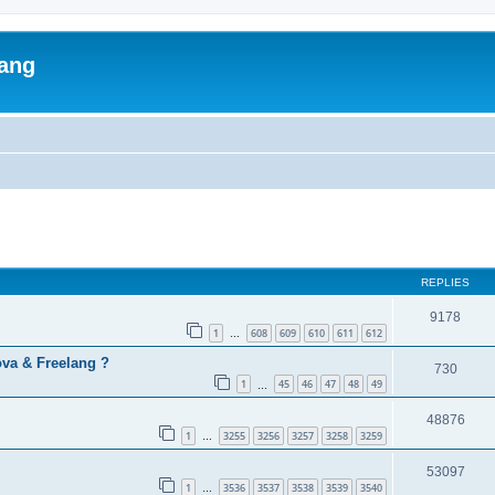
lang
ed search
REPLIES
9178
1
608
609
610
611
612
…
va & Freelang ?
730
1
45
46
47
48
49
…
48876
1
3255
3256
3257
3258
3259
…
53097
1
3536
3537
3538
3539
3540
…