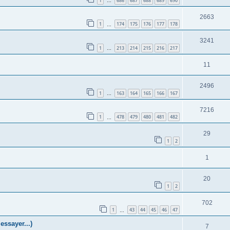
1
686
687
688
689
690
…
2663
1
174
175
176
177
178
…
3241
1
213
214
215
216
217
…
11
2496
1
163
164
165
166
167
…
7216
1
478
479
480
481
482
…
29
1
2
1
20
1
2
702
1
43
44
45
46
47
…
ssayer...)
7