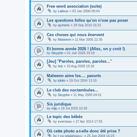
Free word association (suite)
by
Latinus
»
03 Jan 2006 00:04
Les questions folles qu'on n'ose pas poser
by
aymeric
»
29 Sep 2010 15:31
Ces choses qui nous énervent
by
Maïwenn
»
11 Mar 2005 22:35
Et bonne année 2026 ! (Allez, on y croit !)
by
Sisyphe
»
01 Jan 2026 19:19
[Jeu] "Paroles, paroles, paroles..."
by
Isis
»
15 Aug 2008 15:26
Maïwenn aime les.... yaourts
by
iubito
»
19 Oct 2004 13:10
Le club des noctambules...
by
Sisyphe
»
11 May 2005 04:01
Sis juridique
by
miju
»
19 Jul 2025 10:39
Le topic des bébés
by
svernoux
»
27 Apr 2014 17:55
Où cette photo a-t-elle donc été prise ?
by
I·ya·qdalahgayu·
»
25 Jun 2004 16:23