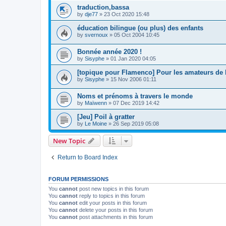
traduction,bassa
by
dje77
»
23 Oct 2020 15:48
éducation bilingue (ou plus) des enfants
by
svernoux
»
05 Oct 2004 10:45
Bonnée année 2020 !
by
Sisyphe
»
01 Jan 2020 04:05
[topique pour Flamenco] Pour les amateurs de l
by
Sisyphe
»
15 Nov 2006 01:11
Noms et prénoms à travers le monde
by
Maïwenn
»
07 Dec 2019 14:42
[Jeu] Poil à gratter
by
Le Moine
»
26 Sep 2019 05:08
New Topic
Return to Board Index
FORUM PERMISSIONS
You
cannot
post new topics in this forum
You
cannot
reply to topics in this forum
You
cannot
edit your posts in this forum
You
cannot
delete your posts in this forum
You
cannot
post attachments in this forum