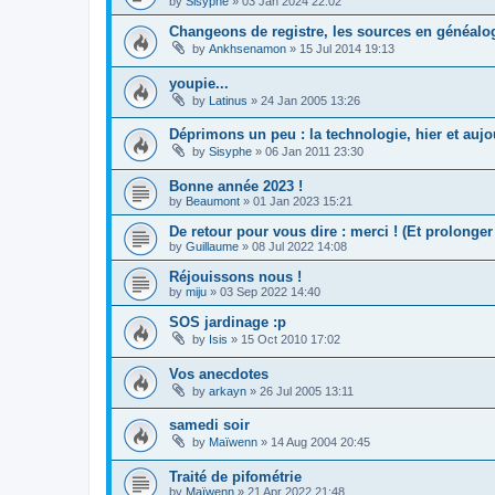
by
Sisyphe
»
03 Jan 2024 22:02
Changeons de registre, les sources en généalog
by
Ankhsenamon
»
15 Jul 2014 19:13
youpie...
by
Latinus
»
24 Jan 2005 13:26
Déprimons un peu : la technologie, hier et aujou
by
Sisyphe
»
06 Jan 2011 23:30
Bonne année 2023 !
by
Beaumont
»
01 Jan 2023 15:21
De retour pour vous dire : merci ! (Et prolonge
by
Guillaume
»
08 Jul 2022 14:08
Réjouissons nous !
by
miju
»
03 Sep 2022 14:40
SOS jardinage :p
by
Isis
»
15 Oct 2010 17:02
Vos anecdotes
by
arkayn
»
26 Jul 2005 13:11
samedi soir
by
Maïwenn
»
14 Aug 2004 20:45
Traité de pifométrie
by
Maïwenn
»
21 Apr 2022 21:48