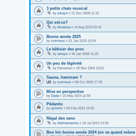
3 petits chats musical
by
arkayn
»
21 Dec 2006 11:15
Qui est-ce?
by
Anuanua
»
14 Aug 2010 03:16
Bonne année 2025
by
svernoux
»
01 Jan 2025 20:54
Le bêtisier des pros
by
arkayn
»
30 Jan 2006 11:25
Un peu de légèreté
by
Rastaman
»
20 Nov 2004 19:51
Sauna, hammam ?
by
svernoux
»
06 Oct 2009 17:45
Mise en perspective
by
Dada
»
16 May 2024 11:59
Pédantix
by
aymeric
»
09 Feb 2024 16:50
Régal des sens
by
Ankhsenamon
»
19 Jul 2013 13:39
Bon bin bonne année 2024 (on va quand même e