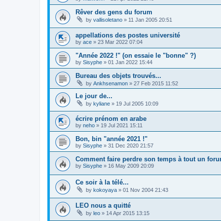
Rêver des gens du forum
by
vallisoletano
»
11 Jan 2005 20:51
appellations des postes université
by
ace
»
23 Mar 2022 07:04
"Année 2022 !" (on essaie le "bonne" ?)
by
Sisyphe
»
01 Jan 2022 15:44
Bureau des objets trouvés...
by
Ankhsenamon
»
27 Feb 2015 11:52
Le jour de...
by
kyliane
»
19 Jul 2005 10:09
écrire prénom en arabe
by
neho
»
19 Jul 2021 15:11
Bon, bin "année 2021 !"
by
Sisyphe
»
31 Dec 2020 21:57
Comment faire perdre son temps à tout un foru
by
Sisyphe
»
16 May 2009 20:09
Ce soir à la télé...
by
kokoyaya
»
01 Nov 2004 21:43
LEO nous a quitté
by
leo
»
14 Apr 2015 13:15