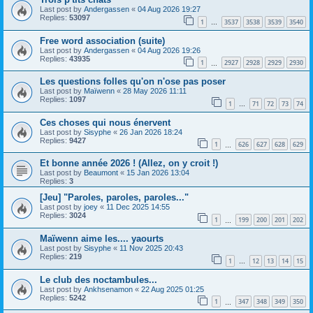
Last post by
Andergassen
«
04 Aug 2026 19:27
Replies:
53097
1
3537
3538
3539
3540
…
Free word association (suite)
Last post by
Andergassen
«
04 Aug 2026 19:26
Replies:
43935
1
2927
2928
2929
2930
…
Les questions folles qu'on n'ose pas poser
Last post by
Maïwenn
«
28 May 2026 11:11
Replies:
1097
1
71
72
73
74
…
Ces choses qui nous énervent
Last post by
Sisyphe
«
26 Jan 2026 18:24
Replies:
9427
1
626
627
628
629
…
Et bonne année 2026 ! (Allez, on y croit !)
Last post by
Beaumont
«
15 Jan 2026 13:04
Replies:
3
[Jeu] "Paroles, paroles, paroles..."
Last post by
joey
«
11 Dec 2025 14:55
Replies:
3024
1
199
200
201
202
…
Maïwenn aime les.... yaourts
Last post by
Sisyphe
«
11 Nov 2025 20:43
Replies:
219
1
12
13
14
15
…
Le club des noctambules...
Last post by
Ankhsenamon
«
22 Aug 2025 01:25
Replies:
5242
1
347
348
349
350
…