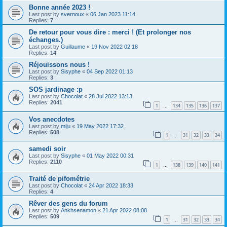
Bonne année 2023 !
Last post by
svernoux
«
06 Jan 2023 11:14
Replies:
7
De retour pour vous dire : merci ! (Et prolonger nos
échanges.)
Last post by
Guillaume
«
19 Nov 2022 02:18
Replies:
14
Réjouissons nous !
Last post by
Sisyphe
«
04 Sep 2022 01:13
Replies:
3
SOS jardinage :p
Last post by
Chocolat
«
28 Jul 2022 13:13
Replies:
2041
1
134
135
136
137
…
Vos anecdotes
Last post by
miju
«
19 May 2022 17:32
Replies:
508
1
31
32
33
34
…
samedi soir
Last post by
Sisyphe
«
01 May 2022 00:31
Replies:
2110
1
138
139
140
141
…
Traité de pifométrie
Last post by
Chocolat
«
24 Apr 2022 18:33
Replies:
4
Rêver des gens du forum
Last post by
Ankhsenamon
«
21 Apr 2022 08:08
Replies:
509
1
31
32
33
34
…