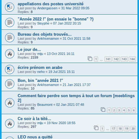
appellations des postes université
Last post by
Andergassen
«
31 Mar 2022 09:05
Replies:
8
"Année 2022 !" (on essaie le "bonne" ?)
Last post by
Sisyphe
«
07 Jan 2022 20:15
Replies:
9
Bureau des objets trouvés...
Last post by
Ankhsenamon
«
31 Oct 2021 11:58
Replies:
9
Le jour de...
Last post by
miju
«
13 Oct 2021 16:11
Replies:
2159
1
141
142
143
144
…
écrire prénom en arabe
Last post by
neho
«
19 Jul 2021 15:11
Bon, bin "année 2021 !"
Last post by
Ankhsenamon
«
21 Jan 2021 17:37
Replies:
10
Comment faire perdre son temps à tout un forum [meeblings
2]
Last post by
Beaumont
«
02 Jan 2021 07:48
Replies:
85
1
2
3
4
5
6
Ce soir à la télé...
Last post by
miju
«
19 Nov 2020 18:55
Replies:
297
1
17
18
19
20
…
LEO nous a quitté