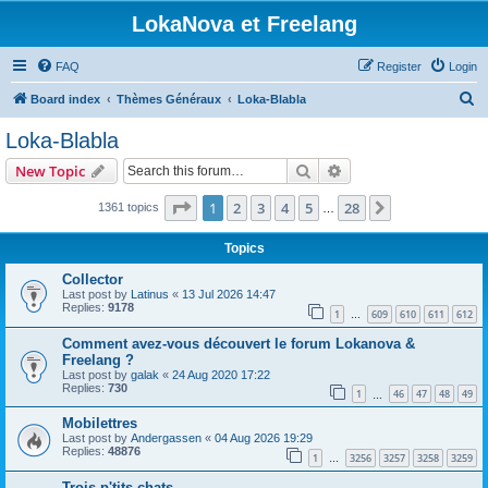
LokaNova et Freelang
FAQ
Register
Login
S
Board index
Thèmes Généraux
Loka-Blabla
e
Loka-Blabla
a
Search
Advanced search
New Topic
r
c
Page
1
of
28
1
2
3
4
5
28
Next
1361 topics
…
h
Topics
Collector
Last post by
Latinus
«
13 Jul 2026 14:47
Replies:
9178
1
609
610
611
612
…
Comment avez-vous découvert le forum Lokanova &
Freelang ?
Last post by
galak
«
24 Aug 2020 17:22
Replies:
730
1
46
47
48
49
…
Mobilettres
Last post by
Andergassen
«
04 Aug 2026 19:29
Replies:
48876
1
3256
3257
3258
3259
…
Trois p'tits chats