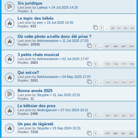
Sis juridique
Last post by
Latinus
«
24 Jul 2025 14:25
Replies:
1
Le topic des bébés
Last post by
joey
«
19 Jul 2025 14:35
Replies:
933
1
60
61
62
63
…
Où cette photo a-t-elle donc été prise ?
Last post by
Ankhsenamon
«
11 Jul 2025 17:53
Replies:
10335
1
687
688
689
690
…
3 petits chats musical
Last post by
Ankhsenamon
«
02 Jul 2025 17:47
Replies:
2663
1
175
176
177
178
…
Qui est-ce?
Last post by
Ankhsenamon
«
04 May 2025 17:07
Replies:
3241
1
214
215
216
217
…
Bonne année 2025
Last post by
Sisyphe
«
31 Jan 2025 22:51
Replies:
11
Le bêtisier des pros
Last post by
Andergassen
«
27 Oct 2024 10:21
Replies:
2496
1
164
165
166
167
…
Un peu de légèreté
Last post by
Sisyphe
«
15 Sep 2024 15:31
Replies:
7216
1
479
480
481
482
…