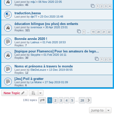
Last post by
miju
«
06 Nov 2020 22:05
Replies:
45
1
2
3
4
traduction,bassa
Last post by
dje77
«
23 Oct 2020 15:48
éducation bilingue (ou plus) des enfants
Last post by
svernoux
«
30 Apr 2020 23:01
Replies:
321
1
19
20
21
22
…
Bonnée année 2020 !
Last post by
Latinus
«
01 Feb 2020 18:53
Replies:
7
[topique pour Flamenco] Pour les amateurs de lego...
Last post by
Sisyphe
«
01 Feb 2020 16:11
Replies:
30
1
2
3
Noms et prénoms à travers le monde
Last post by
ElieDeLeuze
«
13 Dec 2019 00:55
Replies:
12
[Jeu] Poil à gratter
Last post by
Le Moine
«
27 Sep 2019 01:09
Replies:
6
New Topic
Page
1
of
28
1
2
3
4
5
28
Next
1361 topics
…
Jump to