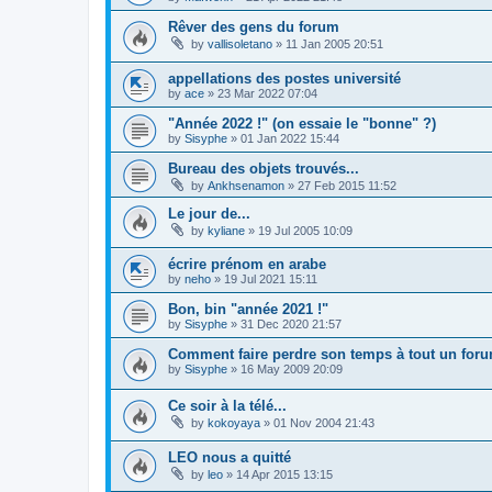
Rêver des gens du forum
by
vallisoletano
»
11 Jan 2005 20:51
appellations des postes université
by
ace
»
23 Mar 2022 07:04
"Année 2022 !" (on essaie le "bonne" ?)
by
Sisyphe
»
01 Jan 2022 15:44
Bureau des objets trouvés...
by
Ankhsenamon
»
27 Feb 2015 11:52
Le jour de...
by
kyliane
»
19 Jul 2005 10:09
écrire prénom en arabe
by
neho
»
19 Jul 2021 15:11
Bon, bin "année 2021 !"
by
Sisyphe
»
31 Dec 2020 21:57
Comment faire perdre son temps à tout un foru
by
Sisyphe
»
16 May 2009 20:09
Ce soir à la télé...
by
kokoyaya
»
01 Nov 2004 21:43
LEO nous a quitté
by
leo
»
14 Apr 2015 13:15