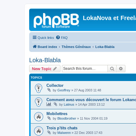
LokaNova et Free
Quick links
FAQ
Board index
Thèmes Généraux
Loka-Blabla
Loka-Blabla
Search
Advanc
New Topic
TOPICS
Collector
by
Geoffrey
»
27 Aug 2003 11:48
Comment avez-vous découvert le forum Lokano
by
Latinus
»
14 Apr 2003 13:12
Mobilettres
by
Bloodbrother
»
11 Nov 2004 01:19
Trois p'tits chats
by
Maïwenn
»
22 Dec 2003 17:43