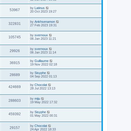
by
Latinus
53967
20 Oct 2023 19:27
by
Ankhsenamon
322831
27 Feb 2023 19:31
by
svernoux
105745
06 Jan 2023 11:21
by
svernoux
29926
06 Jan 2023 11:14
by
Guillaume
36915
19 Nov 2022 02:18
by
Sisyphe
28689
04 Sep 2022 01:13
by
Chocolat
424669
28 Jul 2022 13:13
by
miju
288603
19 May 2022 17:32
by
Sisyphe
459392
01 May 2022 00:31
by
Chocolat
29157
24 Apr 2022 18:33