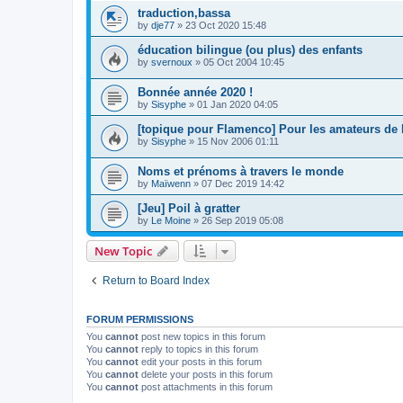
traduction,bassa
by
dje77
»
23 Oct 2020 15:48
éducation bilingue (ou plus) des enfants
by
svernoux
»
05 Oct 2004 10:45
Bonnée année 2020 !
by
Sisyphe
»
01 Jan 2020 04:05
[topique pour Flamenco] Pour les amateurs de l
by
Sisyphe
»
15 Nov 2006 01:11
Noms et prénoms à travers le monde
by
Maïwenn
»
07 Dec 2019 14:42
[Jeu] Poil à gratter
by
Le Moine
»
26 Sep 2019 05:08
New Topic
Return to Board Index
FORUM PERMISSIONS
You
cannot
post new topics in this forum
You
cannot
reply to topics in this forum
You
cannot
edit your posts in this forum
You
cannot
delete your posts in this forum
You
cannot
post attachments in this forum