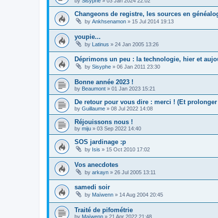
by
Sisyphe
»
03 Jan 2024 22:02
Changeons de registre, les sources en généalog
by
Ankhsenamon
»
15 Jul 2014 19:13
youpie...
by
Latinus
»
24 Jan 2005 13:26
Déprimons un peu : la technologie, hier et aujou
by
Sisyphe
»
06 Jan 2011 23:30
Bonne année 2023 !
by
Beaumont
»
01 Jan 2023 15:21
De retour pour vous dire : merci ! (Et prolonge
by
Guillaume
»
08 Jul 2022 14:08
Réjouissons nous !
by
miju
»
03 Sep 2022 14:40
SOS jardinage :p
by
Isis
»
15 Oct 2010 17:02
Vos anecdotes
by
arkayn
»
26 Jul 2005 13:11
samedi soir
by
Maïwenn
»
14 Aug 2004 20:45
Traité de pifométrie
by
Maïwenn
»
21 Apr 2022 21:48