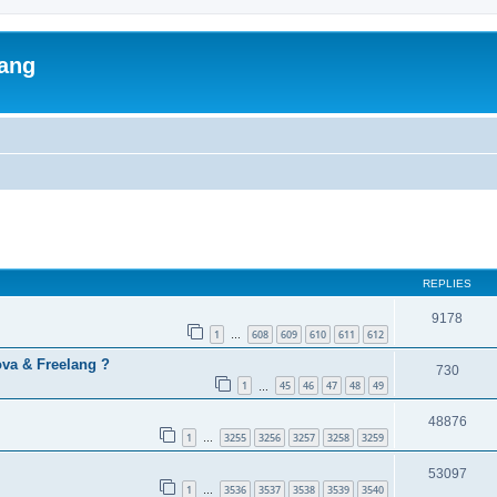
lang
ed search
REPLIES
9178
1
608
609
610
611
612
…
va & Freelang ?
730
1
45
46
47
48
49
…
48876
1
3255
3256
3257
3258
3259
…
53097
1
3536
3537
3538
3539
3540
…