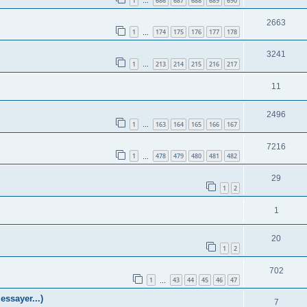
1
686
687
688
689
690
…
2663
1
174
175
176
177
178
…
3241
1
213
214
215
216
217
…
11
2496
1
163
164
165
166
167
…
7216
1
478
479
480
481
482
…
29
1
2
1
20
1
2
702
1
43
44
45
46
47
…
ssayer...)
7