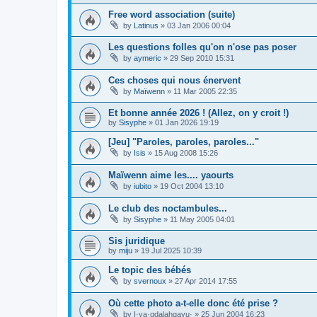
Free word association (suite)
by
Latinus
»
03 Jan 2006 00:04
Les questions folles qu'on n'ose pas poser
by
aymeric
»
29 Sep 2010 15:31
Ces choses qui nous énervent
by
Maïwenn
»
11 Mar 2005 22:35
Et bonne année 2026 ! (Allez, on y croit !)
by
Sisyphe
»
01 Jan 2026 19:19
[Jeu] "Paroles, paroles, paroles..."
by
Isis
»
15 Aug 2008 15:26
Maïwenn aime les.... yaourts
by
iubito
»
19 Oct 2004 13:10
Le club des noctambules...
by
Sisyphe
»
11 May 2005 04:01
Sis juridique
by
miju
»
19 Jul 2025 10:39
Le topic des bébés
by
svernoux
»
27 Apr 2014 17:55
Où cette photo a-t-elle donc été prise ?
by
I·ya·qdalahgayu·
»
25 Jun 2004 16:23