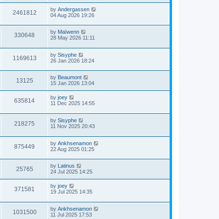
by
Andergassen
2461812
04 Aug 2026 19:26
by
Maïwenn
330648
28 May 2026 11:11
by
Sisyphe
1169613
26 Jan 2026 18:24
by
Beaumont
13125
15 Jan 2026 13:04
by
joey
635814
11 Dec 2025 14:55
by
Sisyphe
218275
11 Nov 2025 20:43
by
Ankhsenamon
875449
22 Aug 2025 01:25
by
Latinus
25765
24 Jul 2025 14:25
by
joey
371581
19 Jul 2025 14:35
by
Ankhsenamon
1031500
11 Jul 2025 17:53