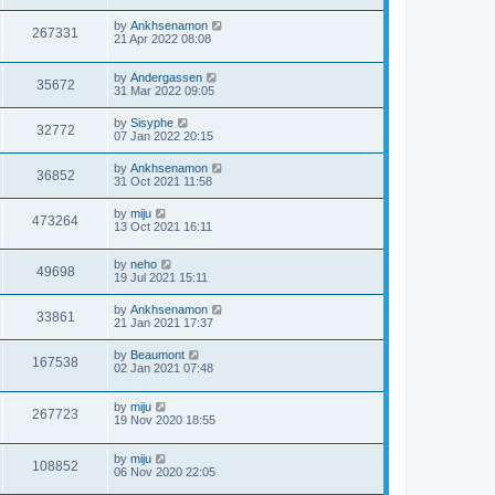
by
Ankhsenamon
267331
21 Apr 2022 08:08
by
Andergassen
35672
31 Mar 2022 09:05
by
Sisyphe
32772
07 Jan 2022 20:15
by
Ankhsenamon
36852
31 Oct 2021 11:58
by
miju
473264
13 Oct 2021 16:11
by
neho
49698
19 Jul 2021 15:11
by
Ankhsenamon
33861
21 Jan 2021 17:37
by
Beaumont
167538
02 Jan 2021 07:48
by
miju
267723
19 Nov 2020 18:55
by
miju
108852
06 Nov 2020 22:05