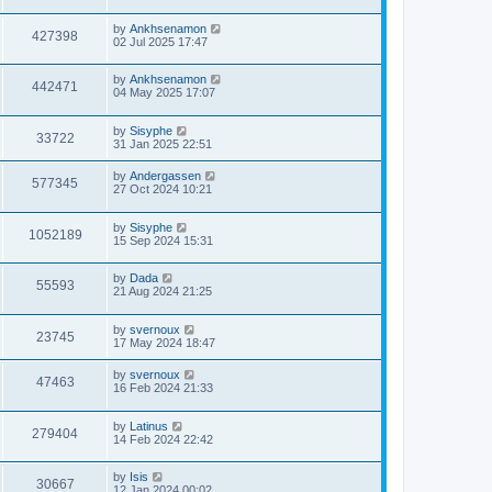
by
Ankhsenamon
427398
02 Jul 2025 17:47
by
Ankhsenamon
442471
04 May 2025 17:07
by
Sisyphe
33722
31 Jan 2025 22:51
by
Andergassen
577345
27 Oct 2024 10:21
by
Sisyphe
1052189
15 Sep 2024 15:31
by
Dada
55593
21 Aug 2024 21:25
by
svernoux
23745
17 May 2024 18:47
by
svernoux
47463
16 Feb 2024 21:33
by
Latinus
279404
14 Feb 2024 22:42
by
Isis
30667
12 Jan 2024 00:02