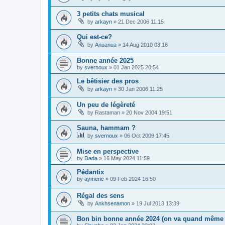
3 petits chats musical
by
arkayn
»
21 Dec 2006 11:15
Qui est-ce?
by
Anuanua
»
14 Aug 2010 03:16
Bonne année 2025
by
svernoux
»
01 Jan 2025 20:54
Le bêtisier des pros
by
arkayn
»
30 Jan 2006 11:25
Un peu de légèreté
by
Rastaman
»
20 Nov 2004 19:51
Sauna, hammam ?
by
svernoux
»
06 Oct 2009 17:45
Mise en perspective
by
Dada
»
16 May 2024 11:59
Pédantix
by
aymeric
»
09 Feb 2024 16:50
Régal des sens
by
Ankhsenamon
»
19 Jul 2013 13:39
Bon bin bonne année 2024 (on va quand même e