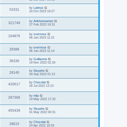
by
Latinus
53331
20 Oct 2023 19:27
by
Ankhsenamon
321749
27 Feb 2023 19:31
by
svernoux
104876
06 Jan 2023 11:21
by
svernoux
29386
06 Jan 2023 11:14
by
Guillaume
36330
19 Nov 2022 02:18
by
Sisyphe
28140
04 Sep 2022 01:13
by
Chocolat
420617
28 Jul 2022 13:13
by
miju
287368
19 May 2022 17:32
by
Sisyphe
455439
01 May 2022 00:31
by
Chocolat
28615
24 Apr 2022 18:33