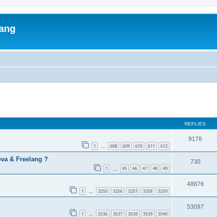
lang
ed search
REPLIES
9178
1
608
609
610
611
612
…
va & Freelang ?
730
1
45
46
47
48
49
…
48876
1
3255
3256
3257
3258
3259
…
53097
1
3536
3537
3538
3539
3540
…