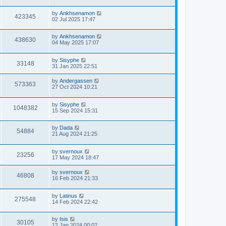
by
Ankhsenamon
423345
02 Jul 2025 17:47
by
Ankhsenamon
438630
04 May 2025 17:07
by
Sisyphe
33148
31 Jan 2025 22:51
by
Andergassen
573363
27 Oct 2024 10:21
by
Sisyphe
1048382
15 Sep 2024 15:31
by
Dada
54884
21 Aug 2024 21:25
by
svernoux
23256
17 May 2024 18:47
by
svernoux
46808
16 Feb 2024 21:33
by
Latinus
275548
14 Feb 2024 22:42
by
Isis
30105
12 Jan 2024 00:02