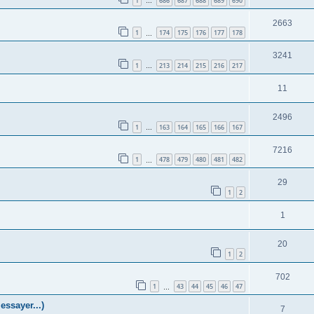
1
686
687
688
689
690
…
2663
1
174
175
176
177
178
…
3241
1
213
214
215
216
217
…
11
2496
1
163
164
165
166
167
…
7216
1
478
479
480
481
482
…
29
1
2
1
20
1
2
702
1
43
44
45
46
47
…
ssayer...)
7