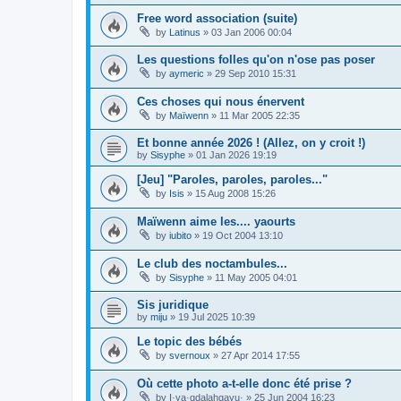
Free word association (suite)
by
Latinus
»
03 Jan 2006 00:04
Les questions folles qu'on n'ose pas poser
by
aymeric
»
29 Sep 2010 15:31
Ces choses qui nous énervent
by
Maïwenn
»
11 Mar 2005 22:35
Et bonne année 2026 ! (Allez, on y croit !)
by
Sisyphe
»
01 Jan 2026 19:19
[Jeu] "Paroles, paroles, paroles..."
by
Isis
»
15 Aug 2008 15:26
Maïwenn aime les.... yaourts
by
iubito
»
19 Oct 2004 13:10
Le club des noctambules...
by
Sisyphe
»
11 May 2005 04:01
Sis juridique
by
miju
»
19 Jul 2025 10:39
Le topic des bébés
by
svernoux
»
27 Apr 2014 17:55
Où cette photo a-t-elle donc été prise ?
by
I·ya·qdalahgayu·
»
25 Jun 2004 16:23