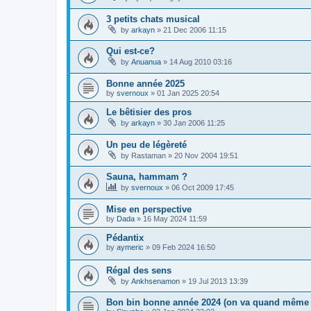
3 petits chats musical
by
arkayn
»
21 Dec 2006 11:15
Qui est-ce?
by
Anuanua
»
14 Aug 2010 03:16
Bonne année 2025
by
svernoux
»
01 Jan 2025 20:54
Le bêtisier des pros
by
arkayn
»
30 Jan 2006 11:25
Un peu de légèreté
by
Rastaman
»
20 Nov 2004 19:51
Sauna, hammam ?
by
svernoux
»
06 Oct 2009 17:45
Mise en perspective
by
Dada
»
16 May 2024 11:59
Pédantix
by
aymeric
»
09 Feb 2024 16:50
Régal des sens
by
Ankhsenamon
»
19 Jul 2013 13:39
Bon bin bonne année 2024 (on va quand même e