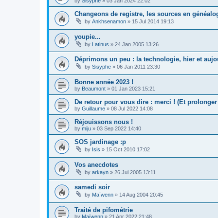
by
Sisyphe
»
03 Jan 2024 22:02
Changeons de registre, les sources en généalog
by
Ankhsenamon
»
15 Jul 2014 19:13
youpie...
by
Latinus
»
24 Jan 2005 13:26
Déprimons un peu : la technologie, hier et aujou
by
Sisyphe
»
06 Jan 2011 23:30
Bonne année 2023 !
by
Beaumont
»
01 Jan 2023 15:21
De retour pour vous dire : merci ! (Et prolonge
by
Guillaume
»
08 Jul 2022 14:08
Réjouissons nous !
by
miju
»
03 Sep 2022 14:40
SOS jardinage :p
by
Isis
»
15 Oct 2010 17:02
Vos anecdotes
by
arkayn
»
26 Jul 2005 13:11
samedi soir
by
Maïwenn
»
14 Aug 2004 20:45
Traité de pifométrie
by
Maïwenn
»
21 Apr 2022 21:48