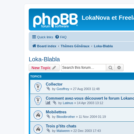
LokaNova et Free
Quick links
FAQ
Board index
Thèmes Généraux
Loka-Blabla
Loka-Blabla
Search
Advanc
New Topic
TOPICS
Collector
by
Geoffrey
»
27 Aug 2003 11:48
Comment avez-vous découvert le forum Lokano
by
Latinus
»
14 Apr 2003 13:12
Mobilettres
by
Bloodbrother
»
11 Nov 2004 01:19
Trois p'tits chats
by
Maïwenn
»
22 Dec 2003 17:43