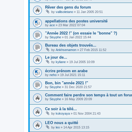
Rêver des gens du forum
by
vallisoletano
»
11 Jan 2005 20:51
appellations des postes université
by
ace
»
23 Mar 2022 07:04
"Année 2022 !" (on essaie le "bonne" ?)
by
Sisyphe
»
01 Jan 2022 15:44
Bureau des objets trouvés...
by
Ankhsenamon
»
27 Feb 2015 11:52
Le jour de...
by
kyliane
»
19 Jul 2005 10:09
écrire prénom en arabe
by
neho
»
19 Jul 2021 15:11
Bon, bin "année 2021 !"
by
Sisyphe
»
31 Dec 2020 21:57
Comment faire perdre son temps à tout un foru
by
Sisyphe
»
16 May 2009 20:09
Ce soir à la télé...
by
kokoyaya
»
01 Nov 2004 21:43
LEO nous a quitté
by
leo
»
14 Apr 2015 13:15