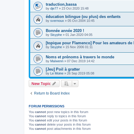
traduction,bassa
by
dje77
»
23 Oct 2020 15:48
éducation bilingue (ou plus) des enfants
by
svernoux
»
05 Oct 2004 10:45
Bonnée année 2020 !
by
Sisyphe
»
01 Jan 2020 04:05
[topique pour Flamenco] Pour les amateurs de l
by
Sisyphe
»
15 Nov 2006 01:11
Noms et prénoms à travers le monde
by
Maïwenn
»
07 Dec 2019 14:42
[Jeu] Poil à gratter
by
Le Moine
»
26 Sep 2019 05:08
New Topic
Return to Board Index
FORUM PERMISSIONS
You
cannot
post new topics in this forum
You
cannot
reply to topics in this forum
You
cannot
edit your posts in this forum
You
cannot
delete your posts in this forum
You
cannot
post attachments in this forum