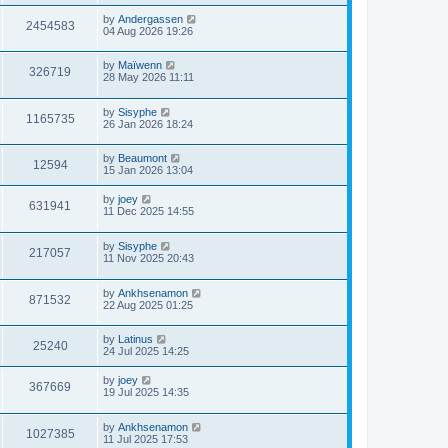
by
Andergassen
2454583
04 Aug 2026 19:26
by
Maïwenn
326719
28 May 2026 11:11
by
Sisyphe
1165735
26 Jan 2026 18:24
by
Beaumont
12594
15 Jan 2026 13:04
by
joey
631941
11 Dec 2025 14:55
by
Sisyphe
217057
11 Nov 2025 20:43
by
Ankhsenamon
871532
22 Aug 2025 01:25
by
Latinus
25240
24 Jul 2025 14:25
by
joey
367669
19 Jul 2025 14:35
by
Ankhsenamon
1027385
11 Jul 2025 17:53