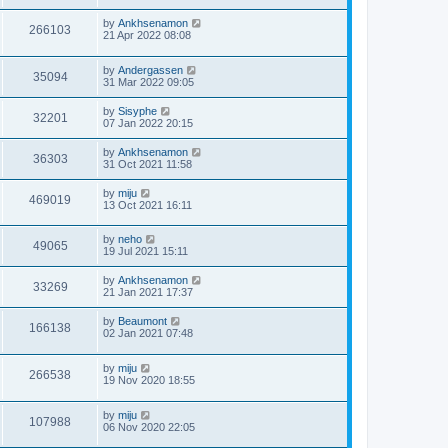
by
Ankhsenamon
266103
21 Apr 2022 08:08
by
Andergassen
35094
31 Mar 2022 09:05
by
Sisyphe
32201
07 Jan 2022 20:15
by
Ankhsenamon
36303
31 Oct 2021 11:58
by
miju
469019
13 Oct 2021 16:11
by
neho
49065
19 Jul 2021 15:11
by
Ankhsenamon
33269
21 Jan 2021 17:37
by
Beaumont
166138
02 Jan 2021 07:48
by
miju
266538
19 Nov 2020 18:55
by
miju
107988
06 Nov 2020 22:05