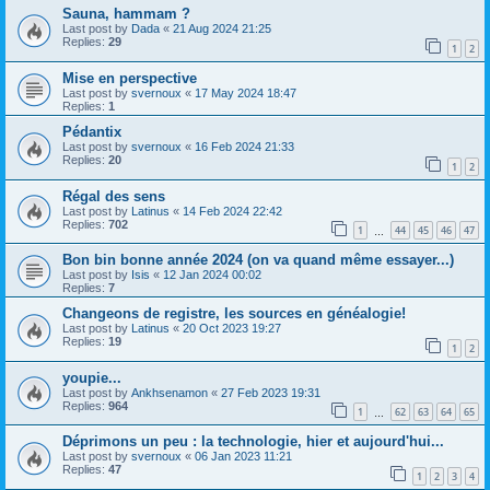
Sauna, hammam ?
Last post by
Dada
«
21 Aug 2024 21:25
Replies:
29
1
2
Mise en perspective
Last post by
svernoux
«
17 May 2024 18:47
Replies:
1
Pédantix
Last post by
svernoux
«
16 Feb 2024 21:33
Replies:
20
1
2
Régal des sens
Last post by
Latinus
«
14 Feb 2024 22:42
Replies:
702
1
44
45
46
47
…
Bon bin bonne année 2024 (on va quand même essayer...)
Last post by
Isis
«
12 Jan 2024 00:02
Replies:
7
Changeons de registre, les sources en généalogie!
Last post by
Latinus
«
20 Oct 2023 19:27
Replies:
19
1
2
youpie...
Last post by
Ankhsenamon
«
27 Feb 2023 19:31
Replies:
964
1
62
63
64
65
…
Déprimons un peu : la technologie, hier et aujourd'hui...
Last post by
svernoux
«
06 Jan 2023 11:21
Replies:
47
1
2
3
4