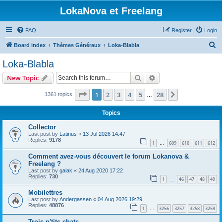
LokaNova et Freelang
FAQ
Register
Login
S
Board index
Thèmes Généraux
Loka-Blabla
e
Loka-Blabla
a
Search
Advanced search
New Topic
r
c
Page
1
of
28
1
2
3
4
5
28
Next
1361 topics
…
h
Topics
Collector
Last post by
Latinus
«
13 Jul 2026 14:47
Replies:
9178
1
609
610
611
612
…
Comment avez-vous découvert le forum Lokanova &
Freelang ?
Last post by
galak
«
24 Aug 2020 17:22
Replies:
730
1
46
47
48
49
…
Mobilettres
Last post by
Andergassen
«
04 Aug 2026 19:29
Replies:
48876
1
3256
3257
3258
3259
…
Trois p'tits chats