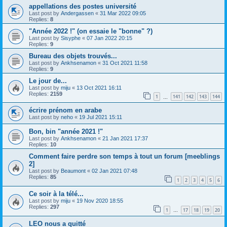
appellations des postes université
Last post by
Andergassen
«
31 Mar 2022 09:05
Replies:
8
"Année 2022 !" (on essaie le "bonne" ?)
Last post by
Sisyphe
«
07 Jan 2022 20:15
Replies:
9
Bureau des objets trouvés...
Last post by
Ankhsenamon
«
31 Oct 2021 11:58
Replies:
9
Le jour de...
Last post by
miju
«
13 Oct 2021 16:11
Replies:
2159
1
141
142
143
144
…
écrire prénom en arabe
Last post by
neho
«
19 Jul 2021 15:11
Bon, bin "année 2021 !"
Last post by
Ankhsenamon
«
21 Jan 2021 17:37
Replies:
10
Comment faire perdre son temps à tout un forum [meeblings
2]
Last post by
Beaumont
«
02 Jan 2021 07:48
Replies:
85
1
2
3
4
5
6
Ce soir à la télé...
Last post by
miju
«
19 Nov 2020 18:55
Replies:
297
1
17
18
19
20
…
LEO nous a quitté