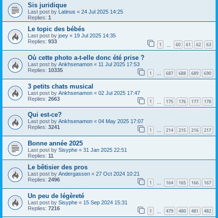
Sis juridique
Last post by
Latinus
«
24 Jul 2025 14:25
Replies:
1
Le topic des bébés
Last post by
joey
«
19 Jul 2025 14:35
Replies:
933
1
60
61
62
63
…
Où cette photo a-t-elle donc été prise ?
Last post by
Ankhsenamon
«
11 Jul 2025 17:53
Replies:
10335
1
687
688
689
690
…
3 petits chats musical
Last post by
Ankhsenamon
«
02 Jul 2025 17:47
Replies:
2663
1
175
176
177
178
…
Qui est-ce?
Last post by
Ankhsenamon
«
04 May 2025 17:07
Replies:
3241
1
214
215
216
217
…
Bonne année 2025
Last post by
Sisyphe
«
31 Jan 2025 22:51
Replies:
11
Le bêtisier des pros
Last post by
Andergassen
«
27 Oct 2024 10:21
Replies:
2496
1
164
165
166
167
…
Un peu de légèreté
Last post by
Sisyphe
«
15 Sep 2024 15:31
Replies:
7216
1
479
480
481
482
…