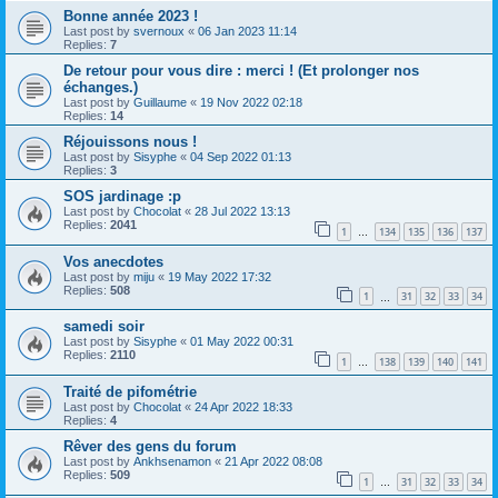
Bonne année 2023 !
Last post by
svernoux
«
06 Jan 2023 11:14
Replies:
7
De retour pour vous dire : merci ! (Et prolonger nos
échanges.)
Last post by
Guillaume
«
19 Nov 2022 02:18
Replies:
14
Réjouissons nous !
Last post by
Sisyphe
«
04 Sep 2022 01:13
Replies:
3
SOS jardinage :p
Last post by
Chocolat
«
28 Jul 2022 13:13
Replies:
2041
1
134
135
136
137
…
Vos anecdotes
Last post by
miju
«
19 May 2022 17:32
Replies:
508
1
31
32
33
34
…
samedi soir
Last post by
Sisyphe
«
01 May 2022 00:31
Replies:
2110
1
138
139
140
141
…
Traité de pifométrie
Last post by
Chocolat
«
24 Apr 2022 18:33
Replies:
4
Rêver des gens du forum
Last post by
Ankhsenamon
«
21 Apr 2022 08:08
Replies:
509
1
31
32
33
34
…