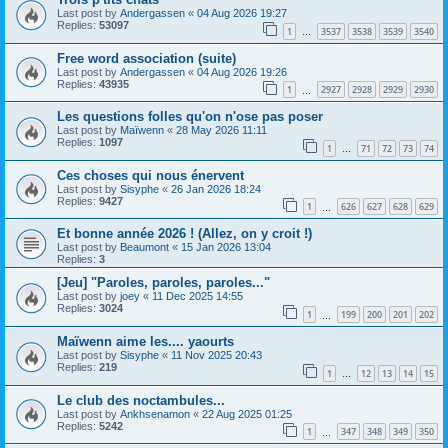
Last post by
Andergassen
«
04 Aug 2026 19:27
Replies:
53097
1
3537
3538
3539
3540
…
Free word association (suite)
Last post by
Andergassen
«
04 Aug 2026 19:26
Replies:
43935
1
2927
2928
2929
2930
…
Les questions folles qu'on n'ose pas poser
Last post by
Maïwenn
«
28 May 2026 11:11
Replies:
1097
1
71
72
73
74
…
Ces choses qui nous énervent
Last post by
Sisyphe
«
26 Jan 2026 18:24
Replies:
9427
1
626
627
628
629
…
Et bonne année 2026 ! (Allez, on y croit !)
Last post by
Beaumont
«
15 Jan 2026 13:04
Replies:
3
[Jeu] "Paroles, paroles, paroles..."
Last post by
joey
«
11 Dec 2025 14:55
Replies:
3024
1
199
200
201
202
…
Maïwenn aime les.... yaourts
Last post by
Sisyphe
«
11 Nov 2025 20:43
Replies:
219
1
12
13
14
15
…
Le club des noctambules...
Last post by
Ankhsenamon
«
22 Aug 2025 01:25
Replies:
5242
1
347
348
349
350
…