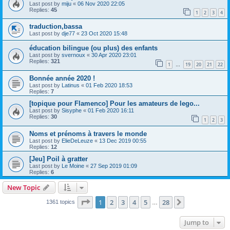
Last post by
miju
«
06 Nov 2020 22:05
Replies:
45
1
2
3
4
traduction,bassa
Last post by
dje77
«
23 Oct 2020 15:48
éducation bilingue (ou plus) des enfants
Last post by
svernoux
«
30 Apr 2020 23:01
Replies:
321
1
19
20
21
22
…
Bonnée année 2020 !
Last post by
Latinus
«
01 Feb 2020 18:53
Replies:
7
[topique pour Flamenco] Pour les amateurs de lego...
Last post by
Sisyphe
«
01 Feb 2020 16:11
Replies:
30
1
2
3
Noms et prénoms à travers le monde
Last post by
ElieDeLeuze
«
13 Dec 2019 00:55
Replies:
12
[Jeu] Poil à gratter
Last post by
Le Moine
«
27 Sep 2019 01:09
Replies:
6
New Topic
Page
1
of
28
1
2
3
4
5
28
Next
1361 topics
…
Jump to