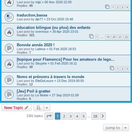
Last post by
miju
«
06 Nov 2020 22:05
Replies:
45
1
2
3
4
traduction,bassa
Last post by
dje77
«
23 Oct 2020 15:48
éducation bilingue (ou plus) des enfants
Last post by
svernoux
«
30 Apr 2020 23:01
Replies:
321
1
19
20
21
22
…
Bonnée année 2020 !
Last post by
Latinus
«
01 Feb 2020 18:53
Replies:
7
[topique pour Flamenco] Pour les amateurs de lego...
Last post by
Sisyphe
«
01 Feb 2020 16:11
Replies:
30
1
2
3
Noms et prénoms à travers le monde
Last post by
ElieDeLeuze
«
13 Dec 2019 00:55
Replies:
12
[Jeu] Poil à gratter
Last post by
Le Moine
«
27 Sep 2019 01:09
Replies:
6
New Topic
Page
1
of
28
1
2
3
4
5
28
Next
1361 topics
…
Jump to