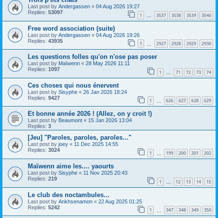
Last post by
Andergassen
«
04 Aug 2026 19:27
Replies:
53097
1
3537
3538
3539
3540
…
Free word association (suite)
Last post by
Andergassen
«
04 Aug 2026 19:26
Replies:
43935
1
2927
2928
2929
2930
…
Les questions folles qu'on n'ose pas poser
Last post by
Maïwenn
«
28 May 2026 11:11
Replies:
1097
1
71
72
73
74
…
Ces choses qui nous énervent
Last post by
Sisyphe
«
26 Jan 2026 18:24
Replies:
9427
1
626
627
628
629
…
Et bonne année 2026 ! (Allez, on y croit !)
Last post by
Beaumont
«
15 Jan 2026 13:04
Replies:
3
[Jeu] "Paroles, paroles, paroles..."
Last post by
joey
«
11 Dec 2025 14:55
Replies:
3024
1
199
200
201
202
…
Maïwenn aime les.... yaourts
Last post by
Sisyphe
«
11 Nov 2025 20:43
Replies:
219
1
12
13
14
15
…
Le club des noctambules...
Last post by
Ankhsenamon
«
22 Aug 2025 01:25
Replies:
5242
1
347
348
349
350
…