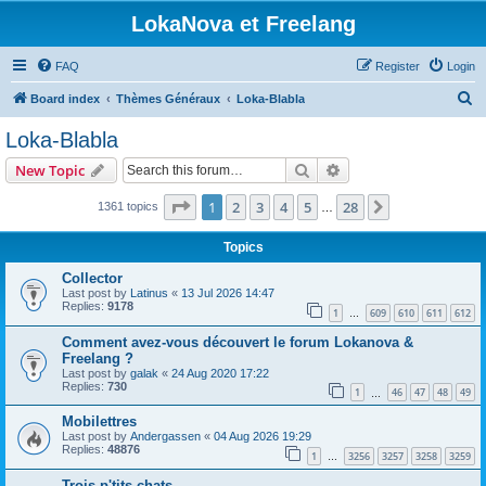
LokaNova et Freelang
FAQ
Register
Login
S
Board index
Thèmes Généraux
Loka-Blabla
e
Loka-Blabla
a
Search
Advanced search
New Topic
r
c
Page
1
of
28
1
2
3
4
5
28
Next
1361 topics
…
h
Topics
Collector
Last post by
Latinus
«
13 Jul 2026 14:47
Replies:
9178
1
609
610
611
612
…
Comment avez-vous découvert le forum Lokanova &
Freelang ?
Last post by
galak
«
24 Aug 2020 17:22
Replies:
730
1
46
47
48
49
…
Mobilettres
Last post by
Andergassen
«
04 Aug 2026 19:29
Replies:
48876
1
3256
3257
3258
3259
…
Trois p'tits chats