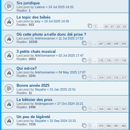
Sis juridique
Last post by
Latinus
«
24 Jul 2025 14:25
Replies:
1
Le topic des bébés
Last post by
joey
«
19 Jul 2025 14:35
Replies:
933
1
60
61
62
63
…
Où cette photo a-t-elle donc été prise ?
Last post by
Ankhsenamon
«
11 Jul 2025 17:53
Replies:
10335
1
687
688
689
690
…
3 petits chats musical
Last post by
Ankhsenamon
«
02 Jul 2025 17:47
Replies:
2663
1
175
176
177
178
…
Qui est-ce?
Last post by
Ankhsenamon
«
04 May 2025 17:07
Replies:
3241
1
214
215
216
217
…
Bonne année 2025
Last post by
Sisyphe
«
31 Jan 2025 22:51
Replies:
11
Le bêtisier des pros
Last post by
Andergassen
«
27 Oct 2024 10:21
Replies:
2496
1
164
165
166
167
…
Un peu de légèreté
Last post by
Sisyphe
«
15 Sep 2024 15:31
Replies:
7216
1
479
480
481
482
…