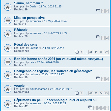
Sauna, hammam ?
Last post by
Dada
«
21 Aug 2024 21:25
Replies:
29
1
2
Mise en perspective
Last post by
svernoux
«
17 May 2024 18:47
Replies:
1
Pédantix
Last post by
svernoux
«
16 Feb 2024 21:33
Replies:
20
1
2
Régal des sens
Last post by
Latinus
«
14 Feb 2024 22:42
Replies:
702
1
44
45
46
47
…
Bon bin bonne année 2024 (on va quand même essayer...)
Last post by
Isis
«
12 Jan 2024 00:02
Replies:
7
Changeons de registre, les sources en généalogie!
Last post by
Latinus
«
20 Oct 2023 19:27
Replies:
19
1
2
youpie...
Last post by
Ankhsenamon
«
27 Feb 2023 19:31
Replies:
964
1
62
63
64
65
…
Déprimons un peu : la technologie, hier et aujourd'hui...
Last post by
svernoux
«
06 Jan 2023 11:21
Replies:
47
1
2
3
4