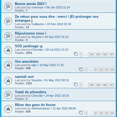
Bonne année 2023 !
Last post by
svernoux
«
06 Jan 2023 11:14
Replies:
7
De retour pour vous dire : merci ! (Et prolonger nos
échanges.)
Last post by
Guillaume
«
19 Nov 2022 02:18
Replies:
14
Réjouissons nous !
Last post by
Sisyphe
«
04 Sep 2022 01:13
Replies:
3
SOS jardinage :p
Last post by
Chocolat
«
28 Jul 2022 13:13
Replies:
2041
1
134
135
136
137
…
Vos anecdotes
Last post by
miju
«
19 May 2022 17:32
Replies:
508
1
31
32
33
34
…
samedi soir
Last post by
Sisyphe
«
01 May 2022 00:31
Replies:
2110
1
138
139
140
141
…
Traité de pifométrie
Last post by
Chocolat
«
24 Apr 2022 18:33
Replies:
4
Rêver des gens du forum
Last post by
Ankhsenamon
«
21 Apr 2022 08:08
Replies:
509
1
31
32
33
34
…