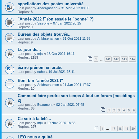
appellations des postes université
Last post by
Andergassen
«
31 Mar 2022 09:05
Replies:
8
"Année 2022 !" (on essaie le "bonne" ?)
Last post by
Sisyphe
«
07 Jan 2022 20:15
Replies:
9
Bureau des objets trouvés...
Last post by
Ankhsenamon
«
31 Oct 2021 11:58
Replies:
9
Le jour de...
Last post by
miju
«
13 Oct 2021 16:11
Replies:
2159
1
141
142
143
144
…
écrire prénom en arabe
Last post by
neho
«
19 Jul 2021 15:11
Bon, bin "année 2021 !"
Last post by
Ankhsenamon
«
21 Jan 2021 17:37
Replies:
10
Comment faire perdre son temps à tout un forum [meeblings
2]
Last post by
Beaumont
«
02 Jan 2021 07:48
Replies:
85
1
2
3
4
5
6
Ce soir à la télé...
Last post by
miju
«
19 Nov 2020 18:55
Replies:
297
1
17
18
19
20
…
LEO nous a quitté