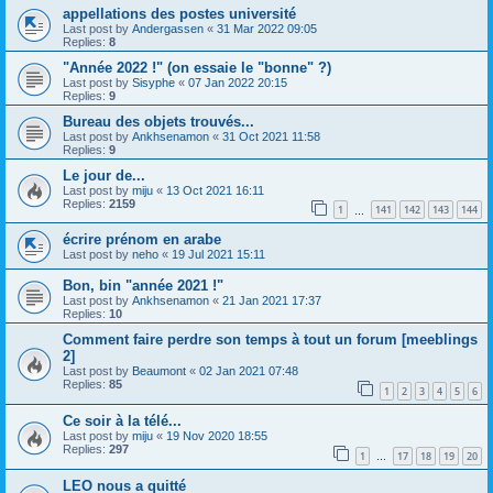
appellations des postes université
Last post by
Andergassen
«
31 Mar 2022 09:05
Replies:
8
"Année 2022 !" (on essaie le "bonne" ?)
Last post by
Sisyphe
«
07 Jan 2022 20:15
Replies:
9
Bureau des objets trouvés...
Last post by
Ankhsenamon
«
31 Oct 2021 11:58
Replies:
9
Le jour de...
Last post by
miju
«
13 Oct 2021 16:11
Replies:
2159
1
141
142
143
144
…
écrire prénom en arabe
Last post by
neho
«
19 Jul 2021 15:11
Bon, bin "année 2021 !"
Last post by
Ankhsenamon
«
21 Jan 2021 17:37
Replies:
10
Comment faire perdre son temps à tout un forum [meeblings
2]
Last post by
Beaumont
«
02 Jan 2021 07:48
Replies:
85
1
2
3
4
5
6
Ce soir à la télé...
Last post by
miju
«
19 Nov 2020 18:55
Replies:
297
1
17
18
19
20
…
LEO nous a quitté