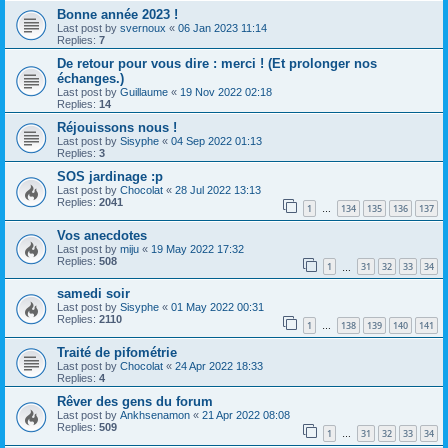
Bonne année 2023 !
Last post by
svernoux
«
06 Jan 2023 11:14
Replies:
7
De retour pour vous dire : merci ! (Et prolonger nos
échanges.)
Last post by
Guillaume
«
19 Nov 2022 02:18
Replies:
14
Réjouissons nous !
Last post by
Sisyphe
«
04 Sep 2022 01:13
Replies:
3
SOS jardinage :p
Last post by
Chocolat
«
28 Jul 2022 13:13
Replies:
2041
1
134
135
136
137
…
Vos anecdotes
Last post by
miju
«
19 May 2022 17:32
Replies:
508
1
31
32
33
34
…
samedi soir
Last post by
Sisyphe
«
01 May 2022 00:31
Replies:
2110
1
138
139
140
141
…
Traité de pifométrie
Last post by
Chocolat
«
24 Apr 2022 18:33
Replies:
4
Rêver des gens du forum
Last post by
Ankhsenamon
«
21 Apr 2022 08:08
Replies:
509
1
31
32
33
34
…