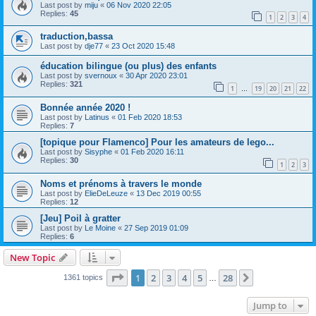
Last post by
miju
«
06 Nov 2020 22:05
Replies:
45
1
2
3
4
traduction,bassa
Last post by
dje77
«
23 Oct 2020 15:48
éducation bilingue (ou plus) des enfants
Last post by
svernoux
«
30 Apr 2020 23:01
Replies:
321
1
19
20
21
22
…
Bonnée année 2020 !
Last post by
Latinus
«
01 Feb 2020 18:53
Replies:
7
[topique pour Flamenco] Pour les amateurs de lego...
Last post by
Sisyphe
«
01 Feb 2020 16:11
Replies:
30
1
2
3
Noms et prénoms à travers le monde
Last post by
ElieDeLeuze
«
13 Dec 2019 00:55
Replies:
12
[Jeu] Poil à gratter
Last post by
Le Moine
«
27 Sep 2019 01:09
Replies:
6
New Topic
Page
1
of
28
1
2
3
4
5
28
Next
1361 topics
…
Jump to