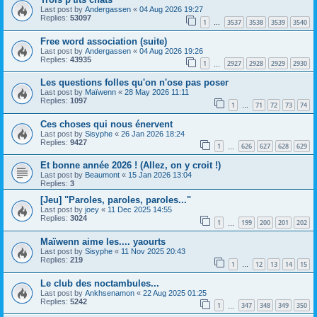
Last post by
Andergassen
«
04 Aug 2026 19:27
Replies:
53097
1
3537
3538
3539
3540
…
Free word association (suite)
Last post by
Andergassen
«
04 Aug 2026 19:26
Replies:
43935
1
2927
2928
2929
2930
…
Les questions folles qu'on n'ose pas poser
Last post by
Maïwenn
«
28 May 2026 11:11
Replies:
1097
1
71
72
73
74
…
Ces choses qui nous énervent
Last post by
Sisyphe
«
26 Jan 2026 18:24
Replies:
9427
1
626
627
628
629
…
Et bonne année 2026 ! (Allez, on y croit !)
Last post by
Beaumont
«
15 Jan 2026 13:04
Replies:
3
[Jeu] "Paroles, paroles, paroles..."
Last post by
joey
«
11 Dec 2025 14:55
Replies:
3024
1
199
200
201
202
…
Maïwenn aime les.... yaourts
Last post by
Sisyphe
«
11 Nov 2025 20:43
Replies:
219
1
12
13
14
15
…
Le club des noctambules...
Last post by
Ankhsenamon
«
22 Aug 2025 01:25
Replies:
5242
1
347
348
349
350
…