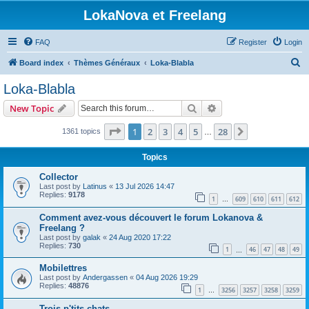
LokaNova et Freelang
FAQ
Register
Login
S
Board index
Thèmes Généraux
Loka-Blabla
e
Loka-Blabla
a
Search
Advanced search
New Topic
r
c
Page
1
of
28
1
2
3
4
5
28
Next
1361 topics
…
h
Topics
Collector
Last post by
Latinus
«
13 Jul 2026 14:47
Replies:
9178
1
609
610
611
612
…
Comment avez-vous découvert le forum Lokanova &
Freelang ?
Last post by
galak
«
24 Aug 2020 17:22
Replies:
730
1
46
47
48
49
…
Mobilettres
Last post by
Andergassen
«
04 Aug 2026 19:29
Replies:
48876
1
3256
3257
3258
3259
…
Trois p'tits chats