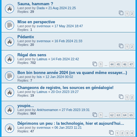
Sauna, hammam ?
Last post by
Dada
«
21 Aug 2024 21:25
Replies:
29
1
2
Mise en perspective
Last post by
svernoux
«
17 May 2024 18:47
Replies:
1
Pédantix
Last post by
svernoux
«
16 Feb 2024 21:33
Replies:
20
1
2
Régal des sens
Last post by
Latinus
«
14 Feb 2024 22:42
Replies:
702
1
44
45
46
47
…
Bon bin bonne année 2024 (on va quand même essayer...)
Last post by
Isis
«
12 Jan 2024 00:02
Replies:
7
Changeons de registre, les sources en généalogie!
Last post by
Latinus
«
20 Oct 2023 19:27
Replies:
19
1
2
youpie...
Last post by
Ankhsenamon
«
27 Feb 2023 19:31
Replies:
964
1
62
63
64
65
…
Déprimons un peu : la technologie, hier et aujourd'hui...
Last post by
svernoux
«
06 Jan 2023 11:21
Replies:
47
1
2
3
4