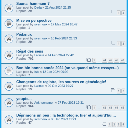
Sauna, hammam ?
Last post by
Dada
«
21 Aug 2024 21:25
Replies:
29
1
2
Mise en perspective
Last post by
svernoux
«
17 May 2024 18:47
Replies:
1
Pédantix
Last post by
svernoux
«
16 Feb 2024 21:33
Replies:
20
1
2
Régal des sens
Last post by
Latinus
«
14 Feb 2024 22:42
Replies:
702
1
44
45
46
47
…
Bon bin bonne année 2024 (on va quand même essayer...)
Last post by
Isis
«
12 Jan 2024 00:02
Replies:
7
Changeons de registre, les sources en généalogie!
Last post by
Latinus
«
20 Oct 2023 19:27
Replies:
19
1
2
youpie...
Last post by
Ankhsenamon
«
27 Feb 2023 19:31
Replies:
964
1
62
63
64
65
…
Déprimons un peu : la technologie, hier et aujourd'hui...
Last post by
svernoux
«
06 Jan 2023 11:21
Replies:
47
1
2
3
4