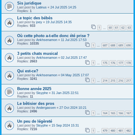
Sis juridique
Last post by
Latinus
«
24 Jul 2025 14:25
Replies:
1
Le topic des bébés
Last post by
joey
«
19 Jul 2025 14:35
Replies:
933
1
60
61
62
63
…
Où cette photo a-t-elle donc été prise ?
Last post by
Ankhsenamon
«
11 Jul 2025 17:53
Replies:
10335
1
687
688
689
690
…
3 petits chats musical
Last post by
Ankhsenamon
«
02 Jul 2025 17:47
Replies:
2663
1
175
176
177
178
…
Qui est-ce?
Last post by
Ankhsenamon
«
04 May 2025 17:07
Replies:
3241
1
214
215
216
217
…
Bonne année 2025
Last post by
Sisyphe
«
31 Jan 2025 22:51
Replies:
11
Le bêtisier des pros
Last post by
Andergassen
«
27 Oct 2024 10:21
Replies:
2496
1
164
165
166
167
…
Un peu de légèreté
Last post by
Sisyphe
«
15 Sep 2024 15:31
Replies:
7216
1
479
480
481
482
…