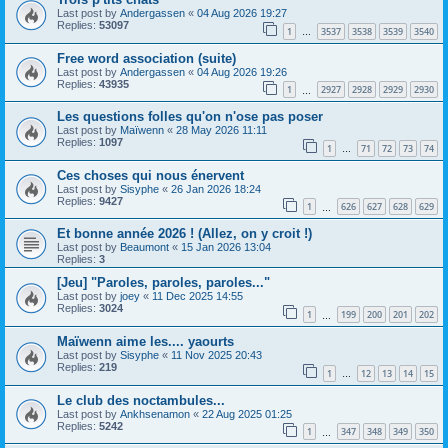
Last post by
Andergassen
«
04 Aug 2026 19:27
Replies:
53097
1
3537
3538
3539
3540
…
Free word association (suite)
Last post by
Andergassen
«
04 Aug 2026 19:26
Replies:
43935
1
2927
2928
2929
2930
…
Les questions folles qu'on n'ose pas poser
Last post by
Maïwenn
«
28 May 2026 11:11
Replies:
1097
1
71
72
73
74
…
Ces choses qui nous énervent
Last post by
Sisyphe
«
26 Jan 2026 18:24
Replies:
9427
1
626
627
628
629
…
Et bonne année 2026 ! (Allez, on y croit !)
Last post by
Beaumont
«
15 Jan 2026 13:04
Replies:
3
[Jeu] "Paroles, paroles, paroles..."
Last post by
joey
«
11 Dec 2025 14:55
Replies:
3024
1
199
200
201
202
…
Maïwenn aime les.... yaourts
Last post by
Sisyphe
«
11 Nov 2025 20:43
Replies:
219
1
12
13
14
15
…
Le club des noctambules...
Last post by
Ankhsenamon
«
22 Aug 2025 01:25
Replies:
5242
1
347
348
349
350
…