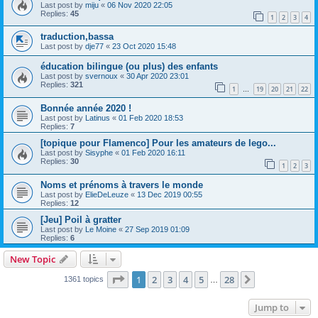
Last post by
miju
«
06 Nov 2020 22:05
Replies:
45
1
2
3
4
traduction,bassa
Last post by
dje77
«
23 Oct 2020 15:48
éducation bilingue (ou plus) des enfants
Last post by
svernoux
«
30 Apr 2020 23:01
Replies:
321
1
19
20
21
22
…
Bonnée année 2020 !
Last post by
Latinus
«
01 Feb 2020 18:53
Replies:
7
[topique pour Flamenco] Pour les amateurs de lego...
Last post by
Sisyphe
«
01 Feb 2020 16:11
Replies:
30
1
2
3
Noms et prénoms à travers le monde
Last post by
ElieDeLeuze
«
13 Dec 2019 00:55
Replies:
12
[Jeu] Poil à gratter
Last post by
Le Moine
«
27 Sep 2019 01:09
Replies:
6
New Topic
Page
1
of
28
1
2
3
4
5
28
Next
1361 topics
…
Jump to