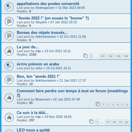
appellations des postes université
Last post by
Andergassen
«
31 Mar 2022 09:05
Replies:
8
"Année 2022 !" (on essaie le "bonne" ?)
Last post by
Sisyphe
«
07 Jan 2022 20:15
Replies:
9
Bureau des objets trouvés...
Last post by
Ankhsenamon
«
31 Oct 2021 11:58
Replies:
9
Le jour de...
Last post by
miju
«
13 Oct 2021 16:11
Replies:
2159
1
141
142
143
144
…
écrire prénom en arabe
Last post by
neho
«
19 Jul 2021 15:11
Bon, bin "année 2021 !"
Last post by
Ankhsenamon
«
21 Jan 2021 17:37
Replies:
10
Comment faire perdre son temps à tout un forum [meeblings
2]
Last post by
Beaumont
«
02 Jan 2021 07:48
Replies:
85
1
2
3
4
5
6
Ce soir à la télé...
Last post by
miju
«
19 Nov 2020 18:55
Replies:
297
1
17
18
19
20
…
LEO nous a quitté