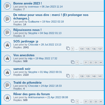
Bonne année 2023 !
Last post by
svernoux
«
06 Jan 2023 11:14
Replies:
7
De retour pour vous dire : merci ! (Et prolonger nos
échanges.)
Last post by
Guillaume
«
19 Nov 2022 02:18
Replies:
14
Réjouissons nous !
Last post by
Sisyphe
«
04 Sep 2022 01:13
Replies:
3
SOS jardinage :p
Last post by
Chocolat
«
28 Jul 2022 13:13
Replies:
2041
1
134
135
136
137
…
Vos anecdotes
Last post by
miju
«
19 May 2022 17:32
Replies:
508
1
31
32
33
34
…
samedi soir
Last post by
Sisyphe
«
01 May 2022 00:31
Replies:
2110
1
138
139
140
141
…
Traité de pifométrie
Last post by
Chocolat
«
24 Apr 2022 18:33
Replies:
4
Rêver des gens du forum
Last post by
Ankhsenamon
«
21 Apr 2022 08:08
Replies:
509
1
31
32
33
34
…