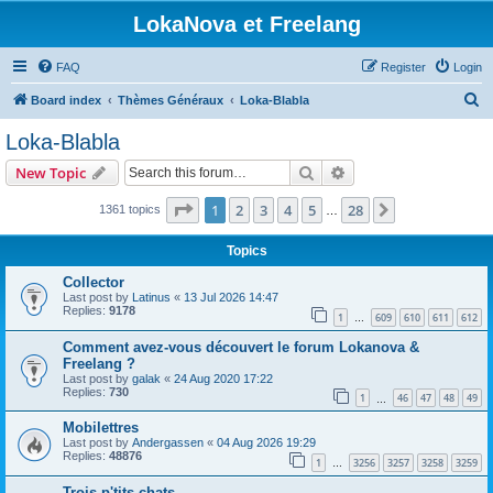
LokaNova et Freelang
FAQ
Register
Login
S
Board index
Thèmes Généraux
Loka-Blabla
e
Loka-Blabla
a
Search
Advanced search
New Topic
r
c
Page
1
of
28
1
2
3
4
5
28
Next
1361 topics
…
h
Topics
Collector
Last post by
Latinus
«
13 Jul 2026 14:47
Replies:
9178
1
609
610
611
612
…
Comment avez-vous découvert le forum Lokanova &
Freelang ?
Last post by
galak
«
24 Aug 2020 17:22
Replies:
730
1
46
47
48
49
…
Mobilettres
Last post by
Andergassen
«
04 Aug 2026 19:29
Replies:
48876
1
3256
3257
3258
3259
…
Trois p'tits chats