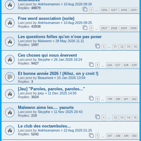
Last post by
Ankhsenamon
«
10 Aug 2026 09:26
Replies:
48879
1
3256
3257
3258
3259
…
Free word association (suite)
Last post by
Ankhsenamon
«
10 Aug 2026 09:25
Replies:
43938
1
2927
2928
2929
2930
…
Les questions folles qu'on n'ose pas poser
Last post by
Maïwenn
«
28 May 2026 11:11
Replies:
1097
1
71
72
73
74
…
Ces choses qui nous énervent
Last post by
Sisyphe
«
26 Jan 2026 18:24
Replies:
9427
1
626
627
628
629
…
Et bonne année 2026 ! (Allez, on y croit !)
Last post by
Beaumont
«
15 Jan 2026 13:04
Replies:
3
[Jeu] "Paroles, paroles, paroles..."
Last post by
joey
«
11 Dec 2025 14:55
Replies:
3024
1
199
200
201
202
…
Maïwenn aime les.... yaourts
Last post by
Sisyphe
«
11 Nov 2025 20:43
Replies:
219
1
12
13
14
15
…
Le club des noctambules...
Last post by
Ankhsenamon
«
22 Aug 2025 01:25
Replies:
5242
1
347
348
349
350
…