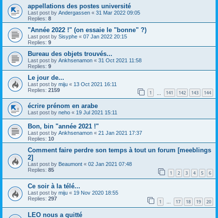
appellations des postes université
Last post by
Andergassen
«
31 Mar 2022 09:05
Replies:
8
"Année 2022 !" (on essaie le "bonne" ?)
Last post by
Sisyphe
«
07 Jan 2022 20:15
Replies:
9
Bureau des objets trouvés...
Last post by
Ankhsenamon
«
31 Oct 2021 11:58
Replies:
9
Le jour de...
Last post by
miju
«
13 Oct 2021 16:11
Replies:
2159
1
141
142
143
144
…
écrire prénom en arabe
Last post by
neho
«
19 Jul 2021 15:11
Bon, bin "année 2021 !"
Last post by
Ankhsenamon
«
21 Jan 2021 17:37
Replies:
10
Comment faire perdre son temps à tout un forum [meeblings
2]
Last post by
Beaumont
«
02 Jan 2021 07:48
Replies:
85
1
2
3
4
5
6
Ce soir à la télé...
Last post by
miju
«
19 Nov 2020 18:55
Replies:
297
1
17
18
19
20
…
LEO nous a quitté