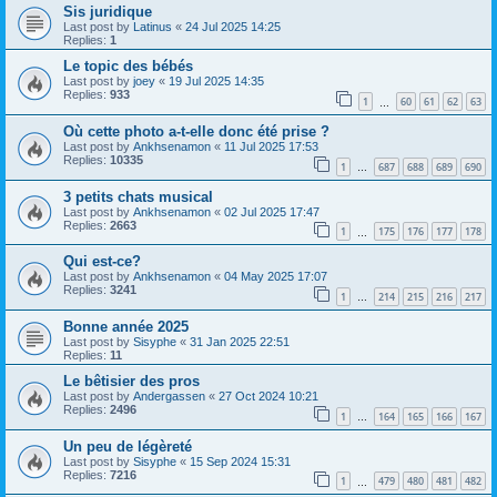
Sis juridique
Last post by
Latinus
«
24 Jul 2025 14:25
Replies:
1
Le topic des bébés
Last post by
joey
«
19 Jul 2025 14:35
Replies:
933
1
60
61
62
63
…
Où cette photo a-t-elle donc été prise ?
Last post by
Ankhsenamon
«
11 Jul 2025 17:53
Replies:
10335
1
687
688
689
690
…
3 petits chats musical
Last post by
Ankhsenamon
«
02 Jul 2025 17:47
Replies:
2663
1
175
176
177
178
…
Qui est-ce?
Last post by
Ankhsenamon
«
04 May 2025 17:07
Replies:
3241
1
214
215
216
217
…
Bonne année 2025
Last post by
Sisyphe
«
31 Jan 2025 22:51
Replies:
11
Le bêtisier des pros
Last post by
Andergassen
«
27 Oct 2024 10:21
Replies:
2496
1
164
165
166
167
…
Un peu de légèreté
Last post by
Sisyphe
«
15 Sep 2024 15:31
Replies:
7216
1
479
480
481
482
…