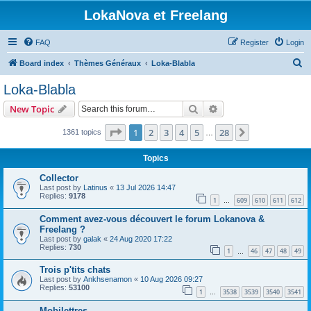
LokaNova et Freelang
FAQ
Register
Login
S
Board index
Thèmes Généraux
Loka-Blabla
e
Loka-Blabla
a
Search
Advanced search
New Topic
r
c
Page
1
of
28
1
2
3
4
5
28
Next
1361 topics
…
h
Topics
Collector
Last post by
Latinus
«
13 Jul 2026 14:47
Replies:
9178
1
609
610
611
612
…
Comment avez-vous découvert le forum Lokanova &
Freelang ?
Last post by
galak
«
24 Aug 2020 17:22
Replies:
730
1
46
47
48
49
…
Trois p'tits chats
Last post by
Ankhsenamon
«
10 Aug 2026 09:27
Replies:
53100
1
3538
3539
3540
3541
…
Mobilettres