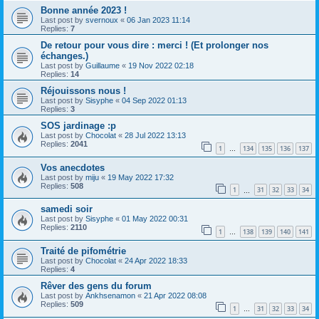
Bonne année 2023 !
Last post by
svernoux
«
06 Jan 2023 11:14
Replies:
7
De retour pour vous dire : merci ! (Et prolonger nos
échanges.)
Last post by
Guillaume
«
19 Nov 2022 02:18
Replies:
14
Réjouissons nous !
Last post by
Sisyphe
«
04 Sep 2022 01:13
Replies:
3
SOS jardinage :p
Last post by
Chocolat
«
28 Jul 2022 13:13
Replies:
2041
1
134
135
136
137
…
Vos anecdotes
Last post by
miju
«
19 May 2022 17:32
Replies:
508
1
31
32
33
34
…
samedi soir
Last post by
Sisyphe
«
01 May 2022 00:31
Replies:
2110
1
138
139
140
141
…
Traité de pifométrie
Last post by
Chocolat
«
24 Apr 2022 18:33
Replies:
4
Rêver des gens du forum
Last post by
Ankhsenamon
«
21 Apr 2022 08:08
Replies:
509
1
31
32
33
34
…