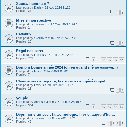
Sauna, hammam ?
Last post by
Dada
«
21 Aug 2024 21:25
Replies:
29
1
2
Mise en perspective
Last post by
svernoux
«
17 May 2024 18:47
Replies:
1
Pédantix
Last post by
svernoux
«
16 Feb 2024 21:33
Replies:
20
1
2
Régal des sens
Last post by
Latinus
«
14 Feb 2024 22:42
Replies:
702
1
44
45
46
47
…
Bon bin bonne année 2024 (on va quand même essayer...)
Last post by
Isis
«
12 Jan 2024 00:02
Replies:
7
Changeons de registre, les sources en généalogie!
Last post by
Latinus
«
20 Oct 2023 19:27
Replies:
19
1
2
youpie...
Last post by
Ankhsenamon
«
27 Feb 2023 19:31
Replies:
964
1
62
63
64
65
…
Déprimons un peu : la technologie, hier et aujourd'hui...
Last post by
svernoux
«
06 Jan 2023 11:21
Replies:
47
1
2
3
4