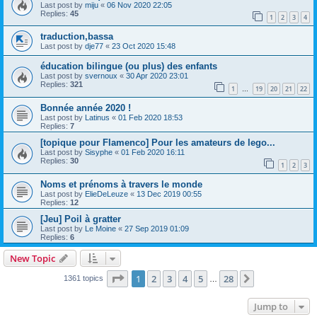
Last post by
miju
«
06 Nov 2020 22:05
Replies:
45
1
2
3
4
traduction,bassa
Last post by
dje77
«
23 Oct 2020 15:48
éducation bilingue (ou plus) des enfants
Last post by
svernoux
«
30 Apr 2020 23:01
Replies:
321
1
19
20
21
22
…
Bonnée année 2020 !
Last post by
Latinus
«
01 Feb 2020 18:53
Replies:
7
[topique pour Flamenco] Pour les amateurs de lego...
Last post by
Sisyphe
«
01 Feb 2020 16:11
Replies:
30
1
2
3
Noms et prénoms à travers le monde
Last post by
ElieDeLeuze
«
13 Dec 2019 00:55
Replies:
12
[Jeu] Poil à gratter
Last post by
Le Moine
«
27 Sep 2019 01:09
Replies:
6
New Topic
Page
1
of
28
1
2
3
4
5
28
Next
1361 topics
…
Jump to