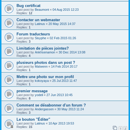
Bug certificat
Last post by
Beaumont
«
04 Aug 2015 12:23
Replies:
12
Contacter un webmaster
Last post by
Latinus
«
20 May 2015 14:37
Replies:
1
Forum traducteurs
Last post by
Sisyphe
«
02 Feb 2015 01:26
Replies:
3
Limitation de pièces jointes?
Last post by
Ankhsenamon
«
30 Dec 2014 13:08
Replies:
4
plusieurs photos dans un post ?
Last post by
Maïwenn
«
14 Feb 2014 20:17
Replies:
1
Mettre une photo sur mon profil
Last post by
kokoyaya
«
25 Jul 2013 11:47
Replies:
1
premier message
Last post by
yodeli
«
27 Jun 2013 10:45
Replies:
8
Comment se désabonner d'un forum ?
Last post by
Andergassen
«
30 May 2013 11:24
Replies:
3
Le bouton "Éditer"
Last post by
Latinus
«
10 Apr 2013 19:53
Replies:
15
1
2