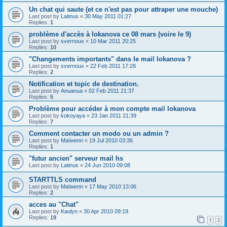
Un chat qui saute (et ce n'est pas pour attraper une mouche)
Last post by
Latinus
«
30 May 2011 01:27
Replies:
1
problème d'accès à lokanova ce 08 mars (voire le 9)
Last post by
svernoux
«
10 Mar 2011 20:25
Replies:
10
"Changements importants" dans le mail lokanova ?
Last post by
svernoux
«
22 Feb 2011 17:28
Replies:
2
Notification et topic de destination.
Last post by
Anuanua
«
02 Feb 2011 21:37
Replies:
5
Problème pour accéder à mon compte mail lokanova
Last post by
kokoyaya
«
23 Jan 2011 21:39
Replies:
7
Comment contacter un modo ou un admin ?
Last post by
Maïwenn
«
19 Jul 2010 03:36
Replies:
1
"futur ancien" serveur mail hs
Last post by
Latinus
«
24 Jun 2010 09:08
STARTTLS command
Last post by
Maïwenn
«
17 May 2010 13:06
Replies:
2
acces au "Chat"
Last post by
Kaolyn
«
30 Apr 2010 09:19
Replies:
19
1
2