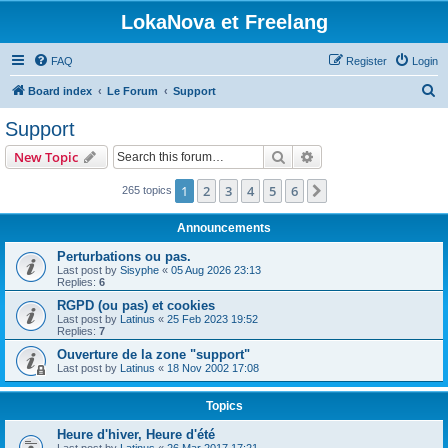
LokaNova et Freelang
FAQ
Register
Login
S
Board index
Le Forum
Support
e
Support
a
Search
Advanced search
New Topic
r
c
1
2
3
4
5
6
Next
265 topics
h
Announcements
Perturbations ou pas.
Last post by
Sisyphe
«
05 Aug 2026 23:13
Replies:
6
RGPD (ou pas) et cookies
Last post by
Latinus
«
25 Feb 2023 19:52
Replies:
7
Ouverture de la zone "support"
Last post by
Latinus
«
18 Nov 2002 17:08
Topics
Heure d'hiver, Heure d'été