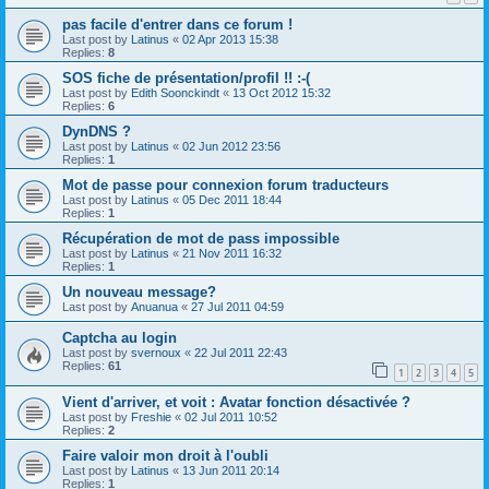
pas facile d'entrer dans ce forum !
Last post by
Latinus
«
02 Apr 2013 15:38
Replies:
8
SOS fiche de présentation/profil !! :-(
Last post by
Edith Soonckindt
«
13 Oct 2012 15:32
Replies:
6
DynDNS ?
Last post by
Latinus
«
02 Jun 2012 23:56
Replies:
1
Mot de passe pour connexion forum traducteurs
Last post by
Latinus
«
05 Dec 2011 18:44
Replies:
1
Récupération de mot de pass impossible
Last post by
Latinus
«
21 Nov 2011 16:32
Replies:
1
Un nouveau message?
Last post by
Anuanua
«
27 Jul 2011 04:59
Captcha au login
Last post by
svernoux
«
22 Jul 2011 22:43
Replies:
61
1
2
3
4
5
Vient d'arriver, et voit : Avatar fonction désactivée ?
Last post by
Freshie
«
02 Jul 2011 10:52
Replies:
2
Faire valoir mon droit à l'oubli
Last post by
Latinus
«
13 Jun 2011 20:14
Replies:
1