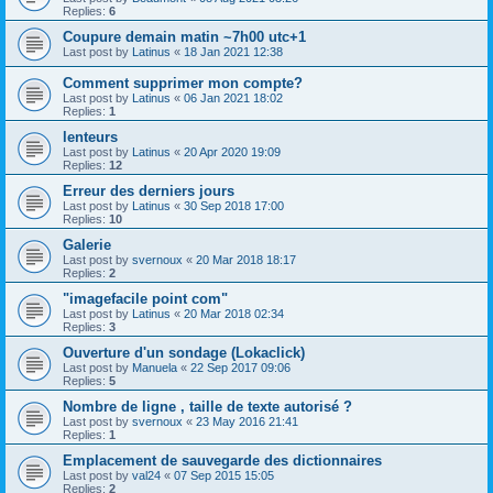
Replies:
6
Coupure demain matin ~7h00 utc+1
Last post by
Latinus
«
18 Jan 2021 12:38
Comment supprimer mon compte?
Last post by
Latinus
«
06 Jan 2021 18:02
Replies:
1
lenteurs
Last post by
Latinus
«
20 Apr 2020 19:09
Replies:
12
Erreur des derniers jours
Last post by
Latinus
«
30 Sep 2018 17:00
Replies:
10
Galerie
Last post by
svernoux
«
20 Mar 2018 18:17
Replies:
2
"imagefacile point com"
Last post by
Latinus
«
20 Mar 2018 02:34
Replies:
3
Ouverture d'un sondage (Lokaclick)
Last post by
Manuela
«
22 Sep 2017 09:06
Replies:
5
Nombre de ligne , taille de texte autorisé ?
Last post by
svernoux
«
23 May 2016 21:41
Replies:
1
Emplacement de sauvegarde des dictionnaires
Last post by
val24
«
07 Sep 2015 15:05
Replies:
2