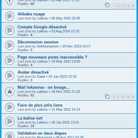
Last post by
Latinus
«
26 Mar 2017 17:21
Replies:
69
1
2
3
4
5
Alibaba nuage
Last post by
Latinus
«
06 May 2025 23:45
Compte Google désactivé
Last post by
Latinus
«
03 Aug 2024 22:10
Replies:
6
Déconnexion session
Last post by
Ankhsenamon
«
23 Nov 2023 19:17
Replies:
3
Page nouveaux posts inaccessible ?
Last post by
Latinus
«
19 May 2023 13:00
Replies:
4
Avatar désactivé
Last post by
Dada
«
02 Jan 2023 12:16
Replies:
3
Mail lokanova - on bouge...
Last post by
Latinus
«
18 Nov 2022 21:18
Replies:
61
1
2
3
4
5
Faire de plus jolis liens
Last post by
Latinus
«
21 May 2022 14:13
La balise /url
Last post by
Latinus
«
26 Jan 2022 13:51
Replies:
10
Validation en deux étapes
Last post by
Beaumont
«
08 Aug 2021 03:26