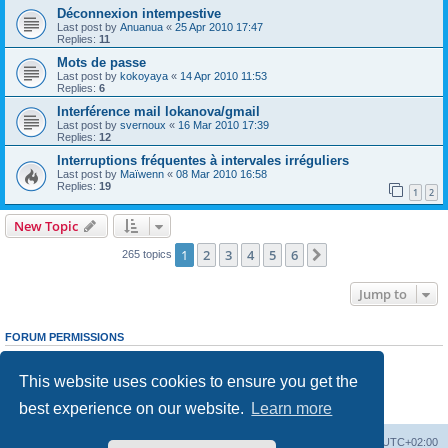
Déconnexion intempestive
Last post by
Anuanua
«
25 Apr 2010 17:47
Replies:
11
Mots de passe
Last post by
kokoyaya
«
14 Apr 2010 11:53
Replies:
6
Interférence mail lokanova/gmail
Last post by
svernoux
«
16 Mar 2010 17:39
Replies:
12
Interruptions fréquentes à intervales irréguliers
Last post by
Maïwenn
«
08 Mar 2010 16:58
Replies:
19
1
2
New Topic
1
2
3
4
5
6
Next
265 topics
Jump to
FORUM PERMISSIONS
You
cannot
post new topics in this forum
You
cannot
reply to topics in this forum
This website uses cookies to ensure you get the
You
cannot
edit your posts in this forum
You
cannot
delete your posts in this forum
best experience on our website.
Learn more
You
cannot
post attachments in this forum
Board index
Delete cookies
All times are
UTC+02:00