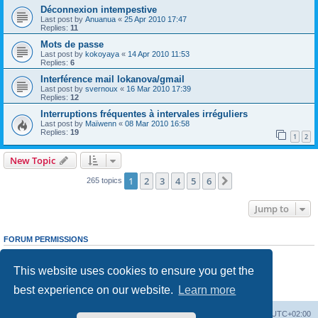
Déconnexion intempestive
Last post by
Anuanua
«
25 Apr 2010 17:47
Replies:
11
Mots de passe
Last post by
kokoyaya
«
14 Apr 2010 11:53
Replies:
6
Interférence mail lokanova/gmail
Last post by
svernoux
«
16 Mar 2010 17:39
Replies:
12
Interruptions fréquentes à intervales irréguliers
Last post by
Maïwenn
«
08 Mar 2010 16:58
Replies:
19
1
2
New Topic
1
2
3
4
5
6
Next
265 topics
Jump to
FORUM PERMISSIONS
You
cannot
post new topics in this forum
You
cannot
reply to topics in this forum
This website uses cookies to ensure you get the
You
cannot
edit your posts in this forum
You
cannot
delete your posts in this forum
best experience on our website.
Learn more
You
cannot
post attachments in this forum
Board index
Delete cookies
All times are
UTC+02:00