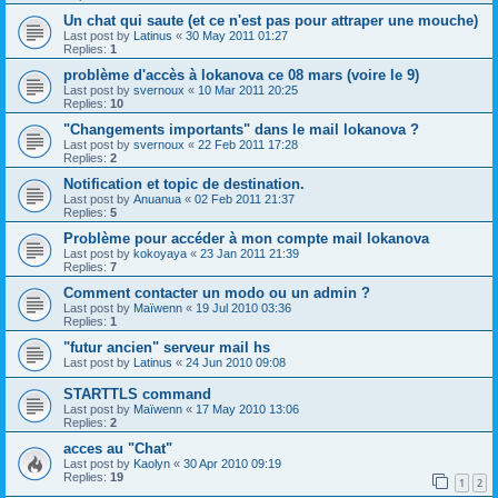
Un chat qui saute (et ce n'est pas pour attraper une mouche)
Last post by
Latinus
«
30 May 2011 01:27
Replies:
1
problème d'accès à lokanova ce 08 mars (voire le 9)
Last post by
svernoux
«
10 Mar 2011 20:25
Replies:
10
"Changements importants" dans le mail lokanova ?
Last post by
svernoux
«
22 Feb 2011 17:28
Replies:
2
Notification et topic de destination.
Last post by
Anuanua
«
02 Feb 2011 21:37
Replies:
5
Problème pour accéder à mon compte mail lokanova
Last post by
kokoyaya
«
23 Jan 2011 21:39
Replies:
7
Comment contacter un modo ou un admin ?
Last post by
Maïwenn
«
19 Jul 2010 03:36
Replies:
1
"futur ancien" serveur mail hs
Last post by
Latinus
«
24 Jun 2010 09:08
STARTTLS command
Last post by
Maïwenn
«
17 May 2010 13:06
Replies:
2
acces au "Chat"
Last post by
Kaolyn
«
30 Apr 2010 09:19
Replies:
19
1
2