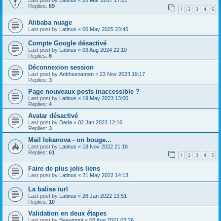
Last post by
Latinus
«
26 Mar 2017 17:21
Replies:
69
1
2
3
4
5
Alibaba nuage
Last post by
Latinus
«
06 May 2025 23:45
Compte Google désactivé
Last post by
Latinus
«
03 Aug 2024 22:10
Replies:
6
Déconnexion session
Last post by
Ankhsenamon
«
23 Nov 2023 19:17
Replies:
3
Page nouveaux posts inaccessible ?
Last post by
Latinus
«
19 May 2023 13:00
Replies:
4
Avatar désactivé
Last post by
Dada
«
02 Jan 2023 12:16
Replies:
3
Mail lokanova - on bouge...
Last post by
Latinus
«
18 Nov 2022 21:18
Replies:
61
1
2
3
4
5
Faire de plus jolis liens
Last post by
Latinus
«
21 May 2022 14:13
La balise /url
Last post by
Latinus
«
26 Jan 2022 13:51
Replies:
10
Validation en deux étapes
Last post by
Beaumont
«
08 Aug 2021 03:26