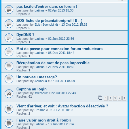
pas facile d'entrer dans ce forum !
Last post by
Latinus
«
02 Apr 2013 15:38
Replies:
8
SOS fiche de présentation/profil !! :-(
Last post by
Edith Soonckindt
«
13 Oct 2012 15:32
Replies:
6
DynDNS ?
Last post by
Latinus
«
02 Jun 2012 23:56
Replies:
1
Mot de passe pour connexion forum traducteurs
Last post by
Latinus
«
05 Dec 2011 18:44
Replies:
1
Récupération de mot de pass impossible
Last post by
Latinus
«
21 Nov 2011 16:32
Replies:
1
Un nouveau message?
Last post by
Anuanua
«
27 Jul 2011 04:59
Captcha au login
Last post by
svernoux
«
22 Jul 2011 22:43
Replies:
61
1
2
3
4
5
Vient d'arriver, et voit : Avatar fonction désactivée ?
Last post by
Freshie
«
02 Jul 2011 10:52
Replies:
2
Faire valoir mon droit à l'oubli
Last post by
Latinus
«
13 Jun 2011 20:14
Replies:
1