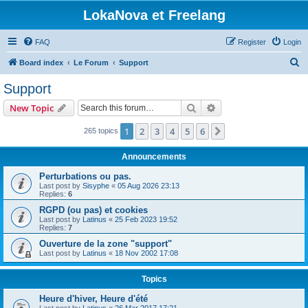
LokaNova et Freelang
FAQ
Register
Login
S
Board index
Le Forum
Support
e
Support
a
Search
Advanced search
New Topic
r
c
1
2
3
4
5
6
Next
265 topics
h
Announcements
Perturbations ou pas.
Last post by
Sisyphe
«
05 Aug 2026 23:13
Replies:
6
RGPD (ou pas) et cookies
Last post by
Latinus
«
25 Feb 2023 19:52
Replies:
7
Ouverture de la zone "support"
Last post by
Latinus
«
18 Nov 2002 17:08
Topics
Heure d'hiver, Heure d'été