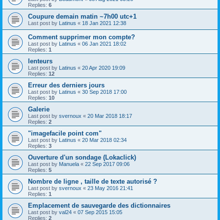
Replies:
6
Coupure demain matin ~7h00 utc+1
Last post by
Latinus
«
18 Jan 2021 12:38
Comment supprimer mon compte?
Last post by
Latinus
«
06 Jan 2021 18:02
Replies:
1
lenteurs
Last post by
Latinus
«
20 Apr 2020 19:09
Replies:
12
Erreur des derniers jours
Last post by
Latinus
«
30 Sep 2018 17:00
Replies:
10
Galerie
Last post by
svernoux
«
20 Mar 2018 18:17
Replies:
2
"imagefacile point com"
Last post by
Latinus
«
20 Mar 2018 02:34
Replies:
3
Ouverture d'un sondage (Lokaclick)
Last post by
Manuela
«
22 Sep 2017 09:06
Replies:
5
Nombre de ligne , taille de texte autorisé ?
Last post by
svernoux
«
23 May 2016 21:41
Replies:
1
Emplacement de sauvegarde des dictionnaires
Last post by
val24
«
07 Sep 2015 15:05
Replies:
2