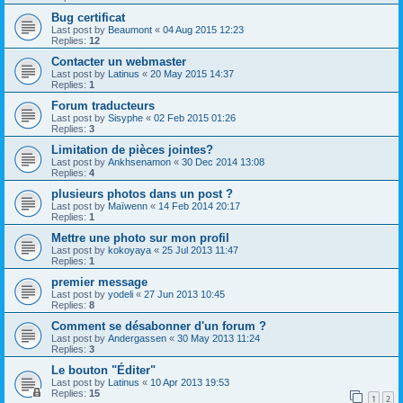
Bug certificat
Last post by
Beaumont
«
04 Aug 2015 12:23
Replies:
12
Contacter un webmaster
Last post by
Latinus
«
20 May 2015 14:37
Replies:
1
Forum traducteurs
Last post by
Sisyphe
«
02 Feb 2015 01:26
Replies:
3
Limitation de pièces jointes?
Last post by
Ankhsenamon
«
30 Dec 2014 13:08
Replies:
4
plusieurs photos dans un post ?
Last post by
Maïwenn
«
14 Feb 2014 20:17
Replies:
1
Mettre une photo sur mon profil
Last post by
kokoyaya
«
25 Jul 2013 11:47
Replies:
1
premier message
Last post by
yodeli
«
27 Jun 2013 10:45
Replies:
8
Comment se désabonner d'un forum ?
Last post by
Andergassen
«
30 May 2013 11:24
Replies:
3
Le bouton "Éditer"
Last post by
Latinus
«
10 Apr 2013 19:53
Replies:
15
1
2