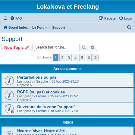
LokaNova et Freelang
FAQ
Register
Login
S
Board index
Le Forum
Support
e
Support
a
Search
Advanced search
New Topic
r
c
1
2
3
4
5
6
Next
265 topics
h
Announcements
Perturbations ou pas.
Last post by
Sisyphe
«
05 Aug 2026 23:13
Replies:
6
RGPD (ou pas) et cookies
Last post by
Latinus
«
25 Feb 2023 19:52
Replies:
7
Ouverture de la zone "support"
Last post by
Latinus
«
18 Nov 2002 17:08
Topics
Heure d'hiver, Heure d'été