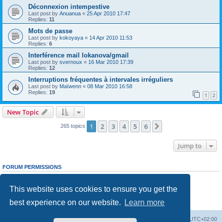
Déconnexion intempestive
Last post by
Anuanua
«
25 Apr 2010 17:47
Replies:
11
Mots de passe
Last post by
kokoyaya
«
14 Apr 2010 11:53
Replies:
6
Interférence mail lokanova/gmail
Last post by
svernoux
«
16 Mar 2010 17:39
Replies:
12
Interruptions fréquentes à intervales irréguliers
Last post by
Maïwenn
«
08 Mar 2010 16:58
Replies:
19
1
2
New Topic
1
2
3
4
5
6
Next
265 topics
Jump to
FORUM PERMISSIONS
You
cannot
post new topics in this forum
You
cannot
reply to topics in this forum
This website uses cookies to ensure you get the
You
cannot
edit your posts in this forum
You
cannot
delete your posts in this forum
best experience on our website.
Learn more
You
cannot
post attachments in this forum
Board index
Delete cookies
All times are
UTC+02:00