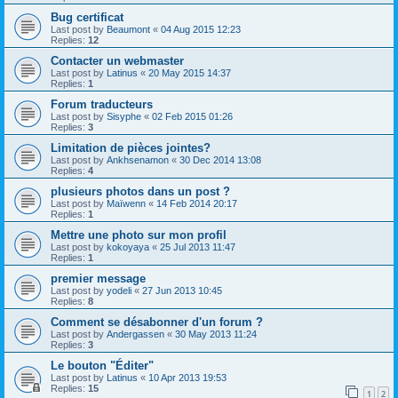
Bug certificat
Last post by
Beaumont
«
04 Aug 2015 12:23
Replies:
12
Contacter un webmaster
Last post by
Latinus
«
20 May 2015 14:37
Replies:
1
Forum traducteurs
Last post by
Sisyphe
«
02 Feb 2015 01:26
Replies:
3
Limitation de pièces jointes?
Last post by
Ankhsenamon
«
30 Dec 2014 13:08
Replies:
4
plusieurs photos dans un post ?
Last post by
Maïwenn
«
14 Feb 2014 20:17
Replies:
1
Mettre une photo sur mon profil
Last post by
kokoyaya
«
25 Jul 2013 11:47
Replies:
1
premier message
Last post by
yodeli
«
27 Jun 2013 10:45
Replies:
8
Comment se désabonner d'un forum ?
Last post by
Andergassen
«
30 May 2013 11:24
Replies:
3
Le bouton "Éditer"
Last post by
Latinus
«
10 Apr 2013 19:53
Replies:
15
1
2