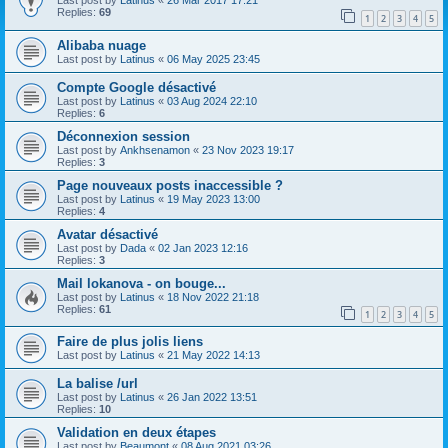
Last post by
Latinus
«
26 Mar 2017 17:21
Replies:
69
1
2
3
4
5
Alibaba nuage
Last post by
Latinus
«
06 May 2025 23:45
Compte Google désactivé
Last post by
Latinus
«
03 Aug 2024 22:10
Replies:
6
Déconnexion session
Last post by
Ankhsenamon
«
23 Nov 2023 19:17
Replies:
3
Page nouveaux posts inaccessible ?
Last post by
Latinus
«
19 May 2023 13:00
Replies:
4
Avatar désactivé
Last post by
Dada
«
02 Jan 2023 12:16
Replies:
3
Mail lokanova - on bouge...
Last post by
Latinus
«
18 Nov 2022 21:18
Replies:
61
1
2
3
4
5
Faire de plus jolis liens
Last post by
Latinus
«
21 May 2022 14:13
La balise /url
Last post by
Latinus
«
26 Jan 2022 13:51
Replies:
10
Validation en deux étapes
Last post by
Beaumont
«
08 Aug 2021 03:26