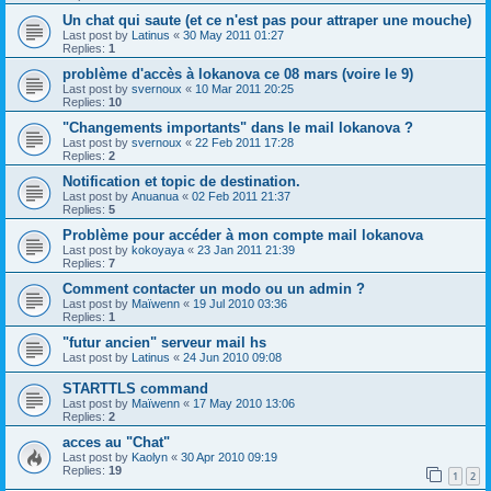
Un chat qui saute (et ce n'est pas pour attraper une mouche)
Last post by
Latinus
«
30 May 2011 01:27
Replies:
1
problème d'accès à lokanova ce 08 mars (voire le 9)
Last post by
svernoux
«
10 Mar 2011 20:25
Replies:
10
"Changements importants" dans le mail lokanova ?
Last post by
svernoux
«
22 Feb 2011 17:28
Replies:
2
Notification et topic de destination.
Last post by
Anuanua
«
02 Feb 2011 21:37
Replies:
5
Problème pour accéder à mon compte mail lokanova
Last post by
kokoyaya
«
23 Jan 2011 21:39
Replies:
7
Comment contacter un modo ou un admin ?
Last post by
Maïwenn
«
19 Jul 2010 03:36
Replies:
1
"futur ancien" serveur mail hs
Last post by
Latinus
«
24 Jun 2010 09:08
STARTTLS command
Last post by
Maïwenn
«
17 May 2010 13:06
Replies:
2
acces au "Chat"
Last post by
Kaolyn
«
30 Apr 2010 09:19
Replies:
19
1
2