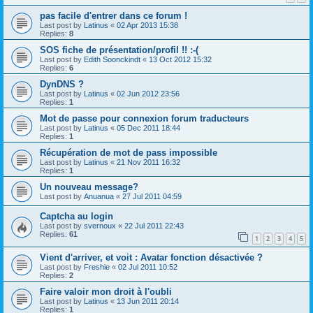
pas facile d'entrer dans ce forum !
Last post by
Latinus
«
02 Apr 2013 15:38
Replies:
8
SOS fiche de présentation/profil !! :-(
Last post by
Edith Soonckindt
«
13 Oct 2012 15:32
Replies:
6
DynDNS ?
Last post by
Latinus
«
02 Jun 2012 23:56
Replies:
1
Mot de passe pour connexion forum traducteurs
Last post by
Latinus
«
05 Dec 2011 18:44
Replies:
1
Récupération de mot de pass impossible
Last post by
Latinus
«
21 Nov 2011 16:32
Replies:
1
Un nouveau message?
Last post by
Anuanua
«
27 Jul 2011 04:59
Captcha au login
Last post by
svernoux
«
22 Jul 2011 22:43
Replies:
61
1
2
3
4
5
Vient d'arriver, et voit : Avatar fonction désactivée ?
Last post by
Freshie
«
02 Jul 2011 10:52
Replies:
2
Faire valoir mon droit à l'oubli
Last post by
Latinus
«
13 Jun 2011 20:14
Replies:
1