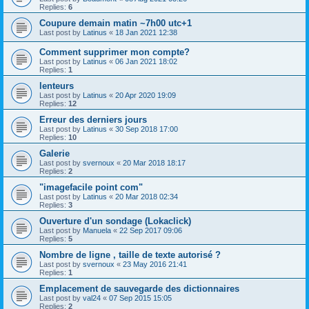
Replies:
6
Coupure demain matin ~7h00 utc+1
Last post by
Latinus
«
18 Jan 2021 12:38
Comment supprimer mon compte?
Last post by
Latinus
«
06 Jan 2021 18:02
Replies:
1
lenteurs
Last post by
Latinus
«
20 Apr 2020 19:09
Replies:
12
Erreur des derniers jours
Last post by
Latinus
«
30 Sep 2018 17:00
Replies:
10
Galerie
Last post by
svernoux
«
20 Mar 2018 18:17
Replies:
2
"imagefacile point com"
Last post by
Latinus
«
20 Mar 2018 02:34
Replies:
3
Ouverture d'un sondage (Lokaclick)
Last post by
Manuela
«
22 Sep 2017 09:06
Replies:
5
Nombre de ligne , taille de texte autorisé ?
Last post by
svernoux
«
23 May 2016 21:41
Replies:
1
Emplacement de sauvegarde des dictionnaires
Last post by
val24
«
07 Sep 2015 15:05
Replies:
2