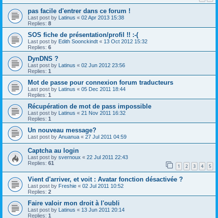
pas facile d'entrer dans ce forum !
Last post by
Latinus
«
02 Apr 2013 15:38
Replies:
8
SOS fiche de présentation/profil !! :-(
Last post by
Edith Soonckindt
«
13 Oct 2012 15:32
Replies:
6
DynDNS ?
Last post by
Latinus
«
02 Jun 2012 23:56
Replies:
1
Mot de passe pour connexion forum traducteurs
Last post by
Latinus
«
05 Dec 2011 18:44
Replies:
1
Récupération de mot de pass impossible
Last post by
Latinus
«
21 Nov 2011 16:32
Replies:
1
Un nouveau message?
Last post by
Anuanua
«
27 Jul 2011 04:59
Captcha au login
Last post by
svernoux
«
22 Jul 2011 22:43
Replies:
61
1
2
3
4
5
Vient d'arriver, et voit : Avatar fonction désactivée ?
Last post by
Freshie
«
02 Jul 2011 10:52
Replies:
2
Faire valoir mon droit à l'oubli
Last post by
Latinus
«
13 Jun 2011 20:14
Replies:
1