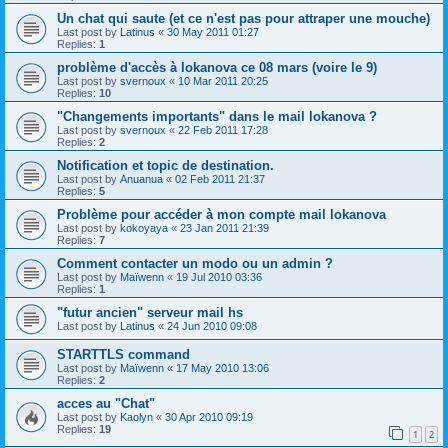
Un chat qui saute (et ce n'est pas pour attraper une mouche)
Last post by
Latinus
«
30 May 2011 01:27
Replies:
1
problème d'accès à lokanova ce 08 mars (voire le 9)
Last post by
svernoux
«
10 Mar 2011 20:25
Replies:
10
"Changements importants" dans le mail lokanova ?
Last post by
svernoux
«
22 Feb 2011 17:28
Replies:
2
Notification et topic de destination.
Last post by
Anuanua
«
02 Feb 2011 21:37
Replies:
5
Problème pour accéder à mon compte mail lokanova
Last post by
kokoyaya
«
23 Jan 2011 21:39
Replies:
7
Comment contacter un modo ou un admin ?
Last post by
Maïwenn
«
19 Jul 2010 03:36
Replies:
1
"futur ancien" serveur mail hs
Last post by
Latinus
«
24 Jun 2010 09:08
STARTTLS command
Last post by
Maïwenn
«
17 May 2010 13:06
Replies:
2
acces au "Chat"
Last post by
Kaolyn
«
30 Apr 2010 09:19
Replies:
19
1
2