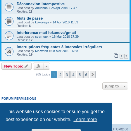
Déconnexion intempestive
Last post by
Anuanua
«
25 Apr 2010 17:47
Replies:
11
Mots de passe
Last post by
kokoyaya
«
14 Apr 2010 11:53
Replies:
6
Interférence mail lokanova/gmail
Last post by
svernoux
«
16 Mar 2010 17:39
Replies:
12
Interruptions fréquentes à intervales irréguliers
Last post by
Maïwenn
«
08 Mar 2010 16:58
Replies:
19
1
2
New Topic
1
2
3
4
5
6
Next
265 topics
Jump to
FORUM PERMISSIONS
You
cannot
post new topics in this forum
You
cannot
reply to topics in this forum
This website uses cookies to ensure you get the
You
cannot
edit your posts in this forum
You
cannot
delete your posts in this forum
best experience on our website.
Learn more
You
cannot
post attachments in this forum
Board index
Delete cookies
All times are
UTC+02:00