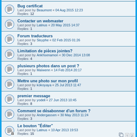
Bug certificat
Last post by
Beaumont
«
04 Aug 2015 12:23
Replies:
12
Contacter un webmaster
Last post by
Latinus
«
20 May 2015 14:37
Replies:
1
Forum traducteurs
Last post by
Sisyphe
«
02 Feb 2015 01:26
Replies:
3
Limitation de pièces jointes?
Last post by
Ankhsenamon
«
30 Dec 2014 13:08
Replies:
4
plusieurs photos dans un post ?
Last post by
Maïwenn
«
14 Feb 2014 20:17
Replies:
1
Mettre une photo sur mon profil
Last post by
kokoyaya
«
25 Jul 2013 11:47
Replies:
1
premier message
Last post by
yodeli
«
27 Jun 2013 10:45
Replies:
8
Comment se désabonner d'un forum ?
Last post by
Andergassen
«
30 May 2013 11:24
Replies:
3
Le bouton "Éditer"
Last post by
Latinus
«
10 Apr 2013 19:53
Replies:
15
1
2