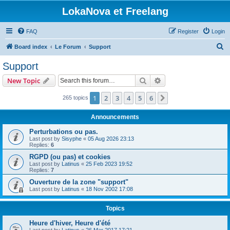
LokaNova et Freelang
FAQ
Register
Login
S
Board index
Le Forum
Support
e
Support
a
Search
Advanced search
New Topic
r
c
1
2
3
4
5
6
Next
265 topics
h
Announcements
Perturbations ou pas.
Last post by
Sisyphe
«
05 Aug 2026 23:13
Replies:
6
RGPD (ou pas) et cookies
Last post by
Latinus
«
25 Feb 2023 19:52
Replies:
7
Ouverture de la zone "support"
Last post by
Latinus
«
18 Nov 2002 17:08
Topics
Heure d'hiver, Heure d'été