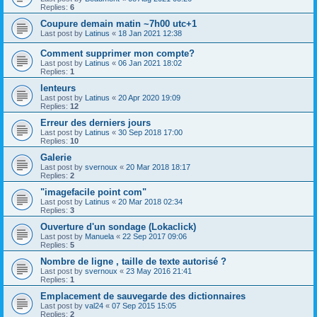
Replies:
6
Coupure demain matin ~7h00 utc+1
Last post by
Latinus
«
18 Jan 2021 12:38
Comment supprimer mon compte?
Last post by
Latinus
«
06 Jan 2021 18:02
Replies:
1
lenteurs
Last post by
Latinus
«
20 Apr 2020 19:09
Replies:
12
Erreur des derniers jours
Last post by
Latinus
«
30 Sep 2018 17:00
Replies:
10
Galerie
Last post by
svernoux
«
20 Mar 2018 18:17
Replies:
2
"imagefacile point com"
Last post by
Latinus
«
20 Mar 2018 02:34
Replies:
3
Ouverture d'un sondage (Lokaclick)
Last post by
Manuela
«
22 Sep 2017 09:06
Replies:
5
Nombre de ligne , taille de texte autorisé ?
Last post by
svernoux
«
23 May 2016 21:41
Replies:
1
Emplacement de sauvegarde des dictionnaires
Last post by
val24
«
07 Sep 2015 15:05
Replies:
2