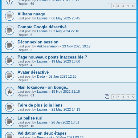
Last post by
Latinus
«
26 Mar 2017 17:21
Replies:
69
1
2
3
4
5
Alibaba nuage
Last post by
Latinus
«
06 May 2025 23:45
Compte Google désactivé
Last post by
Latinus
«
03 Aug 2024 22:10
Replies:
6
Déconnexion session
Last post by
Ankhsenamon
«
23 Nov 2023 19:17
Replies:
3
Page nouveaux posts inaccessible ?
Last post by
Latinus
«
19 May 2023 13:00
Replies:
4
Avatar désactivé
Last post by
Dada
«
02 Jan 2023 12:16
Replies:
3
Mail lokanova - on bouge...
Last post by
Latinus
«
18 Nov 2022 21:18
Replies:
61
1
2
3
4
5
Faire de plus jolis liens
Last post by
Latinus
«
21 May 2022 14:13
La balise /url
Last post by
Latinus
«
26 Jan 2022 13:51
Replies:
10
Validation en deux étapes
Last post by
Beaumont
«
08 Aug 2021 03:26