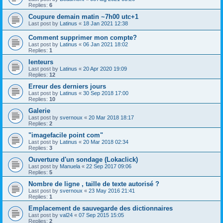
Replies:
6
Coupure demain matin ~7h00 utc+1
Last post by
Latinus
«
18 Jan 2021 12:38
Comment supprimer mon compte?
Last post by
Latinus
«
06 Jan 2021 18:02
Replies:
1
lenteurs
Last post by
Latinus
«
20 Apr 2020 19:09
Replies:
12
Erreur des derniers jours
Last post by
Latinus
«
30 Sep 2018 17:00
Replies:
10
Galerie
Last post by
svernoux
«
20 Mar 2018 18:17
Replies:
2
"imagefacile point com"
Last post by
Latinus
«
20 Mar 2018 02:34
Replies:
3
Ouverture d'un sondage (Lokaclick)
Last post by
Manuela
«
22 Sep 2017 09:06
Replies:
5
Nombre de ligne , taille de texte autorisé ?
Last post by
svernoux
«
23 May 2016 21:41
Replies:
1
Emplacement de sauvegarde des dictionnaires
Last post by
val24
«
07 Sep 2015 15:05
Replies:
2