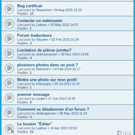
Bug certificat
Last post by
Beaumont
«
04 Aug 2015 12:23
Replies:
12
Contacter un webmaster
Last post by
Latinus
«
20 May 2015 14:37
Replies:
1
Forum traducteurs
Last post by
Sisyphe
«
02 Feb 2015 01:26
Replies:
3
Limitation de pièces jointes?
Last post by
Ankhsenamon
«
30 Dec 2014 13:08
Replies:
4
plusieurs photos dans un post ?
Last post by
Maïwenn
«
14 Feb 2014 20:17
Replies:
1
Mettre une photo sur mon profil
Last post by
kokoyaya
«
25 Jul 2013 11:47
Replies:
1
premier message
Last post by
yodeli
«
27 Jun 2013 10:45
Replies:
8
Comment se désabonner d'un forum ?
Last post by
Andergassen
«
30 May 2013 11:24
Replies:
3
Le bouton "Éditer"
Last post by
Latinus
«
10 Apr 2013 19:53
Replies:
15
1
2