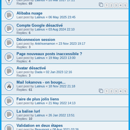
Last post by
Latinus
«
26 Mar 2017 17:21
Replies:
69
1
2
3
4
5
Alibaba nuage
Last post by
Latinus
«
06 May 2025 23:45
Compte Google désactivé
Last post by
Latinus
«
03 Aug 2024 22:10
Replies:
6
Déconnexion session
Last post by
Ankhsenamon
«
23 Nov 2023 19:17
Replies:
3
Page nouveaux posts inaccessible ?
Last post by
Latinus
«
19 May 2023 13:00
Replies:
4
Avatar désactivé
Last post by
Dada
«
02 Jan 2023 12:16
Replies:
3
Mail lokanova - on bouge...
Last post by
Latinus
«
18 Nov 2022 21:18
Replies:
61
1
2
3
4
5
Faire de plus jolis liens
Last post by
Latinus
«
21 May 2022 14:13
La balise /url
Last post by
Latinus
«
26 Jan 2022 13:51
Replies:
10
Validation en deux étapes
Last post by
Beaumont
«
08 Aug 2021 03:26