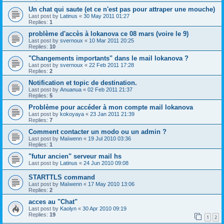
Un chat qui saute (et ce n'est pas pour attraper une mouche)
Last post by
Latinus
«
30 May 2011 01:27
Replies:
1
problème d'accès à lokanova ce 08 mars (voire le 9)
Last post by
svernoux
«
10 Mar 2011 20:25
Replies:
10
"Changements importants" dans le mail lokanova ?
Last post by
svernoux
«
22 Feb 2011 17:28
Replies:
2
Notification et topic de destination.
Last post by
Anuanua
«
02 Feb 2011 21:37
Replies:
5
Problème pour accéder à mon compte mail lokanova
Last post by
kokoyaya
«
23 Jan 2011 21:39
Replies:
7
Comment contacter un modo ou un admin ?
Last post by
Maïwenn
«
19 Jul 2010 03:36
Replies:
1
"futur ancien" serveur mail hs
Last post by
Latinus
«
24 Jun 2010 09:08
STARTTLS command
Last post by
Maïwenn
«
17 May 2010 13:06
Replies:
2
acces au "Chat"
Last post by
Kaolyn
«
30 Apr 2010 09:19
Replies:
19
1
2