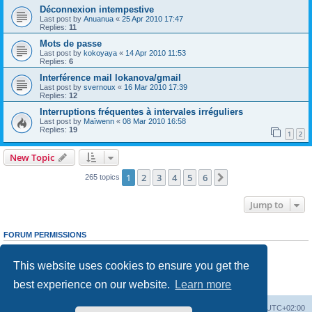
Déconnexion intempestive
Last post by
Anuanua
«
25 Apr 2010 17:47
Replies:
11
Mots de passe
Last post by
kokoyaya
«
14 Apr 2010 11:53
Replies:
6
Interférence mail lokanova/gmail
Last post by
svernoux
«
16 Mar 2010 17:39
Replies:
12
Interruptions fréquentes à intervales irréguliers
Last post by
Maïwenn
«
08 Mar 2010 16:58
Replies:
19
1
2
New Topic
1
2
3
4
5
6
Next
265 topics
Jump to
FORUM PERMISSIONS
You
cannot
post new topics in this forum
You
cannot
reply to topics in this forum
This website uses cookies to ensure you get the
You
cannot
edit your posts in this forum
You
cannot
delete your posts in this forum
best experience on our website.
Learn more
You
cannot
post attachments in this forum
Board index
Delete cookies
All times are
UTC+02:00