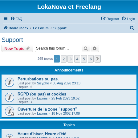
LokaNova et Freelang
FAQ
Register
Login
S
Board index
Le Forum
Support
e
Support
a
Search
Advanced search
New Topic
r
c
1
2
3
4
5
6
Next
265 topics
h
Announcements
Perturbations ou pas.
Last post by
Sisyphe
«
05 Aug 2026 23:13
Replies:
6
RGPD (ou pas) et cookies
Last post by
Latinus
«
25 Feb 2023 19:52
Replies:
7
Ouverture de la zone "support"
Last post by
Latinus
«
18 Nov 2002 17:08
Topics
Heure d'hiver, Heure d'été