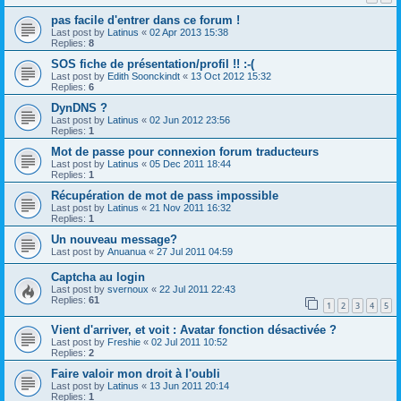
pas facile d'entrer dans ce forum !
Last post by
Latinus
«
02 Apr 2013 15:38
Replies:
8
SOS fiche de présentation/profil !! :-(
Last post by
Edith Soonckindt
«
13 Oct 2012 15:32
Replies:
6
DynDNS ?
Last post by
Latinus
«
02 Jun 2012 23:56
Replies:
1
Mot de passe pour connexion forum traducteurs
Last post by
Latinus
«
05 Dec 2011 18:44
Replies:
1
Récupération de mot de pass impossible
Last post by
Latinus
«
21 Nov 2011 16:32
Replies:
1
Un nouveau message?
Last post by
Anuanua
«
27 Jul 2011 04:59
Captcha au login
Last post by
svernoux
«
22 Jul 2011 22:43
Replies:
61
1
2
3
4
5
Vient d'arriver, et voit : Avatar fonction désactivée ?
Last post by
Freshie
«
02 Jul 2011 10:52
Replies:
2
Faire valoir mon droit à l'oubli
Last post by
Latinus
«
13 Jun 2011 20:14
Replies:
1