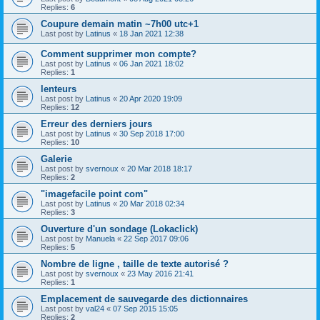
Replies:
6
Coupure demain matin ~7h00 utc+1
Last post by
Latinus
«
18 Jan 2021 12:38
Comment supprimer mon compte?
Last post by
Latinus
«
06 Jan 2021 18:02
Replies:
1
lenteurs
Last post by
Latinus
«
20 Apr 2020 19:09
Replies:
12
Erreur des derniers jours
Last post by
Latinus
«
30 Sep 2018 17:00
Replies:
10
Galerie
Last post by
svernoux
«
20 Mar 2018 18:17
Replies:
2
"imagefacile point com"
Last post by
Latinus
«
20 Mar 2018 02:34
Replies:
3
Ouverture d'un sondage (Lokaclick)
Last post by
Manuela
«
22 Sep 2017 09:06
Replies:
5
Nombre de ligne , taille de texte autorisé ?
Last post by
svernoux
«
23 May 2016 21:41
Replies:
1
Emplacement de sauvegarde des dictionnaires
Last post by
val24
«
07 Sep 2015 15:05
Replies:
2