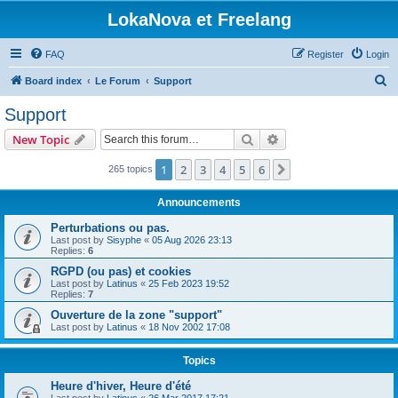
LokaNova et Freelang
FAQ
Register
Login
S
Board index
Le Forum
Support
e
Support
a
Search
Advanced search
New Topic
r
c
1
2
3
4
5
6
Next
265 topics
h
Announcements
Perturbations ou pas.
Last post by
Sisyphe
«
05 Aug 2026 23:13
Replies:
6
RGPD (ou pas) et cookies
Last post by
Latinus
«
25 Feb 2023 19:52
Replies:
7
Ouverture de la zone "support"
Last post by
Latinus
«
18 Nov 2002 17:08
Topics
Heure d'hiver, Heure d'été