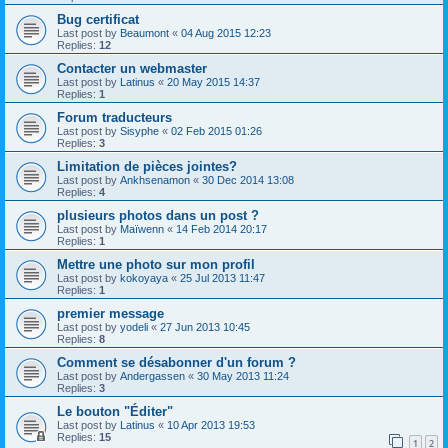
Bug certificat
Last post by
Beaumont
«
04 Aug 2015 12:23
Replies:
12
Contacter un webmaster
Last post by
Latinus
«
20 May 2015 14:37
Replies:
1
Forum traducteurs
Last post by
Sisyphe
«
02 Feb 2015 01:26
Replies:
3
Limitation de pièces jointes?
Last post by
Ankhsenamon
«
30 Dec 2014 13:08
Replies:
4
plusieurs photos dans un post ?
Last post by
Maïwenn
«
14 Feb 2014 20:17
Replies:
1
Mettre une photo sur mon profil
Last post by
kokoyaya
«
25 Jul 2013 11:47
Replies:
1
premier message
Last post by
yodeli
«
27 Jun 2013 10:45
Replies:
8
Comment se désabonner d'un forum ?
Last post by
Andergassen
«
30 May 2013 11:24
Replies:
3
Le bouton "Éditer"
Last post by
Latinus
«
10 Apr 2013 19:53
Replies:
15
1
2