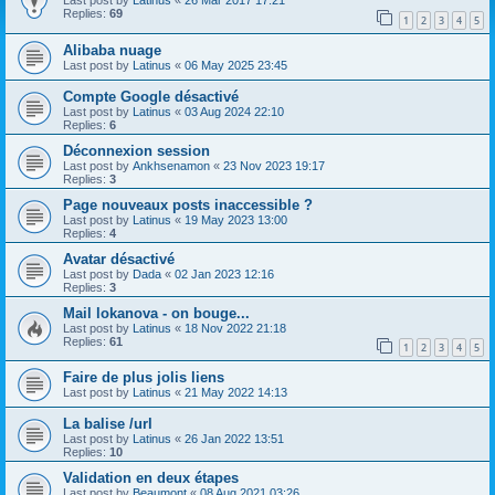
Last post by
Latinus
«
26 Mar 2017 17:21
Replies:
69
1
2
3
4
5
Alibaba nuage
Last post by
Latinus
«
06 May 2025 23:45
Compte Google désactivé
Last post by
Latinus
«
03 Aug 2024 22:10
Replies:
6
Déconnexion session
Last post by
Ankhsenamon
«
23 Nov 2023 19:17
Replies:
3
Page nouveaux posts inaccessible ?
Last post by
Latinus
«
19 May 2023 13:00
Replies:
4
Avatar désactivé
Last post by
Dada
«
02 Jan 2023 12:16
Replies:
3
Mail lokanova - on bouge...
Last post by
Latinus
«
18 Nov 2022 21:18
Replies:
61
1
2
3
4
5
Faire de plus jolis liens
Last post by
Latinus
«
21 May 2022 14:13
La balise /url
Last post by
Latinus
«
26 Jan 2022 13:51
Replies:
10
Validation en deux étapes
Last post by
Beaumont
«
08 Aug 2021 03:26