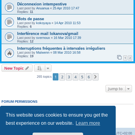
Déconnexion intempestive
Last post by
Anuanua
«
25 Apr 2010 17:47
Replies:
11
Mots de passe
Last post by
kokoyaya
«
14 Apr 2010 11:53
Replies:
6
Interférence mail lokanova/gmail
Last post by
svernoux
«
16 Mar 2010 17:39
Replies:
12
Interruptions fréquentes à intervales irréguliers
Last post by
Maïwenn
«
08 Mar 2010 16:58
Replies:
19
1
2
New Topic
1
2
3
4
5
6
Next
265 topics
Jump to
FORUM PERMISSIONS
You
cannot
post new topics in this forum
You
cannot
reply to topics in this forum
This website uses cookies to ensure you get the
You
cannot
edit your posts in this forum
You
cannot
delete your posts in this forum
best experience on our website.
Learn more
You
cannot
post attachments in this forum
Board index
Delete cookies
All times are
UTC+02:00