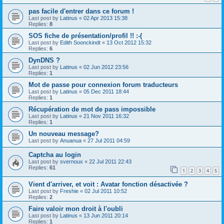
pas facile d'entrer dans ce forum !
Last post by
Latinus
«
02 Apr 2013 15:38
Replies:
8
SOS fiche de présentation/profil !! :-(
Last post by
Edith Soonckindt
«
13 Oct 2012 15:32
Replies:
6
DynDNS ?
Last post by
Latinus
«
02 Jun 2012 23:56
Replies:
1
Mot de passe pour connexion forum traducteurs
Last post by
Latinus
«
05 Dec 2011 18:44
Replies:
1
Récupération de mot de pass impossible
Last post by
Latinus
«
21 Nov 2011 16:32
Replies:
1
Un nouveau message?
Last post by
Anuanua
«
27 Jul 2011 04:59
Captcha au login
Last post by
svernoux
«
22 Jul 2011 22:43
Replies:
61
1
2
3
4
5
Vient d'arriver, et voit : Avatar fonction désactivée ?
Last post by
Freshie
«
02 Jul 2011 10:52
Replies:
2
Faire valoir mon droit à l'oubli
Last post by
Latinus
«
13 Jun 2011 20:14
Replies:
1