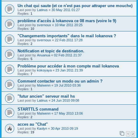
Un chat qui saute (et ce n'est pas pour attraper une mouche)
Last post by
Latinus
«
30 May 2011 01:27
Replies:
1
problème d'accès à lokanova ce 08 mars (voire le 9)
Last post by
svernoux
«
10 Mar 2011 20:25
Replies:
10
"Changements importants" dans le mail lokanova ?
Last post by
svernoux
«
22 Feb 2011 17:28
Replies:
2
Notification et topic de destination.
Last post by
Anuanua
«
02 Feb 2011 21:37
Replies:
5
Problème pour accéder à mon compte mail lokanova
Last post by
kokoyaya
«
23 Jan 2011 21:39
Replies:
7
Comment contacter un modo ou un admin ?
Last post by
Maïwenn
«
19 Jul 2010 03:36
Replies:
1
"futur ancien" serveur mail hs
Last post by
Latinus
«
24 Jun 2010 09:08
STARTTLS command
Last post by
Maïwenn
«
17 May 2010 13:06
Replies:
2
acces au "Chat"
Last post by
Kaolyn
«
30 Apr 2010 09:19
Replies:
19
1
2