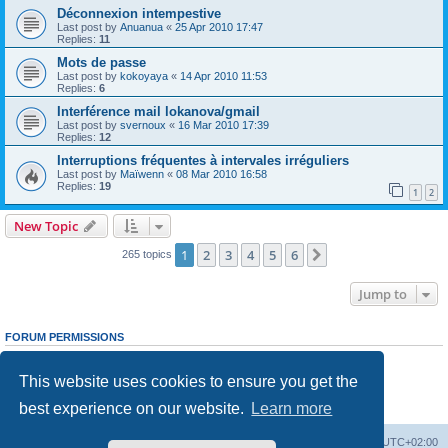
Déconnexion intempestive
Last post by
Anuanua
«
25 Apr 2010 17:47
Replies:
11
Mots de passe
Last post by
kokoyaya
«
14 Apr 2010 11:53
Replies:
6
Interférence mail lokanova/gmail
Last post by
svernoux
«
16 Mar 2010 17:39
Replies:
12
Interruptions fréquentes à intervales irréguliers
Last post by
Maïwenn
«
08 Mar 2010 16:58
Replies:
19
1
2
New Topic
1
2
3
4
5
6
Next
265 topics
Jump to
FORUM PERMISSIONS
You
cannot
post new topics in this forum
You
cannot
reply to topics in this forum
This website uses cookies to ensure you get the
You
cannot
edit your posts in this forum
You
cannot
delete your posts in this forum
best experience on our website.
Learn more
You
cannot
post attachments in this forum
Board index
Delete cookies
All times are
UTC+02:00