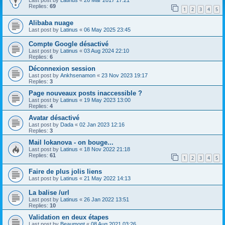
Last post by
Latinus
«
26 Mar 2017 17:21
Replies:
69
1
2
3
4
5
Alibaba nuage
Last post by
Latinus
«
06 May 2025 23:45
Compte Google désactivé
Last post by
Latinus
«
03 Aug 2024 22:10
Replies:
6
Déconnexion session
Last post by
Ankhsenamon
«
23 Nov 2023 19:17
Replies:
3
Page nouveaux posts inaccessible ?
Last post by
Latinus
«
19 May 2023 13:00
Replies:
4
Avatar désactivé
Last post by
Dada
«
02 Jan 2023 12:16
Replies:
3
Mail lokanova - on bouge...
Last post by
Latinus
«
18 Nov 2022 21:18
Replies:
61
1
2
3
4
5
Faire de plus jolis liens
Last post by
Latinus
«
21 May 2022 14:13
La balise /url
Last post by
Latinus
«
26 Jan 2022 13:51
Replies:
10
Validation en deux étapes
Last post by
Beaumont
«
08 Aug 2021 03:26