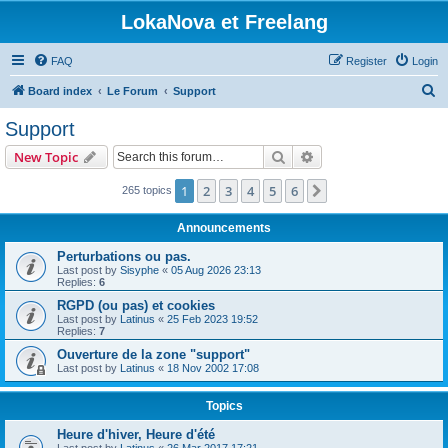
LokaNova et Freelang
FAQ
Register
Login
S
Board index
Le Forum
Support
e
Support
a
Search
Advanced search
New Topic
r
c
1
2
3
4
5
6
Next
265 topics
h
Announcements
Perturbations ou pas.
Last post by
Sisyphe
«
05 Aug 2026 23:13
Replies:
6
RGPD (ou pas) et cookies
Last post by
Latinus
«
25 Feb 2023 19:52
Replies:
7
Ouverture de la zone "support"
Last post by
Latinus
«
18 Nov 2002 17:08
Topics
Heure d'hiver, Heure d'été