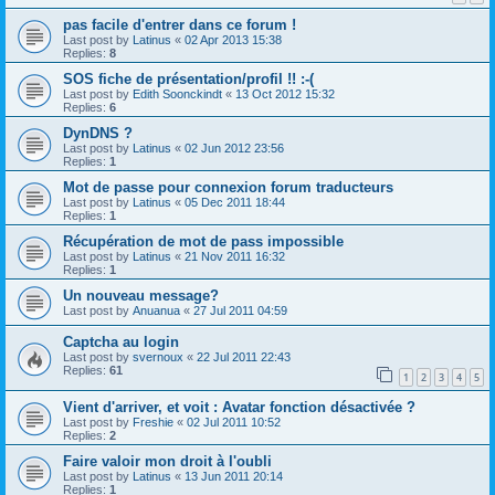
pas facile d'entrer dans ce forum !
Last post by
Latinus
«
02 Apr 2013 15:38
Replies:
8
SOS fiche de présentation/profil !! :-(
Last post by
Edith Soonckindt
«
13 Oct 2012 15:32
Replies:
6
DynDNS ?
Last post by
Latinus
«
02 Jun 2012 23:56
Replies:
1
Mot de passe pour connexion forum traducteurs
Last post by
Latinus
«
05 Dec 2011 18:44
Replies:
1
Récupération de mot de pass impossible
Last post by
Latinus
«
21 Nov 2011 16:32
Replies:
1
Un nouveau message?
Last post by
Anuanua
«
27 Jul 2011 04:59
Captcha au login
Last post by
svernoux
«
22 Jul 2011 22:43
Replies:
61
1
2
3
4
5
Vient d'arriver, et voit : Avatar fonction désactivée ?
Last post by
Freshie
«
02 Jul 2011 10:52
Replies:
2
Faire valoir mon droit à l'oubli
Last post by
Latinus
«
13 Jun 2011 20:14
Replies:
1