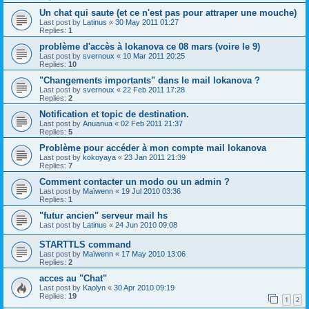
Un chat qui saute (et ce n'est pas pour attraper une mouche)
Last post by
Latinus
«
30 May 2011 01:27
Replies:
1
problème d'accès à lokanova ce 08 mars (voire le 9)
Last post by
svernoux
«
10 Mar 2011 20:25
Replies:
10
"Changements importants" dans le mail lokanova ?
Last post by
svernoux
«
22 Feb 2011 17:28
Replies:
2
Notification et topic de destination.
Last post by
Anuanua
«
02 Feb 2011 21:37
Replies:
5
Problème pour accéder à mon compte mail lokanova
Last post by
kokoyaya
«
23 Jan 2011 21:39
Replies:
7
Comment contacter un modo ou un admin ?
Last post by
Maïwenn
«
19 Jul 2010 03:36
Replies:
1
"futur ancien" serveur mail hs
Last post by
Latinus
«
24 Jun 2010 09:08
STARTTLS command
Last post by
Maïwenn
«
17 May 2010 13:06
Replies:
2
acces au "Chat"
Last post by
Kaolyn
«
30 Apr 2010 09:19
Replies:
19
1
2