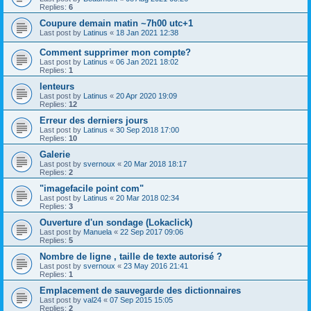
Replies:
6
Coupure demain matin ~7h00 utc+1
Last post by
Latinus
«
18 Jan 2021 12:38
Comment supprimer mon compte?
Last post by
Latinus
«
06 Jan 2021 18:02
Replies:
1
lenteurs
Last post by
Latinus
«
20 Apr 2020 19:09
Replies:
12
Erreur des derniers jours
Last post by
Latinus
«
30 Sep 2018 17:00
Replies:
10
Galerie
Last post by
svernoux
«
20 Mar 2018 18:17
Replies:
2
"imagefacile point com"
Last post by
Latinus
«
20 Mar 2018 02:34
Replies:
3
Ouverture d'un sondage (Lokaclick)
Last post by
Manuela
«
22 Sep 2017 09:06
Replies:
5
Nombre de ligne , taille de texte autorisé ?
Last post by
svernoux
«
23 May 2016 21:41
Replies:
1
Emplacement de sauvegarde des dictionnaires
Last post by
val24
«
07 Sep 2015 15:05
Replies:
2