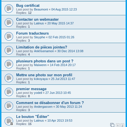
Bug certificat
Last post by
Beaumont
«
04 Aug 2015 12:23
Replies:
12
Contacter un webmaster
Last post by
Latinus
«
20 May 2015 14:37
Replies:
1
Forum traducteurs
Last post by
Sisyphe
«
02 Feb 2015 01:26
Replies:
3
Limitation de pièces jointes?
Last post by
Ankhsenamon
«
30 Dec 2014 13:08
Replies:
4
plusieurs photos dans un post ?
Last post by
Maïwenn
«
14 Feb 2014 20:17
Replies:
1
Mettre une photo sur mon profil
Last post by
kokoyaya
«
25 Jul 2013 11:47
Replies:
1
premier message
Last post by
yodeli
«
27 Jun 2013 10:45
Replies:
8
Comment se désabonner d'un forum ?
Last post by
Andergassen
«
30 May 2013 11:24
Replies:
3
Le bouton "Éditer"
Last post by
Latinus
«
10 Apr 2013 19:53
Replies:
15
1
2