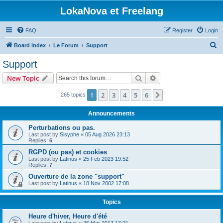
LokaNova et Freelang
FAQ
Register
Login
S
Board index
Le Forum
Support
e
Support
a
Search
Advanced search
New Topic
r
c
1
2
3
4
5
6
Next
265 topics
h
Announcements
Perturbations ou pas.
Last post by
Sisyphe
«
05 Aug 2026 23:13
Replies:
6
RGPD (ou pas) et cookies
Last post by
Latinus
«
25 Feb 2023 19:52
Replies:
7
Ouverture de la zone "support"
Last post by
Latinus
«
18 Nov 2002 17:08
Topics
Heure d'hiver, Heure d'été