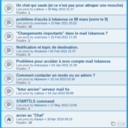
Un chat qui saute (et ce n'est pas pour attraper une mouche)
Last post by
Latinus
«
30 May 2011 01:27
Replies:
1
problème d'accès à lokanova ce 08 mars (voire le 9)
Last post by
svernoux
«
10 Mar 2011 20:25
Replies:
10
"Changements importants" dans le mail lokanova ?
Last post by
svernoux
«
22 Feb 2011 17:28
Replies:
2
Notification et topic de destination.
Last post by
Anuanua
«
02 Feb 2011 21:37
Replies:
5
Problème pour accéder à mon compte mail lokanova
Last post by
kokoyaya
«
23 Jan 2011 21:39
Replies:
7
Comment contacter un modo ou un admin ?
Last post by
Maïwenn
«
19 Jul 2010 03:36
Replies:
1
"futur ancien" serveur mail hs
Last post by
Latinus
«
24 Jun 2010 09:08
STARTTLS command
Last post by
Maïwenn
«
17 May 2010 13:06
Replies:
2
acces au "Chat"
Last post by
Kaolyn
«
30 Apr 2010 09:19
Replies:
19
1
2