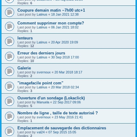
Replies:
6
Coupure demain matin ~7h00 utc+1
Last post by
Latinus
«
18 Jan 2021 12:38
Comment supprimer mon compte?
Last post by
Latinus
«
06 Jan 2021 18:02
Replies:
1
lenteurs
Last post by
Latinus
«
20 Apr 2020 19:09
Replies:
12
Erreur des derniers jours
Last post by
Latinus
«
30 Sep 2018 17:00
Replies:
10
Galerie
Last post by
svernoux
«
20 Mar 2018 18:17
Replies:
2
"imagefacile point com"
Last post by
Latinus
«
20 Mar 2018 02:34
Replies:
3
Ouverture d'un sondage (Lokaclick)
Last post by
Manuela
«
22 Sep 2017 09:06
Replies:
5
Nombre de ligne , taille de texte autorisé ?
Last post by
svernoux
«
23 May 2016 21:41
Replies:
1
Emplacement de sauvegarde des dictionnaires
Last post by
val24
«
07 Sep 2015 15:05
Replies:
2