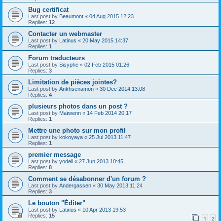
Bug certificat
Last post by
Beaumont
«
04 Aug 2015 12:23
Replies:
12
Contacter un webmaster
Last post by
Latinus
«
20 May 2015 14:37
Replies:
1
Forum traducteurs
Last post by
Sisyphe
«
02 Feb 2015 01:26
Replies:
3
Limitation de pièces jointes?
Last post by
Ankhsenamon
«
30 Dec 2014 13:08
Replies:
4
plusieurs photos dans un post ?
Last post by
Maïwenn
«
14 Feb 2014 20:17
Replies:
1
Mettre une photo sur mon profil
Last post by
kokoyaya
«
25 Jul 2013 11:47
Replies:
1
premier message
Last post by
yodeli
«
27 Jun 2013 10:45
Replies:
8
Comment se désabonner d'un forum ?
Last post by
Andergassen
«
30 May 2013 11:24
Replies:
3
Le bouton "Éditer"
Last post by
Latinus
«
10 Apr 2013 19:53
Replies:
15
1
2