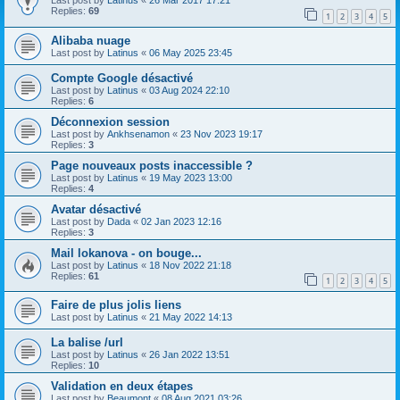
Last post by
Latinus
«
26 Mar 2017 17:21
Replies:
69
1
2
3
4
5
Alibaba nuage
Last post by
Latinus
«
06 May 2025 23:45
Compte Google désactivé
Last post by
Latinus
«
03 Aug 2024 22:10
Replies:
6
Déconnexion session
Last post by
Ankhsenamon
«
23 Nov 2023 19:17
Replies:
3
Page nouveaux posts inaccessible ?
Last post by
Latinus
«
19 May 2023 13:00
Replies:
4
Avatar désactivé
Last post by
Dada
«
02 Jan 2023 12:16
Replies:
3
Mail lokanova - on bouge...
Last post by
Latinus
«
18 Nov 2022 21:18
Replies:
61
1
2
3
4
5
Faire de plus jolis liens
Last post by
Latinus
«
21 May 2022 14:13
La balise /url
Last post by
Latinus
«
26 Jan 2022 13:51
Replies:
10
Validation en deux étapes
Last post by
Beaumont
«
08 Aug 2021 03:26