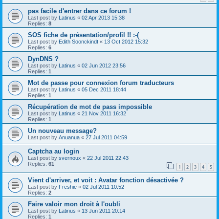
pas facile d'entrer dans ce forum !
Last post by
Latinus
«
02 Apr 2013 15:38
Replies:
8
SOS fiche de présentation/profil !! :-(
Last post by
Edith Soonckindt
«
13 Oct 2012 15:32
Replies:
6
DynDNS ?
Last post by
Latinus
«
02 Jun 2012 23:56
Replies:
1
Mot de passe pour connexion forum traducteurs
Last post by
Latinus
«
05 Dec 2011 18:44
Replies:
1
Récupération de mot de pass impossible
Last post by
Latinus
«
21 Nov 2011 16:32
Replies:
1
Un nouveau message?
Last post by
Anuanua
«
27 Jul 2011 04:59
Captcha au login
Last post by
svernoux
«
22 Jul 2011 22:43
Replies:
61
1
2
3
4
5
Vient d'arriver, et voit : Avatar fonction désactivée ?
Last post by
Freshie
«
02 Jul 2011 10:52
Replies:
2
Faire valoir mon droit à l'oubli
Last post by
Latinus
«
13 Jun 2011 20:14
Replies:
1