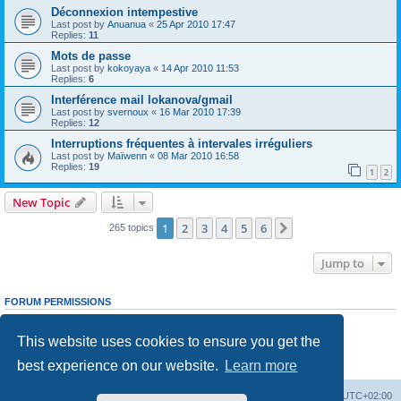
Déconnexion intempestive
Last post by
Anuanua
«
25 Apr 2010 17:47
Replies:
11
Mots de passe
Last post by
kokoyaya
«
14 Apr 2010 11:53
Replies:
6
Interférence mail lokanova/gmail
Last post by
svernoux
«
16 Mar 2010 17:39
Replies:
12
Interruptions fréquentes à intervales irréguliers
Last post by
Maïwenn
«
08 Mar 2010 16:58
Replies:
19
1
2
New Topic
1
2
3
4
5
6
Next
265 topics
Jump to
FORUM PERMISSIONS
You
cannot
post new topics in this forum
You
cannot
reply to topics in this forum
This website uses cookies to ensure you get the
You
cannot
edit your posts in this forum
You
cannot
delete your posts in this forum
best experience on our website.
Learn more
You
cannot
post attachments in this forum
Board index
Delete cookies
All times are
UTC+02:00