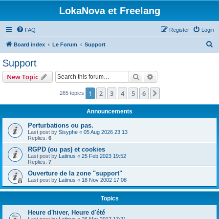
LokaNova et Freelang
FAQ
Register
Login
S
Board index
Le Forum
Support
e
Support
a
Search
Advanced search
New Topic
r
c
1
2
3
4
5
6
Next
265 topics
h
Announcements
Perturbations ou pas.
Last post by
Sisyphe
«
05 Aug 2026 23:13
Replies:
6
RGPD (ou pas) et cookies
Last post by
Latinus
«
25 Feb 2023 19:52
Replies:
7
Ouverture de la zone "support"
Last post by
Latinus
«
18 Nov 2002 17:08
Topics
Heure d'hiver, Heure d'été