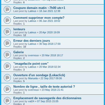
Replies:
6
Coupure demain matin ~7h00 utc+1
Last post by
Latinus
«
18 Jan 2021 12:38
Comment supprimer mon compte?
Last post by
Latinus
«
06 Jan 2021 18:02
Replies:
1
lenteurs
Last post by
Latinus
«
20 Apr 2020 19:09
Replies:
12
Erreur des derniers jours
Last post by
Latinus
«
30 Sep 2018 17:00
Replies:
10
Galerie
Last post by
svernoux
«
20 Mar 2018 18:17
Replies:
2
"imagefacile point com"
Last post by
Latinus
«
20 Mar 2018 02:34
Replies:
3
Ouverture d'un sondage (Lokaclick)
Last post by
Manuela
«
22 Sep 2017 09:06
Replies:
5
Nombre de ligne , taille de texte autorisé ?
Last post by
svernoux
«
23 May 2016 21:41
Replies:
1
Emplacement de sauvegarde des dictionnaires
Last post by
val24
«
07 Sep 2015 15:05
Replies:
2