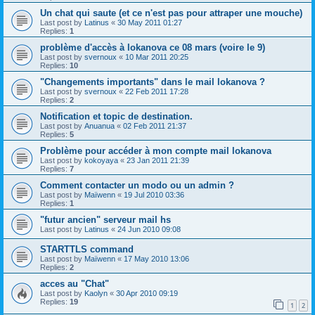
Un chat qui saute (et ce n'est pas pour attraper une mouche)
Last post by
Latinus
«
30 May 2011 01:27
Replies:
1
problème d'accès à lokanova ce 08 mars (voire le 9)
Last post by
svernoux
«
10 Mar 2011 20:25
Replies:
10
"Changements importants" dans le mail lokanova ?
Last post by
svernoux
«
22 Feb 2011 17:28
Replies:
2
Notification et topic de destination.
Last post by
Anuanua
«
02 Feb 2011 21:37
Replies:
5
Problème pour accéder à mon compte mail lokanova
Last post by
kokoyaya
«
23 Jan 2011 21:39
Replies:
7
Comment contacter un modo ou un admin ?
Last post by
Maïwenn
«
19 Jul 2010 03:36
Replies:
1
"futur ancien" serveur mail hs
Last post by
Latinus
«
24 Jun 2010 09:08
STARTTLS command
Last post by
Maïwenn
«
17 May 2010 13:06
Replies:
2
acces au "Chat"
Last post by
Kaolyn
«
30 Apr 2010 09:19
Replies:
19
1
2