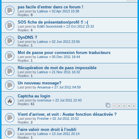
pas facile d'entrer dans ce forum !
Last post by
Latinus
«
02 Apr 2013 15:38
Replies:
8
SOS fiche de présentation/profil !! :-(
Last post by
Edith Soonckindt
«
13 Oct 2012 15:32
Replies:
6
DynDNS ?
Last post by
Latinus
«
02 Jun 2012 23:56
Replies:
1
Mot de passe pour connexion forum traducteurs
Last post by
Latinus
«
05 Dec 2011 18:44
Replies:
1
Récupération de mot de pass impossible
Last post by
Latinus
«
21 Nov 2011 16:32
Replies:
1
Un nouveau message?
Last post by
Anuanua
«
27 Jul 2011 04:59
Captcha au login
Last post by
svernoux
«
22 Jul 2011 22:43
Replies:
61
1
2
3
4
5
Vient d'arriver, et voit : Avatar fonction désactivée ?
Last post by
Freshie
«
02 Jul 2011 10:52
Replies:
2
Faire valoir mon droit à l'oubli
Last post by
Latinus
«
13 Jun 2011 20:14
Replies:
1