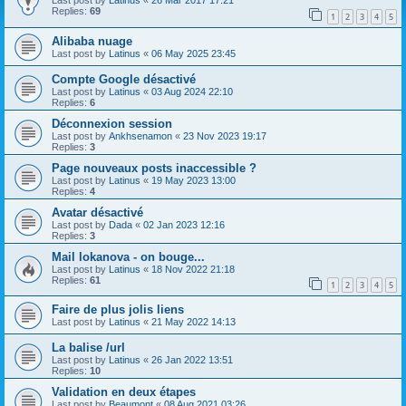
Last post by
Latinus
«
26 Mar 2017 17:21
Replies:
69
1
2
3
4
5
Alibaba nuage
Last post by
Latinus
«
06 May 2025 23:45
Compte Google désactivé
Last post by
Latinus
«
03 Aug 2024 22:10
Replies:
6
Déconnexion session
Last post by
Ankhsenamon
«
23 Nov 2023 19:17
Replies:
3
Page nouveaux posts inaccessible ?
Last post by
Latinus
«
19 May 2023 13:00
Replies:
4
Avatar désactivé
Last post by
Dada
«
02 Jan 2023 12:16
Replies:
3
Mail lokanova - on bouge...
Last post by
Latinus
«
18 Nov 2022 21:18
Replies:
61
1
2
3
4
5
Faire de plus jolis liens
Last post by
Latinus
«
21 May 2022 14:13
La balise /url
Last post by
Latinus
«
26 Jan 2022 13:51
Replies:
10
Validation en deux étapes
Last post by
Beaumont
«
08 Aug 2021 03:26