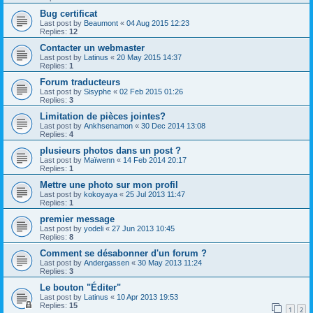
Bug certificat
Last post by
Beaumont
«
04 Aug 2015 12:23
Replies:
12
Contacter un webmaster
Last post by
Latinus
«
20 May 2015 14:37
Replies:
1
Forum traducteurs
Last post by
Sisyphe
«
02 Feb 2015 01:26
Replies:
3
Limitation de pièces jointes?
Last post by
Ankhsenamon
«
30 Dec 2014 13:08
Replies:
4
plusieurs photos dans un post ?
Last post by
Maïwenn
«
14 Feb 2014 20:17
Replies:
1
Mettre une photo sur mon profil
Last post by
kokoyaya
«
25 Jul 2013 11:47
Replies:
1
premier message
Last post by
yodeli
«
27 Jun 2013 10:45
Replies:
8
Comment se désabonner d'un forum ?
Last post by
Andergassen
«
30 May 2013 11:24
Replies:
3
Le bouton "Éditer"
Last post by
Latinus
«
10 Apr 2013 19:53
Replies:
15
1
2