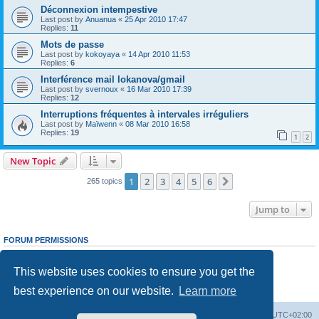
Déconnexion intempestive
Last post by
Anuanua
«
25 Apr 2010 17:47
Replies:
11
Mots de passe
Last post by
kokoyaya
«
14 Apr 2010 11:53
Replies:
6
Interférence mail lokanova/gmail
Last post by
svernoux
«
16 Mar 2010 17:39
Replies:
12
Interruptions fréquentes à intervales irréguliers
Last post by
Maïwenn
«
08 Mar 2010 16:58
Replies:
19
1
2
New Topic
1
2
3
4
5
6
Next
265 topics
Jump to
FORUM PERMISSIONS
You
cannot
post new topics in this forum
You
cannot
reply to topics in this forum
This website uses cookies to ensure you get the
You
cannot
edit your posts in this forum
You
cannot
delete your posts in this forum
best experience on our website.
Learn more
You
cannot
post attachments in this forum
Board index
Delete cookies
All times are
UTC+02:00