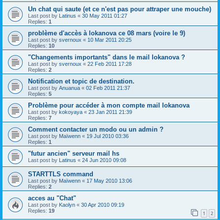
Un chat qui saute (et ce n'est pas pour attraper une mouche)
Last post by
Latinus
«
30 May 2011 01:27
Replies:
1
problème d'accès à lokanova ce 08 mars (voire le 9)
Last post by
svernoux
«
10 Mar 2011 20:25
Replies:
10
"Changements importants" dans le mail lokanova ?
Last post by
svernoux
«
22 Feb 2011 17:28
Replies:
2
Notification et topic de destination.
Last post by
Anuanua
«
02 Feb 2011 21:37
Replies:
5
Problème pour accéder à mon compte mail lokanova
Last post by
kokoyaya
«
23 Jan 2011 21:39
Replies:
7
Comment contacter un modo ou un admin ?
Last post by
Maïwenn
«
19 Jul 2010 03:36
Replies:
1
"futur ancien" serveur mail hs
Last post by
Latinus
«
24 Jun 2010 09:08
STARTTLS command
Last post by
Maïwenn
«
17 May 2010 13:06
Replies:
2
acces au "Chat"
Last post by
Kaolyn
«
30 Apr 2010 09:19
Replies:
19
1
2