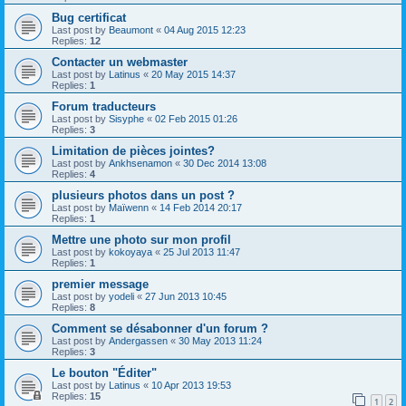
Bug certificat
Last post by
Beaumont
«
04 Aug 2015 12:23
Replies:
12
Contacter un webmaster
Last post by
Latinus
«
20 May 2015 14:37
Replies:
1
Forum traducteurs
Last post by
Sisyphe
«
02 Feb 2015 01:26
Replies:
3
Limitation de pièces jointes?
Last post by
Ankhsenamon
«
30 Dec 2014 13:08
Replies:
4
plusieurs photos dans un post ?
Last post by
Maïwenn
«
14 Feb 2014 20:17
Replies:
1
Mettre une photo sur mon profil
Last post by
kokoyaya
«
25 Jul 2013 11:47
Replies:
1
premier message
Last post by
yodeli
«
27 Jun 2013 10:45
Replies:
8
Comment se désabonner d'un forum ?
Last post by
Andergassen
«
30 May 2013 11:24
Replies:
3
Le bouton "Éditer"
Last post by
Latinus
«
10 Apr 2013 19:53
Replies:
15
1
2