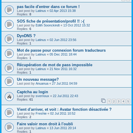
pas facile d'entrer dans ce forum !
Last post by
Latinus
«
02 Apr 2013 15:38
Replies:
8
SOS fiche de présentation/profil !! :-(
Last post by
Edith Soonckindt
«
13 Oct 2012 15:32
Replies:
6
DynDNS ?
Last post by
Latinus
«
02 Jun 2012 23:56
Replies:
1
Mot de passe pour connexion forum traducteurs
Last post by
Latinus
«
05 Dec 2011 18:44
Replies:
1
Récupération de mot de pass impossible
Last post by
Latinus
«
21 Nov 2011 16:32
Replies:
1
Un nouveau message?
Last post by
Anuanua
«
27 Jul 2011 04:59
Captcha au login
Last post by
svernoux
«
22 Jul 2011 22:43
Replies:
61
1
2
3
4
5
Vient d'arriver, et voit : Avatar fonction désactivée ?
Last post by
Freshie
«
02 Jul 2011 10:52
Replies:
2
Faire valoir mon droit à l'oubli
Last post by
Latinus
«
13 Jun 2011 20:14
Replies:
1