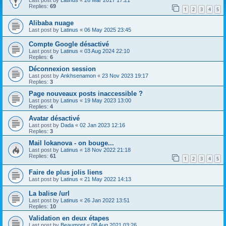
Last post by
Latinus
«
26 Mar 2017 17:21
Replies:
69
1
2
3
4
5
Alibaba nuage
Last post by
Latinus
«
06 May 2025 23:45
Compte Google désactivé
Last post by
Latinus
«
03 Aug 2024 22:10
Replies:
6
Déconnexion session
Last post by
Ankhsenamon
«
23 Nov 2023 19:17
Replies:
3
Page nouveaux posts inaccessible ?
Last post by
Latinus
«
19 May 2023 13:00
Replies:
4
Avatar désactivé
Last post by
Dada
«
02 Jan 2023 12:16
Replies:
3
Mail lokanova - on bouge...
Last post by
Latinus
«
18 Nov 2022 21:18
Replies:
61
1
2
3
4
5
Faire de plus jolis liens
Last post by
Latinus
«
21 May 2022 14:13
La balise /url
Last post by
Latinus
«
26 Jan 2022 13:51
Replies:
10
Validation en deux étapes
Last post by
Beaumont
«
08 Aug 2021 03:26