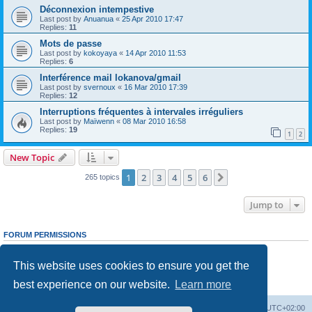
Déconnexion intempestive
Last post by
Anuanua
«
25 Apr 2010 17:47
Replies:
11
Mots de passe
Last post by
kokoyaya
«
14 Apr 2010 11:53
Replies:
6
Interférence mail lokanova/gmail
Last post by
svernoux
«
16 Mar 2010 17:39
Replies:
12
Interruptions fréquentes à intervales irréguliers
Last post by
Maïwenn
«
08 Mar 2010 16:58
Replies:
19
1
2
New Topic
1
2
3
4
5
6
Next
265 topics
Jump to
FORUM PERMISSIONS
You
cannot
post new topics in this forum
You
cannot
reply to topics in this forum
This website uses cookies to ensure you get the
You
cannot
edit your posts in this forum
You
cannot
delete your posts in this forum
best experience on our website.
Learn more
You
cannot
post attachments in this forum
Board index
Delete cookies
All times are
UTC+02:00