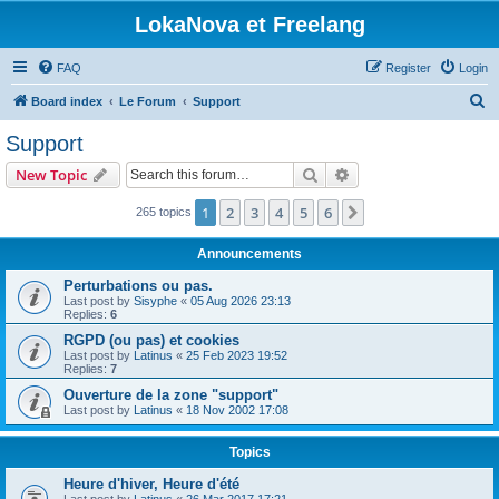
LokaNova et Freelang
FAQ
Register
Login
S
Board index
Le Forum
Support
e
Support
a
Search
Advanced search
New Topic
r
c
1
2
3
4
5
6
Next
265 topics
h
Announcements
Perturbations ou pas.
Last post by
Sisyphe
«
05 Aug 2026 23:13
Replies:
6
RGPD (ou pas) et cookies
Last post by
Latinus
«
25 Feb 2023 19:52
Replies:
7
Ouverture de la zone "support"
Last post by
Latinus
«
18 Nov 2002 17:08
Topics
Heure d'hiver, Heure d'été