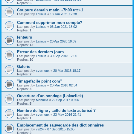
Replies:
6
Coupure demain matin ~7h00 utc+1
Last post by
Latinus
«
18 Jan 2021 12:38
Comment supprimer mon compte?
Last post by
Latinus
«
06 Jan 2021 18:02
Replies:
1
lenteurs
Last post by
Latinus
«
20 Apr 2020 19:09
Replies:
12
Erreur des derniers jours
Last post by
Latinus
«
30 Sep 2018 17:00
Replies:
10
Galerie
Last post by
svernoux
«
20 Mar 2018 18:17
Replies:
2
"imagefacile point com"
Last post by
Latinus
«
20 Mar 2018 02:34
Replies:
3
Ouverture d'un sondage (Lokaclick)
Last post by
Manuela
«
22 Sep 2017 09:06
Replies:
5
Nombre de ligne , taille de texte autorisé ?
Last post by
svernoux
«
23 May 2016 21:41
Replies:
1
Emplacement de sauvegarde des dictionnaires
Last post by
val24
«
07 Sep 2015 15:05
Replies:
2