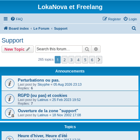
LokaNova et Freelang
FAQ
Register
Login
S
Board index
Le Forum
Support
e
Support
a
Search
Advanced search
New Topic
r
c
1
2
3
4
5
6
Next
265 topics
h
Announcements
Perturbations ou pas.
Last post by
Sisyphe
«
05 Aug 2026 23:13
Replies:
6
RGPD (ou pas) et cookies
Last post by
Latinus
«
25 Feb 2023 19:52
Replies:
7
Ouverture de la zone "support"
Last post by
Latinus
«
18 Nov 2002 17:08
Topics
Heure d'hiver, Heure d'été