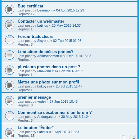
Bug certificat
Last post by
Beaumont
«
04 Aug 2015 12:23
Replies:
12
Contacter un webmaster
Last post by
Latinus
«
20 May 2015 14:37
Replies:
1
Forum traducteurs
Last post by
Sisyphe
«
02 Feb 2015 01:26
Replies:
3
Limitation de pièces jointes?
Last post by
Ankhsenamon
«
30 Dec 2014 13:08
Replies:
4
plusieurs photos dans un post ?
Last post by
Maïwenn
«
14 Feb 2014 20:17
Replies:
1
Mettre une photo sur mon profil
Last post by
kokoyaya
«
25 Jul 2013 11:47
Replies:
1
premier message
Last post by
yodeli
«
27 Jun 2013 10:45
Replies:
8
Comment se désabonner d'un forum ?
Last post by
Andergassen
«
30 May 2013 11:24
Replies:
3
Le bouton "Éditer"
Last post by
Latinus
«
10 Apr 2013 19:53
Replies:
15
1
2