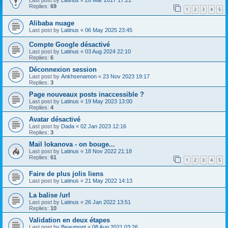
Last post by
Latinus
«
26 Mar 2017 17:21
Replies:
69
1
2
3
4
5
Alibaba nuage
Last post by
Latinus
«
06 May 2025 23:45
Compte Google désactivé
Last post by
Latinus
«
03 Aug 2024 22:10
Replies:
6
Déconnexion session
Last post by
Ankhsenamon
«
23 Nov 2023 19:17
Replies:
3
Page nouveaux posts inaccessible ?
Last post by
Latinus
«
19 May 2023 13:00
Replies:
4
Avatar désactivé
Last post by
Dada
«
02 Jan 2023 12:16
Replies:
3
Mail lokanova - on bouge...
Last post by
Latinus
«
18 Nov 2022 21:18
Replies:
61
1
2
3
4
5
Faire de plus jolis liens
Last post by
Latinus
«
21 May 2022 14:13
La balise /url
Last post by
Latinus
«
26 Jan 2022 13:51
Replies:
10
Validation en deux étapes
Last post by
Beaumont
«
08 Aug 2021 03:26