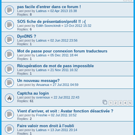
pas facile d'entrer dans ce forum !
Last post by
Latinus
«
02 Apr 2013 15:38
Replies:
8
SOS fiche de présentation/profil !! :-(
Last post by
Edith Soonckindt
«
13 Oct 2012 15:32
Replies:
6
DynDNS ?
Last post by
Latinus
«
02 Jun 2012 23:56
Replies:
1
Mot de passe pour connexion forum traducteurs
Last post by
Latinus
«
05 Dec 2011 18:44
Replies:
1
Récupération de mot de pass impossible
Last post by
Latinus
«
21 Nov 2011 16:32
Replies:
1
Un nouveau message?
Last post by
Anuanua
«
27 Jul 2011 04:59
Captcha au login
Last post by
svernoux
«
22 Jul 2011 22:43
Replies:
61
1
2
3
4
5
Vient d'arriver, et voit : Avatar fonction désactivée ?
Last post by
Freshie
«
02 Jul 2011 10:52
Replies:
2
Faire valoir mon droit à l'oubli
Last post by
Latinus
«
13 Jun 2011 20:14
Replies:
1