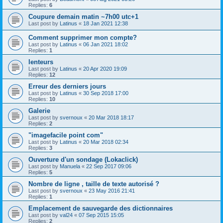
Replies:
6
Coupure demain matin ~7h00 utc+1
Last post by
Latinus
«
18 Jan 2021 12:38
Comment supprimer mon compte?
Last post by
Latinus
«
06 Jan 2021 18:02
Replies:
1
lenteurs
Last post by
Latinus
«
20 Apr 2020 19:09
Replies:
12
Erreur des derniers jours
Last post by
Latinus
«
30 Sep 2018 17:00
Replies:
10
Galerie
Last post by
svernoux
«
20 Mar 2018 18:17
Replies:
2
"imagefacile point com"
Last post by
Latinus
«
20 Mar 2018 02:34
Replies:
3
Ouverture d'un sondage (Lokaclick)
Last post by
Manuela
«
22 Sep 2017 09:06
Replies:
5
Nombre de ligne , taille de texte autorisé ?
Last post by
svernoux
«
23 May 2016 21:41
Replies:
1
Emplacement de sauvegarde des dictionnaires
Last post by
val24
«
07 Sep 2015 15:05
Replies:
2