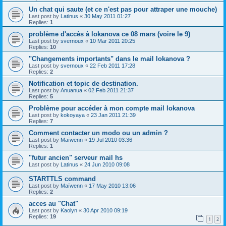
Un chat qui saute (et ce n'est pas pour attraper une mouche)
Last post by
Latinus
«
30 May 2011 01:27
Replies:
1
problème d'accès à lokanova ce 08 mars (voire le 9)
Last post by
svernoux
«
10 Mar 2011 20:25
Replies:
10
"Changements importants" dans le mail lokanova ?
Last post by
svernoux
«
22 Feb 2011 17:28
Replies:
2
Notification et topic de destination.
Last post by
Anuanua
«
02 Feb 2011 21:37
Replies:
5
Problème pour accéder à mon compte mail lokanova
Last post by
kokoyaya
«
23 Jan 2011 21:39
Replies:
7
Comment contacter un modo ou un admin ?
Last post by
Maïwenn
«
19 Jul 2010 03:36
Replies:
1
"futur ancien" serveur mail hs
Last post by
Latinus
«
24 Jun 2010 09:08
STARTTLS command
Last post by
Maïwenn
«
17 May 2010 13:06
Replies:
2
acces au "Chat"
Last post by
Kaolyn
«
30 Apr 2010 09:19
Replies:
19
1
2