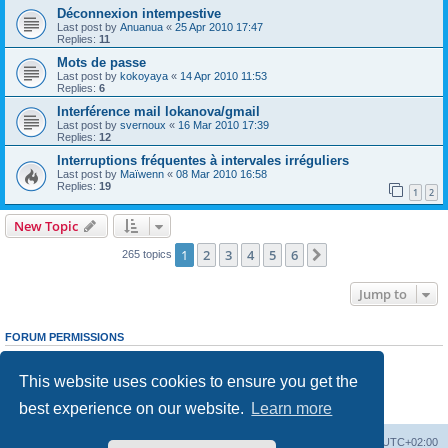
Déconnexion intempestive
Last post by
Anuanua
«
25 Apr 2010 17:47
Replies:
11
Mots de passe
Last post by
kokoyaya
«
14 Apr 2010 11:53
Replies:
6
Interférence mail lokanova/gmail
Last post by
svernoux
«
16 Mar 2010 17:39
Replies:
12
Interruptions fréquentes à intervales irréguliers
Last post by
Maïwenn
«
08 Mar 2010 16:58
Replies:
19
1
2
New Topic
1
2
3
4
5
6
Next
265 topics
Jump to
FORUM PERMISSIONS
You
cannot
post new topics in this forum
You
cannot
reply to topics in this forum
This website uses cookies to ensure you get the
You
cannot
edit your posts in this forum
You
cannot
delete your posts in this forum
best experience on our website.
Learn more
You
cannot
post attachments in this forum
Board index
Delete cookies
All times are
UTC+02:00