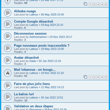
Last post by
Latinus
«
26 Mar 2017 17:21
Replies:
69
1
2
3
4
5
Alibaba nuage
Last post by
Latinus
«
06 May 2025 23:45
Compte Google désactivé
Last post by
Latinus
«
03 Aug 2024 22:10
Replies:
6
Déconnexion session
Last post by
Ankhsenamon
«
23 Nov 2023 19:17
Replies:
3
Page nouveaux posts inaccessible ?
Last post by
Latinus
«
19 May 2023 13:00
Replies:
4
Avatar désactivé
Last post by
Dada
«
02 Jan 2023 12:16
Replies:
3
Mail lokanova - on bouge...
Last post by
Latinus
«
18 Nov 2022 21:18
Replies:
61
1
2
3
4
5
Faire de plus jolis liens
Last post by
Latinus
«
21 May 2022 14:13
La balise /url
Last post by
Latinus
«
26 Jan 2022 13:51
Replies:
10
Validation en deux étapes
Last post by
Beaumont
«
08 Aug 2021 03:26