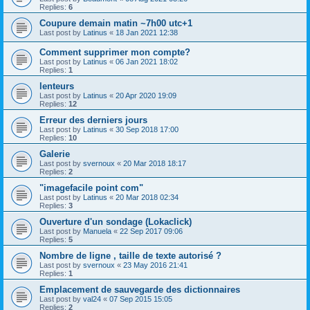
Replies:
6
Coupure demain matin ~7h00 utc+1
Last post by
Latinus
«
18 Jan 2021 12:38
Comment supprimer mon compte?
Last post by
Latinus
«
06 Jan 2021 18:02
Replies:
1
lenteurs
Last post by
Latinus
«
20 Apr 2020 19:09
Replies:
12
Erreur des derniers jours
Last post by
Latinus
«
30 Sep 2018 17:00
Replies:
10
Galerie
Last post by
svernoux
«
20 Mar 2018 18:17
Replies:
2
"imagefacile point com"
Last post by
Latinus
«
20 Mar 2018 02:34
Replies:
3
Ouverture d'un sondage (Lokaclick)
Last post by
Manuela
«
22 Sep 2017 09:06
Replies:
5
Nombre de ligne , taille de texte autorisé ?
Last post by
svernoux
«
23 May 2016 21:41
Replies:
1
Emplacement de sauvegarde des dictionnaires
Last post by
val24
«
07 Sep 2015 15:05
Replies:
2