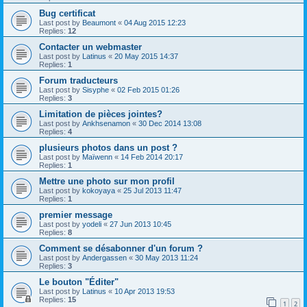
Bug certificat
Last post by
Beaumont
«
04 Aug 2015 12:23
Replies:
12
Contacter un webmaster
Last post by
Latinus
«
20 May 2015 14:37
Replies:
1
Forum traducteurs
Last post by
Sisyphe
«
02 Feb 2015 01:26
Replies:
3
Limitation de pièces jointes?
Last post by
Ankhsenamon
«
30 Dec 2014 13:08
Replies:
4
plusieurs photos dans un post ?
Last post by
Maïwenn
«
14 Feb 2014 20:17
Replies:
1
Mettre une photo sur mon profil
Last post by
kokoyaya
«
25 Jul 2013 11:47
Replies:
1
premier message
Last post by
yodeli
«
27 Jun 2013 10:45
Replies:
8
Comment se désabonner d'un forum ?
Last post by
Andergassen
«
30 May 2013 11:24
Replies:
3
Le bouton "Éditer"
Last post by
Latinus
«
10 Apr 2013 19:53
Replies:
15
1
2