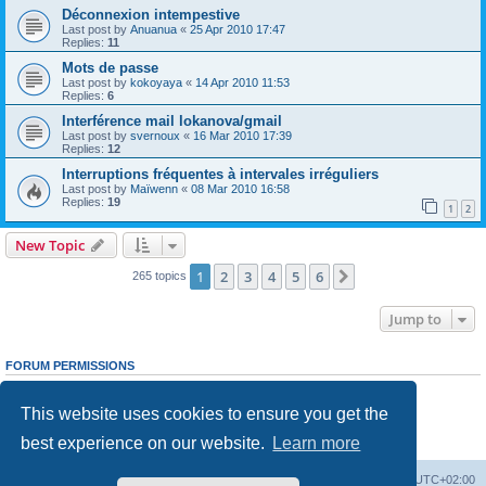
Déconnexion intempestive
Last post by
Anuanua
«
25 Apr 2010 17:47
Replies:
11
Mots de passe
Last post by
kokoyaya
«
14 Apr 2010 11:53
Replies:
6
Interférence mail lokanova/gmail
Last post by
svernoux
«
16 Mar 2010 17:39
Replies:
12
Interruptions fréquentes à intervales irréguliers
Last post by
Maïwenn
«
08 Mar 2010 16:58
Replies:
19
1
2
New Topic
1
2
3
4
5
6
Next
265 topics
Jump to
FORUM PERMISSIONS
You
cannot
post new topics in this forum
You
cannot
reply to topics in this forum
This website uses cookies to ensure you get the
You
cannot
edit your posts in this forum
You
cannot
delete your posts in this forum
best experience on our website.
Learn more
You
cannot
post attachments in this forum
Board index
Delete cookies
All times are
UTC+02:00