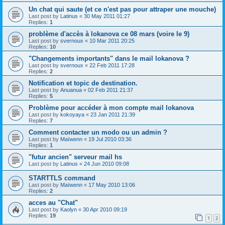
Un chat qui saute (et ce n'est pas pour attraper une mouche)
Last post by
Latinus
«
30 May 2011 01:27
Replies:
1
problème d'accès à lokanova ce 08 mars (voire le 9)
Last post by
svernoux
«
10 Mar 2011 20:25
Replies:
10
"Changements importants" dans le mail lokanova ?
Last post by
svernoux
«
22 Feb 2011 17:28
Replies:
2
Notification et topic de destination.
Last post by
Anuanua
«
02 Feb 2011 21:37
Replies:
5
Problème pour accéder à mon compte mail lokanova
Last post by
kokoyaya
«
23 Jan 2011 21:39
Replies:
7
Comment contacter un modo ou un admin ?
Last post by
Maïwenn
«
19 Jul 2010 03:36
Replies:
1
"futur ancien" serveur mail hs
Last post by
Latinus
«
24 Jun 2010 09:08
STARTTLS command
Last post by
Maïwenn
«
17 May 2010 13:06
Replies:
2
acces au "Chat"
Last post by
Kaolyn
«
30 Apr 2010 09:19
Replies:
19
1
2