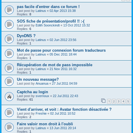
pas facile d'entrer dans ce forum !
Last post by
Latinus
«
02 Apr 2013 15:38
Replies:
8
SOS fiche de présentation/profil !! :-(
Last post by
Edith Soonckindt
«
13 Oct 2012 15:32
Replies:
6
DynDNS ?
Last post by
Latinus
«
02 Jun 2012 23:56
Replies:
1
Mot de passe pour connexion forum traducteurs
Last post by
Latinus
«
05 Dec 2011 18:44
Replies:
1
Récupération de mot de pass impossible
Last post by
Latinus
«
21 Nov 2011 16:32
Replies:
1
Un nouveau message?
Last post by
Anuanua
«
27 Jul 2011 04:59
Captcha au login
Last post by
svernoux
«
22 Jul 2011 22:43
Replies:
61
1
2
3
4
5
Vient d'arriver, et voit : Avatar fonction désactivée ?
Last post by
Freshie
«
02 Jul 2011 10:52
Replies:
2
Faire valoir mon droit à l'oubli
Last post by
Latinus
«
13 Jun 2011 20:14
Replies:
1