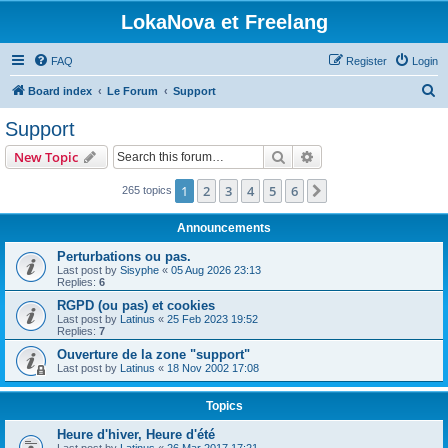
LokaNova et Freelang
FAQ
Register
Login
S
Board index
Le Forum
Support
e
Support
a
Search
Advanced search
New Topic
r
c
1
2
3
4
5
6
Next
265 topics
h
Announcements
Perturbations ou pas.
Last post by
Sisyphe
«
05 Aug 2026 23:13
Replies:
6
RGPD (ou pas) et cookies
Last post by
Latinus
«
25 Feb 2023 19:52
Replies:
7
Ouverture de la zone "support"
Last post by
Latinus
«
18 Nov 2002 17:08
Topics
Heure d'hiver, Heure d'été