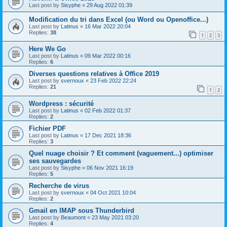
Last post by
Sisyphe
«
29 Aug 2022 01:39
Modification du tri dans Excel (ou Word ou Openoffice...)
Last post by
Latinus
«
16 Mar 2022 20:04
Replies:
38
1
2
3
Here We Go
Last post by
Latinus
«
09 Mar 2022 00:16
Replies:
6
Diverses questions relatives à Office 2019
Last post by
svernoux
«
23 Feb 2022 22:24
Replies:
21
1
2
Wordpress : sécurité
Last post by
Latinus
«
02 Feb 2022 01:37
Replies:
2
Fichier PDF
Last post by
Latinus
«
17 Dec 2021 18:36
Replies:
3
Quel nuage choisir ? Et comment (vaguement...) optimiser
ses sauvegardes
Last post by
Sisyphe
«
06 Nov 2021 16:19
Replies:
5
Recherche de virus
Last post by
svernoux
«
04 Oct 2021 10:04
Replies:
2
Gmail en IMAP sous Thunderbird
Last post by
Beaumont
«
23 May 2021 03:20
Replies:
4