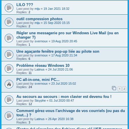
LILO ???
Last post by
miju
«
19 Jan 2021 18:32
Replies:
2
outil compression photos
Last post by
miju
«
15 Sep 2020 15:15
Replies:
2
Régler une messagerie pro sur Windows Live Mail (ou en
changer ?)
Last post by
svernoux
«
19 Aug 2020 20:45
Replies:
1
Une agaçante fenêtre pop-up liée au pilote son
Last post by
svernoux
«
17 Aug 2020 21:34
Replies:
6
Problème réseau Windows 10
Last post by
Latinus
«
24 Jul 2020 21:06
Replies:
11
PC all-in-one, mini PC...
Last post by
svernoux
«
23 Jul 2020 15:02
Replies:
24
1
2
Au secours au secours : mon clavier est devenu fou !
Last post by
Sisyphe
«
01 Jul 2020 00:47
Replies:
12
Comment gérez-vous l'archivage de vos courriels (ou pas du
tout...) ?
Last post by
Latinus
«
26 Apr 2020 16:38
Replies:
3