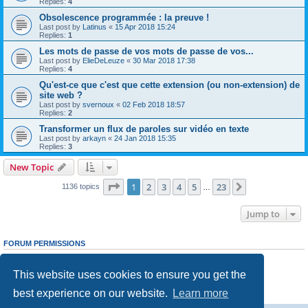
Replies:
4
Obsolescence programmée : la preuve !
Last post by
Latinus
«
15 Apr 2018 15:24
Replies:
1
Les mots de passe de vos mots de passe de vos...
Last post by
ElieDeLeuze
«
30 Mar 2018 17:38
Replies:
4
Qu'est-ce que c'est que cette extension (ou non-extension) de
site web ?
Last post by
svernoux
«
02 Feb 2018 18:57
Replies:
2
Transformer un flux de paroles sur vidéo en texte
Last post by
arkayn
«
24 Jan 2018 15:35
Replies:
3
New Topic
Page
1
of
23
1
2
3
4
5
23
Next
1136 topics
…
Jump to
FORUM PERMISSIONS
You
cannot
post new topics in this forum
You
cannot
reply to topics in this forum
This website uses cookies to ensure you get the
You
cannot
edit your posts in this forum
You
cannot
delete your posts in this forum
best experience on our website.
Learn more
You
cannot
post attachments in this forum