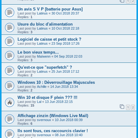
1
2
Un avis S V P [batterie pour Asus]
Last post by
Latinus
«
30 Oct 2018 20:37
Replies:
1
Usure du bloc d'alimentation
Last post by
Latinus
«
10 Oct 2018 22:18
Replies:
3
Logiciel de caisse et petit stock ?
Last post by
Latinus
«
23 Sep 2018 17:26
Le bon vieux temps...
Last post by
Maïwenn
«
04 Sep 2018 22:03
Replies:
3
Qu'est-ce que "superfetch" ?
Last post by
Latinus
«
25 Jun 2018 17:12
Replies:
2
Windows 10 : Déverrouillage Majuscules
Last post by
Achille
«
14 Jun 2018 13:34
Replies:
2
Win 10 et disque F plein ??? !!!
Last post by
Lal
«
13 Jun 2018 22:15
Replies:
15
1
2
Affichage zinzin (Windows Live Mail)
Last post by
svernoux
«
10 Jun 2018 00:39
Replies:
6
Ils sont fous, ces raccourcis clavier !
Last post by
svernoux
«
08 Jun 2018 10:40