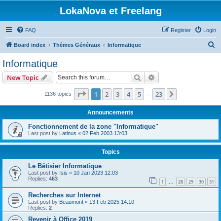
LokaNova et Freelang
FAQ
Register
Login
S
Board index
Thèmes Généraux
Informatique
e
Informatique
a
Search
Advanced search
New Topic
r
c
Page
1
of
23
1
2
3
4
5
23
Next
1136 topics
…
h
Announcements
Fonctionnement de la zone "Informatique"
Last post by
Latinus
«
02 Feb 2003 13:03
Topics
Le Bêtisier Informatique
Last post by
Isis
«
10 Jan 2023 12:03
Replies:
463
1
28
29
30
31
…
Recherches sur Internet
Last post by
Beaumont
«
13 Feb 2025 14:10
Replies:
2
Revenir à Office 2019