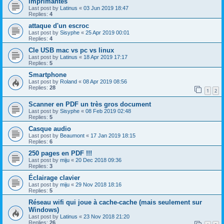
imprimantes
Last post by
Latinus
«
03 Jun 2019 18:47
Replies:
4
attaque d'un escroc
Last post by
Sisyphe
«
25 Apr 2019 00:01
Replies:
4
Cle USB mac vs pc vs linux
Last post by
Latinus
«
18 Apr 2019 17:17
Replies:
5
Smartphone
Last post by
Roland
«
08 Apr 2019 08:56
Replies:
28
1
2
Scanner en PDF un très gros document
Last post by
Sisyphe
«
08 Feb 2019 02:48
Replies:
5
Casque audio
Last post by
Beaumont
«
17 Jan 2019 18:15
Replies:
6
250 pages en PDF !!!
Last post by
miju
«
20 Dec 2018 09:36
Replies:
3
Éclairage clavier
Last post by
miju
«
29 Nov 2018 18:16
Replies:
5
Réseau wifi qui joue à cache-cache (mais seulement sur
Windows)
Last post by
Latinus
«
23 Nov 2018 21:20
Replies:
26