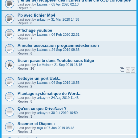
(Tenter de) récupérer des fichiers d'une clé USB corrompue
Last post by
Latinus
«
05 Apr 2020 02:13
Replies:
9
Pb avec fichier Mp4
Last post by
arkayn
«
31 Mar 2020 14:38
Replies:
8
Affichage youtube
Last post by
Latinus
«
04 Feb 2020 22:31
Replies:
7
Annuler association programme/extension
Last post by
Latinus
«
24 Sep 2019 09:36
Replies:
6
Écran parasite dans Youtube sous Edge
Last post by
Le Moine
«
21 Sep 2019 16:15
Replies:
16
1
2
Nettoyer un port USB...
Last post by
Latinus
«
04 Sep 2019 10:53
Replies:
2
Plantage systématique de Word...
Last post by
arkayn
«
24 Aug 2019 11:43
Replies:
8
Qu'est-ce que DriveNavi ?
Last post by
arkayn
«
30 Jul 2019 10:50
Replies:
3
Scanner et Diapos :
Last post by
miju
«
07 Jun 2019 08:48
Replies:
2