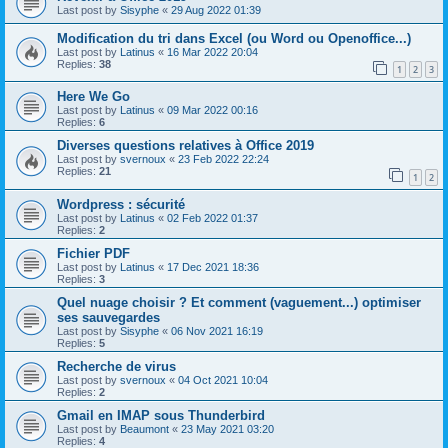
Last post by
Sisyphe
«
29 Aug 2022 01:39
Modification du tri dans Excel (ou Word ou Openoffice...)
Last post by
Latinus
«
16 Mar 2022 20:04
Replies:
38
1
2
3
Here We Go
Last post by
Latinus
«
09 Mar 2022 00:16
Replies:
6
Diverses questions relatives à Office 2019
Last post by
svernoux
«
23 Feb 2022 22:24
Replies:
21
1
2
Wordpress : sécurité
Last post by
Latinus
«
02 Feb 2022 01:37
Replies:
2
Fichier PDF
Last post by
Latinus
«
17 Dec 2021 18:36
Replies:
3
Quel nuage choisir ? Et comment (vaguement...) optimiser
ses sauvegardes
Last post by
Sisyphe
«
06 Nov 2021 16:19
Replies:
5
Recherche de virus
Last post by
svernoux
«
04 Oct 2021 10:04
Replies:
2
Gmail en IMAP sous Thunderbird
Last post by
Beaumont
«
23 May 2021 03:20
Replies:
4