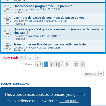
Replies:
4
Obsolescence programmée : la preuve !
Last post by
Latinus
«
15 Apr 2018 15:24
Replies:
1
Les mots de passe de vos mots de passe de vos...
Last post by
ElieDeLeuze
«
30 Mar 2018 17:38
Replies:
4
Qu'est-ce que c'est que cette extension (ou non-extension) de
site web ?
Last post by
svernoux
«
02 Feb 2018 18:57
Replies:
2
Transformer un flux de paroles sur vidéo en texte
Last post by
arkayn
«
24 Jan 2018 15:35
Replies:
3
New Topic
Page
1
of
23
1
2
3
4
5
23
Next
1136 topics
…
Jump to
FORUM PERMISSIONS
You
cannot
post new topics in this forum
You
cannot
reply to topics in this forum
This website uses cookies to ensure you get the
You
cannot
edit your posts in this forum
You
cannot
delete your posts in this forum
best experience on our website.
Learn more
You
cannot
post attachments in this forum