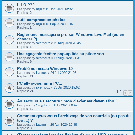
LILO ???
Last post by
miju
«
19 Jan 2021 18:32
Replies:
2
outil compression photos
Last post by
miju
«
15 Sep 2020 15:15
Replies:
2
Régler une messagerie pro sur Windows Live Mail (ou en
changer ?)
Last post by
svernoux
«
19 Aug 2020 20:45
Replies:
1
Une agaçante fenêtre pop-up liée au pilote son
Last post by
svernoux
«
17 Aug 2020 21:34
Replies:
6
Problème réseau Windows 10
Last post by
Latinus
«
24 Jul 2020 21:06
Replies:
11
PC all-in-one, mini PC...
Last post by
svernoux
«
23 Jul 2020 15:02
Replies:
24
1
2
Au secours au secours : mon clavier est devenu fou !
Last post by
Sisyphe
«
01 Jul 2020 00:47
Replies:
12
Comment gérez-vous l'archivage de vos courriels (ou pas du
tout...) ?
Last post by
Latinus
«
26 Apr 2020 16:38
Replies:
3