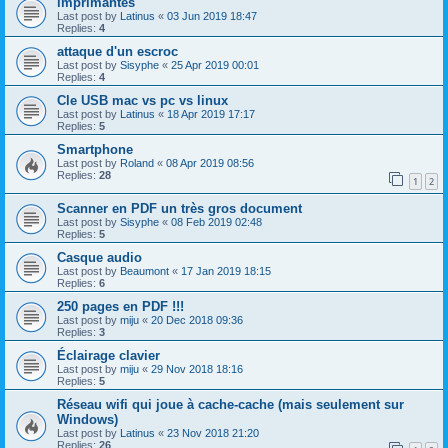
imprimantes
Last post by
Latinus
«
03 Jun 2019 18:47
Replies:
4
attaque d'un escroc
Last post by
Sisyphe
«
25 Apr 2019 00:01
Replies:
4
Cle USB mac vs pc vs linux
Last post by
Latinus
«
18 Apr 2019 17:17
Replies:
5
Smartphone
Last post by
Roland
«
08 Apr 2019 08:56
Replies:
28
1
2
Scanner en PDF un très gros document
Last post by
Sisyphe
«
08 Feb 2019 02:48
Replies:
5
Casque audio
Last post by
Beaumont
«
17 Jan 2019 18:15
Replies:
6
250 pages en PDF !!!
Last post by
miju
«
20 Dec 2018 09:36
Replies:
3
Éclairage clavier
Last post by
miju
«
29 Nov 2018 18:16
Replies:
5
Réseau wifi qui joue à cache-cache (mais seulement sur
Windows)
Last post by
Latinus
«
23 Nov 2018 21:20
Replies:
26