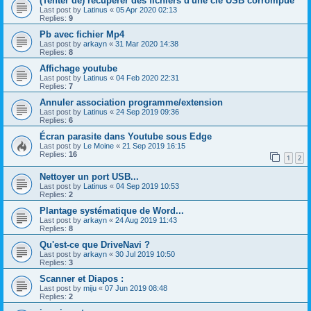
(Tenter de) récupérer des fichiers d'une clé USB corrompue
Last post by
Latinus
«
05 Apr 2020 02:13
Replies:
9
Pb avec fichier Mp4
Last post by
arkayn
«
31 Mar 2020 14:38
Replies:
8
Affichage youtube
Last post by
Latinus
«
04 Feb 2020 22:31
Replies:
7
Annuler association programme/extension
Last post by
Latinus
«
24 Sep 2019 09:36
Replies:
6
Écran parasite dans Youtube sous Edge
Last post by
Le Moine
«
21 Sep 2019 16:15
Replies:
16
1
2
Nettoyer un port USB...
Last post by
Latinus
«
04 Sep 2019 10:53
Replies:
2
Plantage systématique de Word...
Last post by
arkayn
«
24 Aug 2019 11:43
Replies:
8
Qu'est-ce que DriveNavi ?
Last post by
arkayn
«
30 Jul 2019 10:50
Replies:
3
Scanner et Diapos :
Last post by
miju
«
07 Jun 2019 08:48
Replies:
2