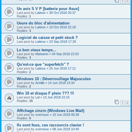
1
2
Un avis S V P [batterie pour Asus]
Last post by
Latinus
«
30 Oct 2018 20:37
Replies:
1
Usure du bloc d'alimentation
Last post by
Latinus
«
10 Oct 2018 22:18
Replies:
3
Logiciel de caisse et petit stock ?
Last post by
Latinus
«
23 Sep 2018 17:26
Le bon vieux temps...
Last post by
Maïwenn
«
04 Sep 2018 22:03
Replies:
3
Qu'est-ce que "superfetch" ?
Last post by
Latinus
«
25 Jun 2018 17:12
Replies:
2
Windows 10 : Déverrouillage Majuscules
Last post by
Achille
«
14 Jun 2018 13:34
Replies:
2
Win 10 et disque F plein ??? !!!
Last post by
Lal
«
13 Jun 2018 22:15
Replies:
15
1
2
Affichage zinzin (Windows Live Mail)
Last post by
svernoux
«
10 Jun 2018 00:39
Replies:
6
Ils sont fous, ces raccourcis clavier !
Last post by
svernoux
«
08 Jun 2018 10:40