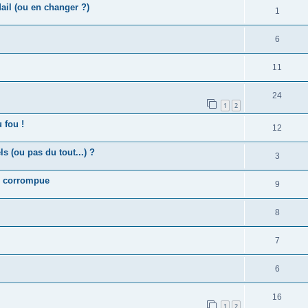
il (ou en changer ?)
1
6
11
24
1
2
 fou !
12
 (ou pas du tout...) ?
3
SB corrompue
9
8
7
6
16
1
2