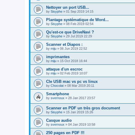
Nettoyer un port USB...
by
Sisyphe
»
01 Sep 2019 14:15
Plantage systématique de Word...
by
Sisyphe
»
08 Feb 2019 02:54
Qu'est-ce que DriveNavi ?
by
Sisyphe
»
29 Jul 2019 22:29
Scanner et Diapos :
by
miju
»
06 Jun 2019 22:52
imprimantes
by
miju
»
15 Oct 2018 16:44
attaque d'un escroc
by
miju
»
02 Feb 2019 10:07
Cle USB mac vs pc vs linux
by
Chocolat
»
08 Mar 2019 20:11
Smartphone
by
svernoux
»
28 Jan 2017 23:57
Scanner en PDF un très gros document
by
Sisyphe
»
15 Jan 2019 15:26
Casque audio
by
svernoux
»
04 Jan 2019 10:58
250 pages en PDF !!!