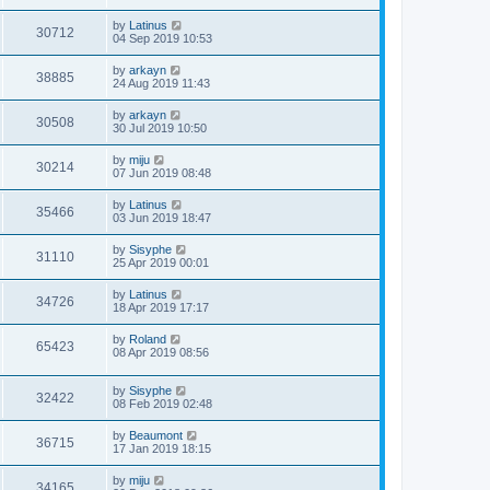
by
Latinus
30712
04 Sep 2019 10:53
by
arkayn
38885
24 Aug 2019 11:43
by
arkayn
30508
30 Jul 2019 10:50
by
miju
30214
07 Jun 2019 08:48
by
Latinus
35466
03 Jun 2019 18:47
by
Sisyphe
31110
25 Apr 2019 00:01
by
Latinus
34726
18 Apr 2019 17:17
by
Roland
65423
08 Apr 2019 08:56
by
Sisyphe
32422
08 Feb 2019 02:48
by
Beaumont
36715
17 Jan 2019 18:15
by
miju
34165