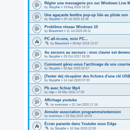
Régler une messagerie pro sur Windows Live Ma
by
Sisyphe
»
19 Aug 2020 18:16
Une agaçante fenêtre pop-up liée au pilote son
by
Sisyphe
»
28 Jul 2020 16:38
Problème réseau Windows 10
by
Beaumont
»
11 Jul 2020 06:11
PC all-in-one, mini PC...
by
Beaumont
»
09 Apr 2019 13:37
Au secours au secours : mon clavier est devenu
by
Sisyphe
»
29 Oct 2017 18:35
Comment gérez-vous l'archivage de vos courriels
by
Sisyphe
»
26 Apr 2020 02:57
(Tenter de) récupérer des fichiers d'une clé U
by
Sisyphe
»
14 Jan 2020 07:33
Pb avec fichier Mp4
by
miju
»
28 Mar 2020 17:59
Affichage youtube
by
svernoux
»
22 Jan 2020 17:16
Annuler association programme/extension
by
svernoux
»
20 Sep 2019 16:03
Écran parasite dans Youtube sous Edge
by
Sisyphe
»
16 Sep 2019 22:00