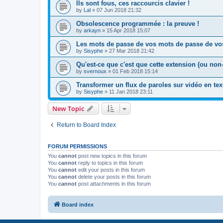
Ils sont fous, ces raccourcis clavier !
by
Lal
»
07 Jun 2018 21:32
Obsolescence programmée : la preuve !
by
arkayn
»
15 Apr 2018 15:07
Les mots de passe de vos mots de passe de vos
by
Sisyphe
»
27 Mar 2018 21:42
Qu'est-ce que c'est que cette extension (ou non
by
svernoux
»
01 Feb 2018 15:14
Transformer un flux de paroles sur vidéo en tex
by
Sisyphe
»
11 Jan 2018 23:11
New Topic
Return to Board Index
FORUM PERMISSIONS
You
cannot
post new topics in this forum
You
cannot
reply to topics in this forum
You
cannot
edit your posts in this forum
You
cannot
delete your posts in this forum
You
cannot
post attachments in this forum
Board index