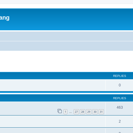
lang
ed search
REPLIES
0
REPLIES
463
1
27
28
29
30
31
…
2