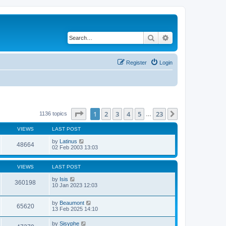
Search
Advanced search
Register
Login
Page
1
of
23
1
2
3
4
5
23
Next
1136 topics
…
VIEWS
LAST POST
by
Latinus
48664
02 Feb 2003 13:03
VIEWS
LAST POST
by
Isis
360198
10 Jan 2023 12:03
by
Beaumont
65620
13 Feb 2025 14:10
by
Sisyphe