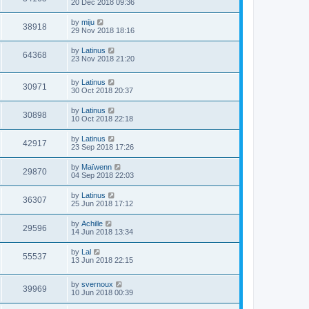
20 Dec 2018 09:36
by
miju
38918
29 Nov 2018 18:16
by
Latinus
64368
23 Nov 2018 21:20
by
Latinus
30971
30 Oct 2018 20:37
by
Latinus
30898
10 Oct 2018 22:18
by
Latinus
42917
23 Sep 2018 17:26
by
Maïwenn
29870
04 Sep 2018 22:03
by
Latinus
36307
25 Jun 2018 17:12
by
Achille
29596
14 Jun 2018 13:34
by
Lal
55537
13 Jun 2018 22:15
by
svernoux
39969
10 Jun 2018 00:39