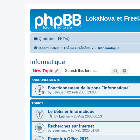
LokaNova et Free
Quick links
FAQ
Board index
Thèmes Généraux
Informatique
Informatique
Search
Advanc
New Topic
ANNOUNCEMENTS
Fonctionnement de la zone "Informatique"
by
Latinus
»
02 Feb 2003 13:03
TOPICS
Le Bêtisier Informatique
by
Latinus
»
28 Aug 2003 00:13
Recherches sur Internet
by
svernoux
»
10 Feb 2025 01:06
Revenir à Office 2019