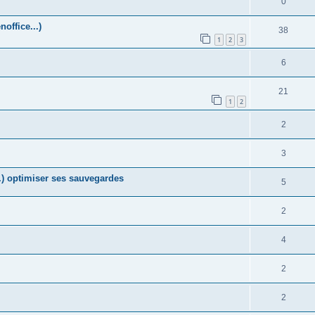
0
office...)
38
1
2
3
6
21
1
2
2
3
) optimiser ses sauvegardes
5
2
4
2
2