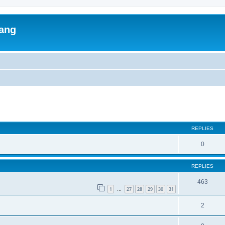
lang
ed search
REPLIES
0
REPLIES
463
1
27
28
29
30
31
…
2