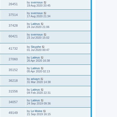
by
svernoux
26451
19 Aug 2020 20:45
by
svernoux
37514
17 Aug 2020 21:34
by
Latinus
37428
24 Jul 2020 21:06
by
svernoux
60421
23 Jul 2020 15:02
by
Sisyphe
41732
01 Jul 2020 00:47
by
Latinus
27060
26 Apr 2020 16:38
by
Latinus
35152
05 Apr 2020 02:13
by
arkayn
36218
31 Mar 2020 14:38
by
Latinus
31556
04 Feb 2020 22:31
by
Latinus
34057
24 Sep 2019 09:36
by
Le Moine
49149
21 Sep 2019 16:15