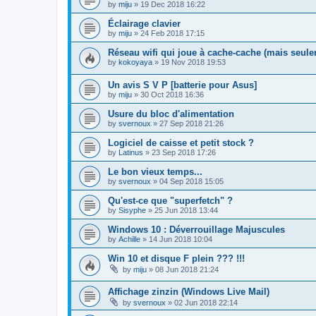
by
miju
»
19 Dec 2018 16:22
Éclairage clavier
by
miju
»
24 Feb 2018 17:15
Réseau wifi qui joue à cache-cache (mais seul
by
kokoyaya
»
19 Nov 2018 19:53
Un avis S V P [batterie pour Asus]
by
miju
»
30 Oct 2018 16:36
Usure du bloc d'alimentation
by
svernoux
»
27 Sep 2018 21:26
Logiciel de caisse et petit stock ?
by
Latinus
»
23 Sep 2018 17:26
Le bon vieux temps...
by
svernoux
»
04 Sep 2018 15:05
Qu'est-ce que "superfetch" ?
by
Sisyphe
»
25 Jun 2018 13:44
Windows 10 : Déverrouillage Majuscules
by
Achille
»
14 Jun 2018 10:04
Win 10 et disque F plein ??? !!!
by
miju
»
08 Jun 2018 21:24
Affichage zinzin (Windows Live Mail)
by
svernoux
»
02 Jun 2018 22:14