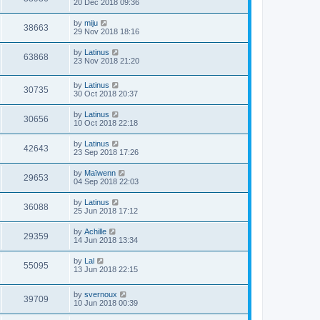
20 Dec 2018 09:36
by
miju
38663
29 Nov 2018 18:16
by
Latinus
63868
23 Nov 2018 21:20
by
Latinus
30735
30 Oct 2018 20:37
by
Latinus
30656
10 Oct 2018 22:18
by
Latinus
42643
23 Sep 2018 17:26
by
Maïwenn
29653
04 Sep 2018 22:03
by
Latinus
36088
25 Jun 2018 17:12
by
Achille
29359
14 Jun 2018 13:34
by
Lal
55095
13 Jun 2018 22:15
by
svernoux
39709
10 Jun 2018 00:39