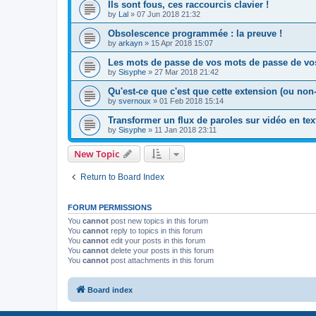
Ils sont fous, ces raccourcis clavier !
by
Lal
»
07 Jun 2018 21:32
Obsolescence programmée : la preuve !
by
arkayn
»
15 Apr 2018 15:07
Les mots de passe de vos mots de passe de vos
by
Sisyphe
»
27 Mar 2018 21:42
Qu'est-ce que c'est que cette extension (ou non
by
svernoux
»
01 Feb 2018 15:14
Transformer un flux de paroles sur vidéo en tex
by
Sisyphe
»
11 Jan 2018 23:11
New Topic
Return to Board Index
FORUM PERMISSIONS
You
cannot
post new topics in this forum
You
cannot
reply to topics in this forum
You
cannot
edit your posts in this forum
You
cannot
delete your posts in this forum
You
cannot
post attachments in this forum
Board index