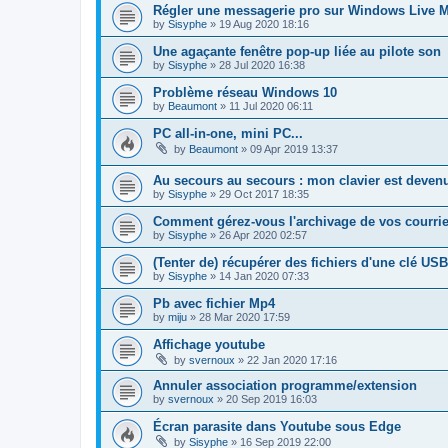
Régler une messagerie pro sur Windows Live Ma
by
Sisyphe
»
19 Aug 2020 18:16
Une agaçante fenêtre pop-up liée au pilote son
by
Sisyphe
»
28 Jul 2020 16:38
Problème réseau Windows 10
by
Beaumont
»
11 Jul 2020 06:11
PC all-in-one, mini PC...
by
Beaumont
»
09 Apr 2019 13:37
Au secours au secours : mon clavier est devenu
by
Sisyphe
»
29 Oct 2017 18:35
Comment gérez-vous l'archivage de vos courriels
by
Sisyphe
»
26 Apr 2020 02:57
(Tenter de) récupérer des fichiers d'une clé U
by
Sisyphe
»
14 Jan 2020 07:33
Pb avec fichier Mp4
by
miju
»
28 Mar 2020 17:59
Affichage youtube
by
svernoux
»
22 Jan 2020 17:16
Annuler association programme/extension
by
svernoux
»
20 Sep 2019 16:03
Écran parasite dans Youtube sous Edge
by
Sisyphe
»
16 Sep 2019 22:00