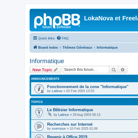
LokaNova et Free
Quick links
FAQ
Board index
Thèmes Généraux
Informatique
Informatique
Search
Advanc
New Topic
ANNOUNCEMENTS
Fonctionnement de la zone "Informatique"
by
Latinus
»
02 Feb 2003 13:03
TOPICS
Le Bêtisier Informatique
by
Latinus
»
28 Aug 2003 00:13
Recherches sur Internet
by
svernoux
»
10 Feb 2025 01:06
Revenir à Office 2019