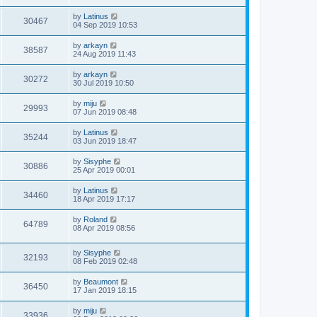
by
Latinus
30467
04 Sep 2019 10:53
by
arkayn
38587
24 Aug 2019 11:43
by
arkayn
30272
30 Jul 2019 10:50
by
miju
29993
07 Jun 2019 08:48
by
Latinus
35244
03 Jun 2019 18:47
by
Sisyphe
30886
25 Apr 2019 00:01
by
Latinus
34460
18 Apr 2019 17:17
by
Roland
64789
08 Apr 2019 08:56
by
Sisyphe
32193
08 Feb 2019 02:48
by
Beaumont
36450
17 Jan 2019 18:15
by
miju
33936