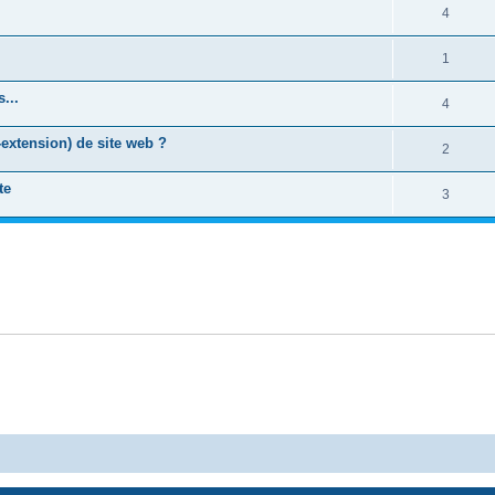
4
1
...
4
-extension) de site web ?
2
te
3
Powered by
phpBB
® Forum Software © phpBB Limited