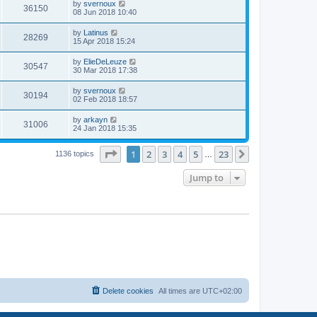
by
svernoux
36150
08 Jun 2018 10:40
by
Latinus
28269
15 Apr 2018 15:24
by
ElieDeLeuze
30547
30 Mar 2018 17:38
by
svernoux
30194
02 Feb 2018 18:57
by
arkayn
31006
24 Jan 2018 15:35
Page
1
of
23
1
2
3
4
5
23
Next
1136 topics
…
Jump to
Delete cookies
All times are
UTC+02:00