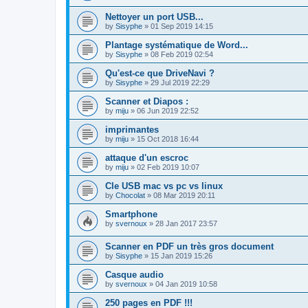
Nettoyer un port USB...
by
Sisyphe
»
01 Sep 2019 14:15
Plantage systématique de Word...
by
Sisyphe
»
08 Feb 2019 02:54
Qu'est-ce que DriveNavi ?
by
Sisyphe
»
29 Jul 2019 22:29
Scanner et Diapos :
by
miju
»
06 Jun 2019 22:52
imprimantes
by
miju
»
15 Oct 2018 16:44
attaque d'un escroc
by
miju
»
02 Feb 2019 10:07
Cle USB mac vs pc vs linux
by
Chocolat
»
08 Mar 2019 20:11
Smartphone
by
svernoux
»
28 Jan 2017 23:57
Scanner en PDF un très gros document
by
Sisyphe
»
15 Jan 2019 15:26
Casque audio
by
svernoux
»
04 Jan 2019 10:58
250 pages en PDF !!!