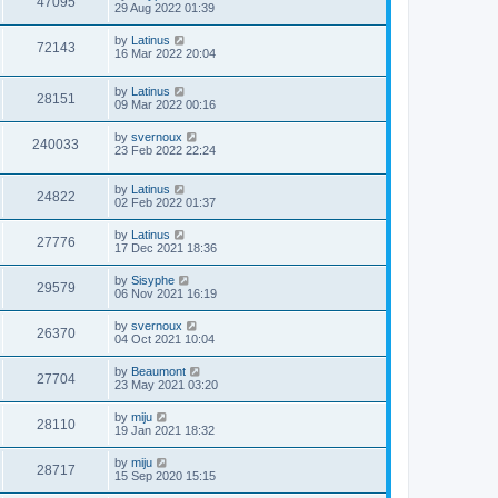
47095
29 Aug 2022 01:39
by
Latinus
72143
16 Mar 2022 20:04
by
Latinus
28151
09 Mar 2022 00:16
by
svernoux
240033
23 Feb 2022 22:24
by
Latinus
24822
02 Feb 2022 01:37
by
Latinus
27776
17 Dec 2021 18:36
by
Sisyphe
29579
06 Nov 2021 16:19
by
svernoux
26370
04 Oct 2021 10:04
by
Beaumont
27704
23 May 2021 03:20
by
miju
28110
19 Jan 2021 18:32
by
miju
28717
15 Sep 2020 15:15