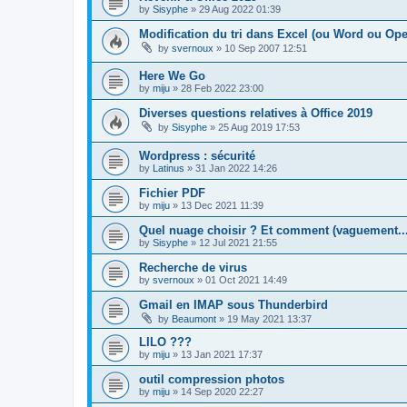
by
Sisyphe
»
29 Aug 2022 01:39
Modification du tri dans Excel (ou Word ou Open
by
svernoux
»
10 Sep 2007 12:51
Here We Go
by
miju
»
28 Feb 2022 23:00
Diverses questions relatives à Office 2019
by
Sisyphe
»
25 Aug 2019 17:53
Wordpress : sécurité
by
Latinus
»
31 Jan 2022 14:26
Fichier PDF
by
miju
»
13 Dec 2021 11:39
Quel nuage choisir ? Et comment (vaguement...
by
Sisyphe
»
12 Jul 2021 21:55
Recherche de virus
by
svernoux
»
01 Oct 2021 14:49
Gmail en IMAP sous Thunderbird
by
Beaumont
»
19 May 2021 13:37
LILO ???
by
miju
»
13 Jan 2021 17:37
outil compression photos
by
miju
»
14 Sep 2020 22:27