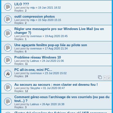
LILO ???
Last post by
miju
«
19 Jan 2021 18:32
Replies:
2
outil compression photos
Last post by
miju
«
15 Sep 2020 15:15
Replies:
2
Régler une messagerie pro sur Windows Live Mail (ou en
changer ?)
Last post by
svernoux
«
19 Aug 2020 20:45
Replies:
1
Une agaçante fenêtre pop-up liée au pilote son
Last post by
svernoux
«
17 Aug 2020 21:34
Replies:
6
Problème réseau Windows 10
Last post by
Latinus
«
24 Jul 2020 21:06
Replies:
11
PC all-in-one, mini PC...
Last post by
svernoux
«
23 Jul 2020 15:02
Replies:
24
1
2
Au secours au secours : mon clavier est devenu fou !
Last post by
Sisyphe
«
01 Jul 2020 00:47
Replies:
12
Comment gérez-vous l'archivage de vos courriels (ou pas du
tout...) ?
Last post by
Latinus
«
26 Apr 2020 16:38
Replies:
3