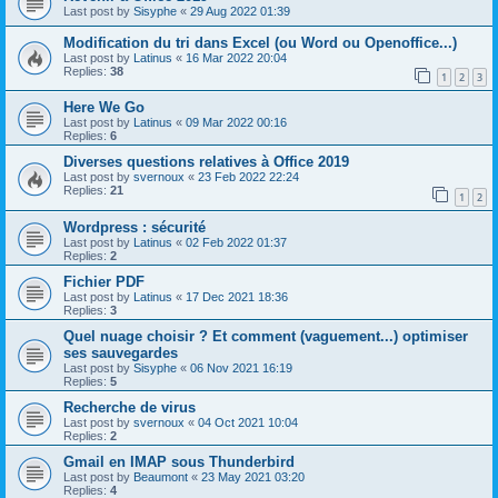
Last post by
Sisyphe
«
29 Aug 2022 01:39
Modification du tri dans Excel (ou Word ou Openoffice...)
Last post by
Latinus
«
16 Mar 2022 20:04
Replies:
38
1
2
3
Here We Go
Last post by
Latinus
«
09 Mar 2022 00:16
Replies:
6
Diverses questions relatives à Office 2019
Last post by
svernoux
«
23 Feb 2022 22:24
Replies:
21
1
2
Wordpress : sécurité
Last post by
Latinus
«
02 Feb 2022 01:37
Replies:
2
Fichier PDF
Last post by
Latinus
«
17 Dec 2021 18:36
Replies:
3
Quel nuage choisir ? Et comment (vaguement...) optimiser
ses sauvegardes
Last post by
Sisyphe
«
06 Nov 2021 16:19
Replies:
5
Recherche de virus
Last post by
svernoux
«
04 Oct 2021 10:04
Replies:
2
Gmail en IMAP sous Thunderbird
Last post by
Beaumont
«
23 May 2021 03:20
Replies:
4