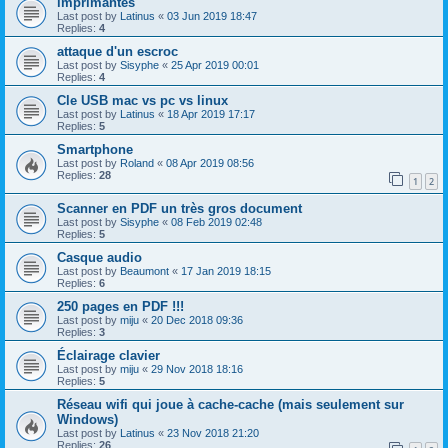
imprimantes
Last post by
Latinus
«
03 Jun 2019 18:47
Replies:
4
attaque d'un escroc
Last post by
Sisyphe
«
25 Apr 2019 00:01
Replies:
4
Cle USB mac vs pc vs linux
Last post by
Latinus
«
18 Apr 2019 17:17
Replies:
5
Smartphone
Last post by
Roland
«
08 Apr 2019 08:56
Replies:
28
1
2
Scanner en PDF un très gros document
Last post by
Sisyphe
«
08 Feb 2019 02:48
Replies:
5
Casque audio
Last post by
Beaumont
«
17 Jan 2019 18:15
Replies:
6
250 pages en PDF !!!
Last post by
miju
«
20 Dec 2018 09:36
Replies:
3
Éclairage clavier
Last post by
miju
«
29 Nov 2018 18:16
Replies:
5
Réseau wifi qui joue à cache-cache (mais seulement sur
Windows)
Last post by
Latinus
«
23 Nov 2018 21:20
Replies:
26