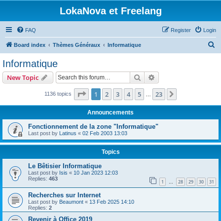
LokaNova et Freelang
FAQ
Register
Login
S
Board index
Thèmes Généraux
Informatique
e
Informatique
a
Search
Advanced search
New Topic
r
c
Page
1
of
23
1
2
3
4
5
23
Next
1136 topics
…
h
Announcements
Fonctionnement de la zone "Informatique"
Last post by
Latinus
«
02 Feb 2003 13:03
Topics
Le Bêtisier Informatique
Last post by
Isis
«
10 Jan 2023 12:03
Replies:
463
1
28
29
30
31
…
Recherches sur Internet
Last post by
Beaumont
«
13 Feb 2025 14:10
Replies:
2
Revenir à Office 2019