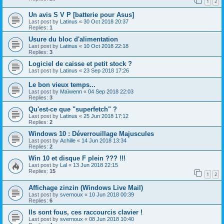
1
2
Un avis S V P [batterie pour Asus]
Last post by
Latinus
«
30 Oct 2018 20:37
Replies:
1
Usure du bloc d'alimentation
Last post by
Latinus
«
10 Oct 2018 22:18
Replies:
3
Logiciel de caisse et petit stock ?
Last post by
Latinus
«
23 Sep 2018 17:26
Le bon vieux temps...
Last post by
Maïwenn
«
04 Sep 2018 22:03
Replies:
3
Qu'est-ce que "superfetch" ?
Last post by
Latinus
«
25 Jun 2018 17:12
Replies:
2
Windows 10 : Déverrouillage Majuscules
Last post by
Achille
«
14 Jun 2018 13:34
Replies:
2
Win 10 et disque F plein ??? !!!
Last post by
Lal
«
13 Jun 2018 22:15
Replies:
15
1
2
Affichage zinzin (Windows Live Mail)
Last post by
svernoux
«
10 Jun 2018 00:39
Replies:
6
Ils sont fous, ces raccourcis clavier !
Last post by
svernoux
«
08 Jun 2018 10:40