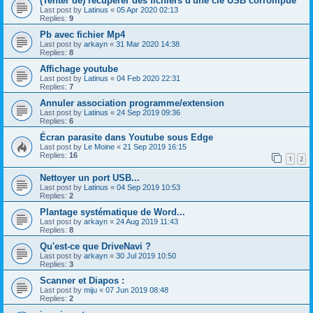
(Tenter de) récupérer des fichiers d'une clé USB corrompue
Last post by
Latinus
«
05 Apr 2020 02:13
Replies:
9
Pb avec fichier Mp4
Last post by
arkayn
«
31 Mar 2020 14:38
Replies:
8
Affichage youtube
Last post by
Latinus
«
04 Feb 2020 22:31
Replies:
7
Annuler association programme/extension
Last post by
Latinus
«
24 Sep 2019 09:36
Replies:
6
Écran parasite dans Youtube sous Edge
Last post by
Le Moine
«
21 Sep 2019 16:15
Replies:
16
1
2
Nettoyer un port USB...
Last post by
Latinus
«
04 Sep 2019 10:53
Replies:
2
Plantage systématique de Word...
Last post by
arkayn
«
24 Aug 2019 11:43
Replies:
8
Qu'est-ce que DriveNavi ?
Last post by
arkayn
«
30 Jul 2019 10:50
Replies:
3
Scanner et Diapos :
Last post by
miju
«
07 Jun 2019 08:48
Replies:
2