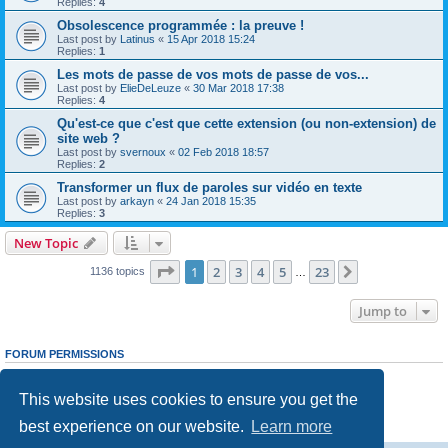
Replies:
4
Obsolescence programmée : la preuve !
Last post by
Latinus
«
15 Apr 2018 15:24
Replies:
1
Les mots de passe de vos mots de passe de vos...
Last post by
ElieDeLeuze
«
30 Mar 2018 17:38
Replies:
4
Qu'est-ce que c'est que cette extension (ou non-extension) de
site web ?
Last post by
svernoux
«
02 Feb 2018 18:57
Replies:
2
Transformer un flux de paroles sur vidéo en texte
Last post by
arkayn
«
24 Jan 2018 15:35
Replies:
3
New Topic
Page
1
of
23
1
2
3
4
5
23
Next
1136 topics
…
Jump to
FORUM PERMISSIONS
You
cannot
post new topics in this forum
You
cannot
reply to topics in this forum
This website uses cookies to ensure you get the
You
cannot
edit your posts in this forum
You
cannot
delete your posts in this forum
best experience on our website.
Learn more
You
cannot
post attachments in this forum