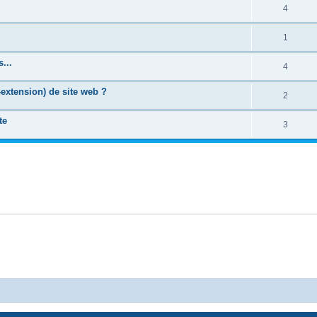
4
1
...
4
-extension) de site web ?
2
te
3
Powered by
phpBB
® Forum Software © phpBB Limited