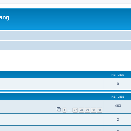
lang
ed search
REPLIES
0
REPLIES
463
1
27
28
29
30
31
…
2