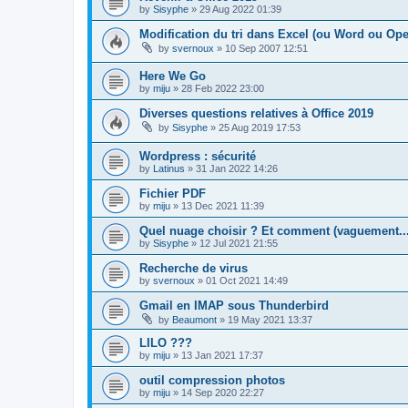
by
Sisyphe
»
29 Aug 2022 01:39
Modification du tri dans Excel (ou Word ou Open
by
svernoux
»
10 Sep 2007 12:51
Here We Go
by
miju
»
28 Feb 2022 23:00
Diverses questions relatives à Office 2019
by
Sisyphe
»
25 Aug 2019 17:53
Wordpress : sécurité
by
Latinus
»
31 Jan 2022 14:26
Fichier PDF
by
miju
»
13 Dec 2021 11:39
Quel nuage choisir ? Et comment (vaguement...
by
Sisyphe
»
12 Jul 2021 21:55
Recherche de virus
by
svernoux
»
01 Oct 2021 14:49
Gmail en IMAP sous Thunderbird
by
Beaumont
»
19 May 2021 13:37
LILO ???
by
miju
»
13 Jan 2021 17:37
outil compression photos
by
miju
»
14 Sep 2020 22:27