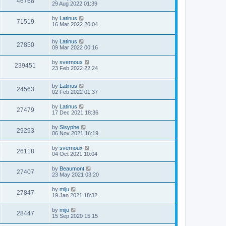
46768
29 Aug 2022 01:39
by
Latinus
71519
16 Mar 2022 20:04
by
Latinus
27850
09 Mar 2022 00:16
by
svernoux
239451
23 Feb 2022 22:24
by
Latinus
24563
02 Feb 2022 01:37
by
Latinus
27479
17 Dec 2021 18:36
by
Sisyphe
29293
06 Nov 2021 16:19
by
svernoux
26118
04 Oct 2021 10:04
by
Beaumont
27407
23 May 2021 03:20
by
miju
27847
19 Jan 2021 18:32
by
miju
28447
15 Sep 2020 15:15