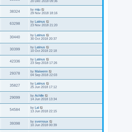
20 Dec 2018 09:36
by
miju
38324
29 Nov 2018 18:16
by
Latinus
63298
23 Nov 2018 21:20
by
Latinus
30440
30 Oct 2018 20:37
by
Latinus
30399
10 Oct 2018 22:18
by
Latinus
42336
23 Sep 2018 17:26
by
Maïwenn
29378
04 Sep 2018 22:03
by
Latinus
35827
25 Jun 2018 17:12
by
Achille
29099
14 Jun 2018 13:34
by
Lal
54584
13 Jun 2018 22:15
by
svernoux
39398
10 Jun 2018 00:39