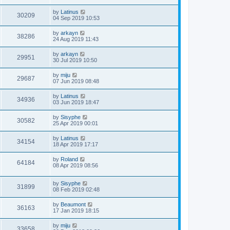
by
Latinus
30209
04 Sep 2019 10:53
by
arkayn
38286
24 Aug 2019 11:43
by
arkayn
29951
30 Jul 2019 10:50
by
miju
29687
07 Jun 2019 08:48
by
Latinus
34936
03 Jun 2019 18:47
by
Sisyphe
30582
25 Apr 2019 00:01
by
Latinus
34154
18 Apr 2019 17:17
by
Roland
64184
08 Apr 2019 08:56
by
Sisyphe
31899
08 Feb 2019 02:48
by
Beaumont
36163
17 Jan 2019 18:15
by
miju
33658