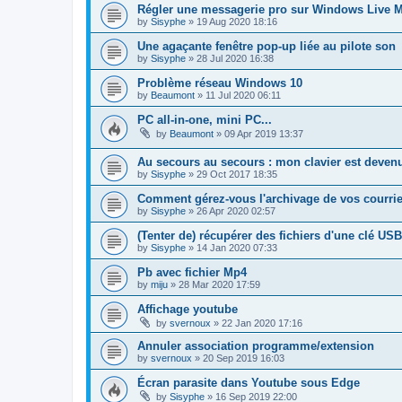
Régler une messagerie pro sur Windows Live Ma
by
Sisyphe
»
19 Aug 2020 18:16
Une agaçante fenêtre pop-up liée au pilote son
by
Sisyphe
»
28 Jul 2020 16:38
Problème réseau Windows 10
by
Beaumont
»
11 Jul 2020 06:11
PC all-in-one, mini PC...
by
Beaumont
»
09 Apr 2019 13:37
Au secours au secours : mon clavier est devenu
by
Sisyphe
»
29 Oct 2017 18:35
Comment gérez-vous l'archivage de vos courriels
by
Sisyphe
»
26 Apr 2020 02:57
(Tenter de) récupérer des fichiers d'une clé U
by
Sisyphe
»
14 Jan 2020 07:33
Pb avec fichier Mp4
by
miju
»
28 Mar 2020 17:59
Affichage youtube
by
svernoux
»
22 Jan 2020 17:16
Annuler association programme/extension
by
svernoux
»
20 Sep 2019 16:03
Écran parasite dans Youtube sous Edge
by
Sisyphe
»
16 Sep 2019 22:00