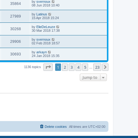
by
svernoux
35864
08 Jun 2018 10:40
by
Latinus
27989
15 Apr 2018 15:24
by
ElieDeLeuze
30268
30 Mar 2018 17:38
by
svernoux
29906
02 Feb 2018 18:57
by
arkayn
30693
24 Jan 2018 15:35
Page
1
of
23
1
2
3
4
5
23
Next
1136 topics
…
Jump to
Delete cookies
All times are
UTC+02:00