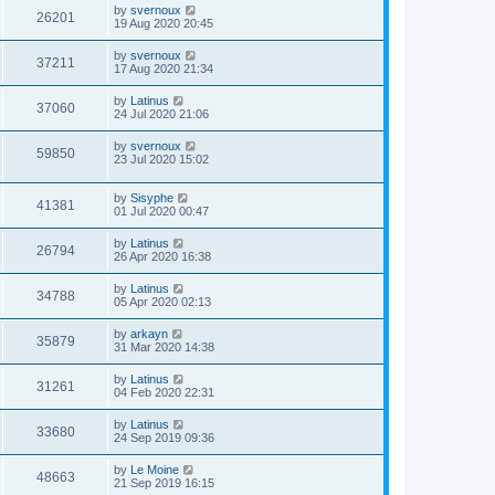
by
svernoux
26201
19 Aug 2020 20:45
by
svernoux
37211
17 Aug 2020 21:34
by
Latinus
37060
24 Jul 2020 21:06
by
svernoux
59850
23 Jul 2020 15:02
by
Sisyphe
41381
01 Jul 2020 00:47
by
Latinus
26794
26 Apr 2020 16:38
by
Latinus
34788
05 Apr 2020 02:13
by
arkayn
35879
31 Mar 2020 14:38
by
Latinus
31261
04 Feb 2020 22:31
by
Latinus
33680
24 Sep 2019 09:36
by
Le Moine
48663
21 Sep 2019 16:15