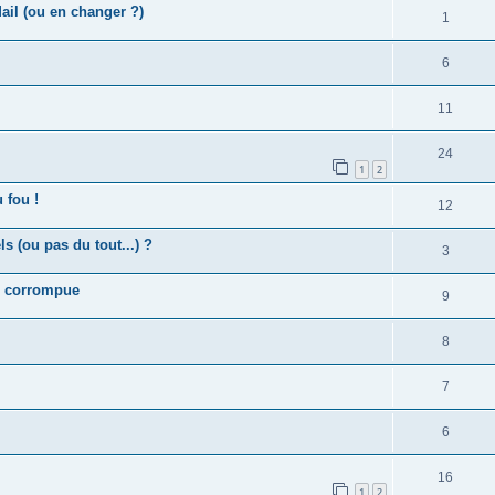
il (ou en changer ?)
1
6
11
24
1
2
 fou !
12
 (ou pas du tout...) ?
3
SB corrompue
9
8
7
6
16
1
2