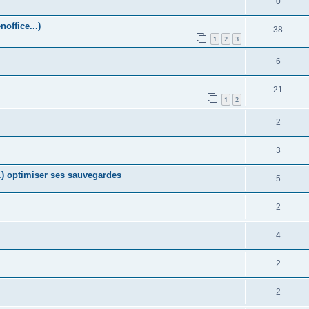
0
office...)
38
1
2
3
6
21
1
2
2
3
) optimiser ses sauvegardes
5
2
4
2
2