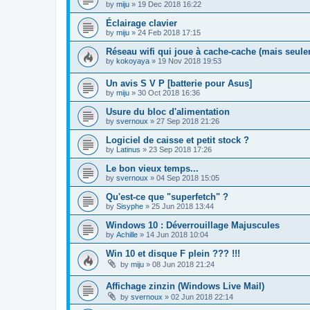
by
miju
»
19 Dec 2018 16:22
Éclairage clavier
by
miju
»
24 Feb 2018 17:15
Réseau wifi qui joue à cache-cache (mais seul
by
kokoyaya
»
19 Nov 2018 19:53
Un avis S V P [batterie pour Asus]
by
miju
»
30 Oct 2018 16:36
Usure du bloc d'alimentation
by
svernoux
»
27 Sep 2018 21:26
Logiciel de caisse et petit stock ?
by
Latinus
»
23 Sep 2018 17:26
Le bon vieux temps...
by
svernoux
»
04 Sep 2018 15:05
Qu'est-ce que "superfetch" ?
by
Sisyphe
»
25 Jun 2018 13:44
Windows 10 : Déverrouillage Majuscules
by
Achille
»
14 Jun 2018 10:04
Win 10 et disque F plein ??? !!!
by
miju
»
08 Jun 2018 21:24
Affichage zinzin (Windows Live Mail)
by
svernoux
»
02 Jun 2018 22:14