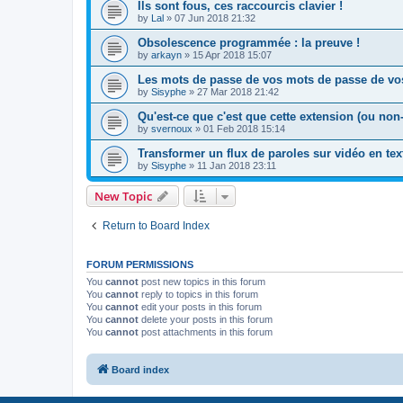
Ils sont fous, ces raccourcis clavier !
by
Lal
»
07 Jun 2018 21:32
Obsolescence programmée : la preuve !
by
arkayn
»
15 Apr 2018 15:07
Les mots de passe de vos mots de passe de vos
by
Sisyphe
»
27 Mar 2018 21:42
Qu'est-ce que c'est que cette extension (ou non
by
svernoux
»
01 Feb 2018 15:14
Transformer un flux de paroles sur vidéo en tex
by
Sisyphe
»
11 Jan 2018 23:11
New Topic
Return to Board Index
FORUM PERMISSIONS
You
cannot
post new topics in this forum
You
cannot
reply to topics in this forum
You
cannot
edit your posts in this forum
You
cannot
delete your posts in this forum
You
cannot
post attachments in this forum
Board index