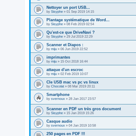
Nettoyer un port USB...
by
Sisyphe
»
01 Sep 2019 14:15
Plantage systématique de Word...
by
Sisyphe
»
08 Feb 2019 02:54
Qu'est-ce que DriveNavi ?
by
Sisyphe
»
29 Jul 2019 22:29
Scanner et Diapos :
by
miju
»
06 Jun 2019 22:52
imprimantes
by
miju
»
15 Oct 2018 16:44
attaque d'un escroc
by
miju
»
02 Feb 2019 10:07
Cle USB mac vs pc vs linux
by
Chocolat
»
08 Mar 2019 20:11
Smartphone
by
svernoux
»
28 Jan 2017 23:57
Scanner en PDF un très gros document
by
Sisyphe
»
15 Jan 2019 15:26
Casque audio
by
svernoux
»
04 Jan 2019 10:58
250 pages en PDF !!!