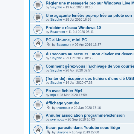
Régler une messagerie pro sur Windows Live Ma
by
Sisyphe
»
19 Aug 2020 18:16
Une agaçante fenêtre pop-up liée au pilote son
by
Sisyphe
»
28 Jul 2020 16:38
Problème réseau Windows 10
by
Beaumont
»
11 Jul 2020 06:11
PC all-in-one, mini PC...
by
Beaumont
»
09 Apr 2019 13:37
Au secours au secours : mon clavier est devenu
by
Sisyphe
»
29 Oct 2017 18:35
Comment gérez-vous l'archivage de vos courriels
by
Sisyphe
»
26 Apr 2020 02:57
(Tenter de) récupérer des fichiers d'une clé U
by
Sisyphe
»
14 Jan 2020 07:33
Pb avec fichier Mp4
by
miju
»
28 Mar 2020 17:59
Affichage youtube
by
svernoux
»
22 Jan 2020 17:16
Annuler association programme/extension
by
svernoux
»
20 Sep 2019 16:03
Écran parasite dans Youtube sous Edge
by
Sisyphe
»
16 Sep 2019 22:00