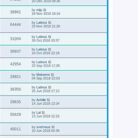
20 Dec 2018 09:36
by
miju
38961
29 Nov 2018 18:16
by
Latinus
64444
23 Nov 2018 21:20
by
Latinus
31004
30 Oct 2018 20:37
by
Latinus
30937
10 Oct 2018 22:18
by
Latinus
42954
23 Sep 2018 17:26
by
Maïwenn
29921
04 Sep 2018 22:03
by
Latinus
36350
25 Jun 2018 17:12
by
Achille
29635
14 Jun 2018 13:34
by
Lal
55629
13 Jun 2018 22:15
by
svernoux
40011
10 Jun 2018 00:39