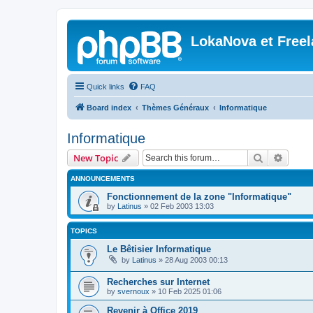
LokaNova et Free
Quick links
FAQ
Board index
Thèmes Généraux
Informatique
Informatique
Search
Advanc
New Topic
ANNOUNCEMENTS
Fonctionnement de la zone "Informatique"
by
Latinus
»
02 Feb 2003 13:03
TOPICS
Le Bêtisier Informatique
by
Latinus
»
28 Aug 2003 00:13
Recherches sur Internet
by
svernoux
»
10 Feb 2025 01:06
Revenir à Office 2019