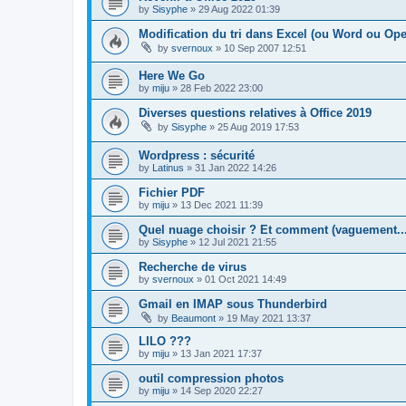
by
Sisyphe
»
29 Aug 2022 01:39
Modification du tri dans Excel (ou Word ou Open
by
svernoux
»
10 Sep 2007 12:51
Here We Go
by
miju
»
28 Feb 2022 23:00
Diverses questions relatives à Office 2019
by
Sisyphe
»
25 Aug 2019 17:53
Wordpress : sécurité
by
Latinus
»
31 Jan 2022 14:26
Fichier PDF
by
miju
»
13 Dec 2021 11:39
Quel nuage choisir ? Et comment (vaguement...
by
Sisyphe
»
12 Jul 2021 21:55
Recherche de virus
by
svernoux
»
01 Oct 2021 14:49
Gmail en IMAP sous Thunderbird
by
Beaumont
»
19 May 2021 13:37
LILO ???
by
miju
»
13 Jan 2021 17:37
outil compression photos
by
miju
»
14 Sep 2020 22:27