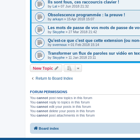
Ils sont fous, ces raccourcis clavier !
by
Lal
»
07 Jun 2018 21:32
Obsolescence programmée : la preuve !
by
arkayn
»
15 Apr 2018 15:07
Les mots de passe de vos mots de passe de vos
by
Sisyphe
»
27 Mar 2018 21:42
Qu'est-ce que c'est que cette extension (ou non
by
svernoux
»
01 Feb 2018 15:14
Transformer un flux de paroles sur vidéo en tex
by
Sisyphe
»
11 Jan 2018 23:11
New Topic
Return to Board Index
FORUM PERMISSIONS
You
cannot
post new topics in this forum
You
cannot
reply to topics in this forum
You
cannot
edit your posts in this forum
You
cannot
delete your posts in this forum
You
cannot
post attachments in this forum
Board index