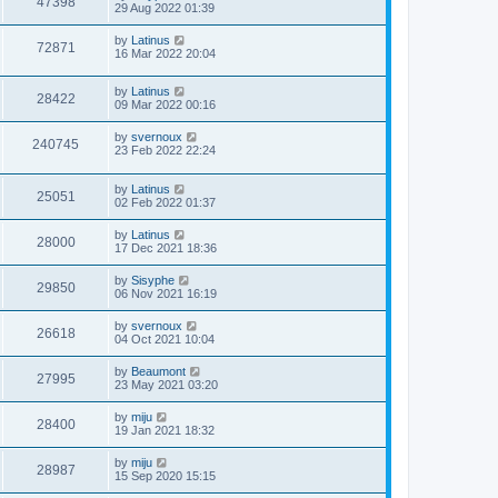
47398
29 Aug 2022 01:39
by
Latinus
72871
16 Mar 2022 20:04
by
Latinus
28422
09 Mar 2022 00:16
by
svernoux
240745
23 Feb 2022 22:24
by
Latinus
25051
02 Feb 2022 01:37
by
Latinus
28000
17 Dec 2021 18:36
by
Sisyphe
29850
06 Nov 2021 16:19
by
svernoux
26618
04 Oct 2021 10:04
by
Beaumont
27995
23 May 2021 03:20
by
miju
28400
19 Jan 2021 18:32
by
miju
28987
15 Sep 2020 15:15