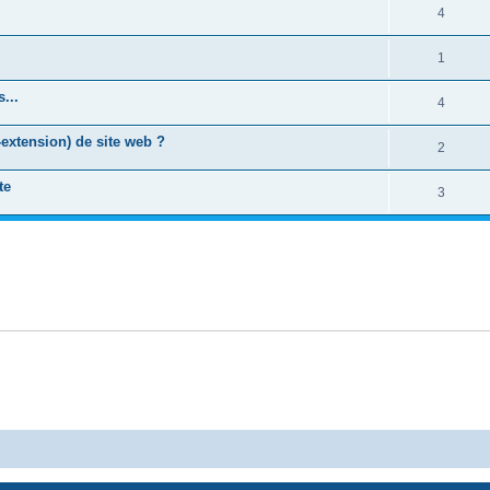
4
1
...
4
-extension) de site web ?
2
te
3
Powered by
phpBB
® Forum Software © phpBB Limited