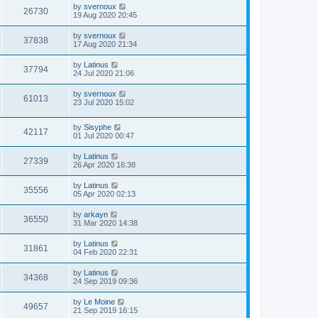
by
svernoux
26730
19 Aug 2020 20:45
by
svernoux
37838
17 Aug 2020 21:34
by
Latinus
37794
24 Jul 2020 21:06
by
svernoux
61013
23 Jul 2020 15:02
by
Sisyphe
42117
01 Jul 2020 00:47
by
Latinus
27339
26 Apr 2020 16:38
by
Latinus
35556
05 Apr 2020 02:13
by
arkayn
36550
31 Mar 2020 14:38
by
Latinus
31861
04 Feb 2020 22:31
by
Latinus
34368
24 Sep 2019 09:36
by
Le Moine
49657
21 Sep 2019 16:15