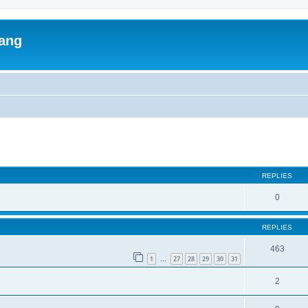
lang
ed search
REPLIES
0
REPLIES
463
1
27
28
29
30
31
…
2