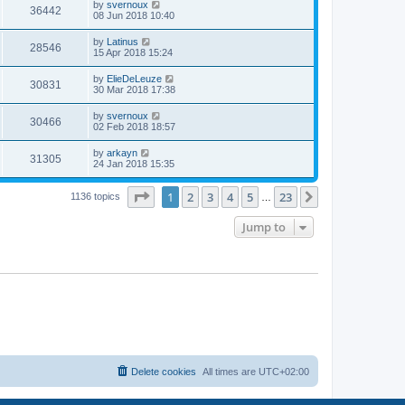
by
svernoux
36442
08 Jun 2018 10:40
by
Latinus
28546
15 Apr 2018 15:24
by
ElieDeLeuze
30831
30 Mar 2018 17:38
by
svernoux
30466
02 Feb 2018 18:57
by
arkayn
31305
24 Jan 2018 15:35
Page
1
of
23
1
2
3
4
5
23
Next
1136 topics
…
Jump to
Delete cookies
All times are
UTC+02:00