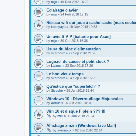
by
miju
»
19 Dec 2018 16:22
Éclairage clavier
by
miju
»
24 Feb 2018 17:15
Réseau wifi qui joue à cache-cache (mais seul
by
kokoyaya
»
19 Nov 2018 19:53
Un avis S V P [batterie pour Asus]
by
miju
»
30 Oct 2018 16:36
Usure du bloc d'alimentation
by
svernoux
»
27 Sep 2018 21:26
Logiciel de caisse et petit stock ?
by
Latinus
»
23 Sep 2018 17:26
Le bon vieux temps...
by
svernoux
»
04 Sep 2018 15:05
Qu'est-ce que "superfetch" ?
by
Sisyphe
»
25 Jun 2018 13:44
Windows 10 : Déverrouillage Majuscules
by
Achille
»
14 Jun 2018 10:04
Win 10 et disque F plein ??? !!!
by
miju
»
08 Jun 2018 21:24
Affichage zinzin (Windows Live Mail)
by
svernoux
»
02 Jun 2018 22:14