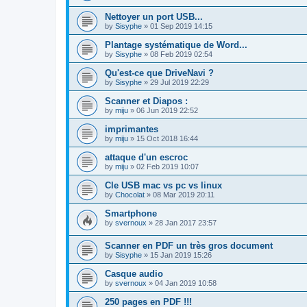
Nettoyer un port USB...
by
Sisyphe
»
01 Sep 2019 14:15
Plantage systématique de Word...
by
Sisyphe
»
08 Feb 2019 02:54
Qu'est-ce que DriveNavi ?
by
Sisyphe
»
29 Jul 2019 22:29
Scanner et Diapos :
by
miju
»
06 Jun 2019 22:52
imprimantes
by
miju
»
15 Oct 2018 16:44
attaque d'un escroc
by
miju
»
02 Feb 2019 10:07
Cle USB mac vs pc vs linux
by
Chocolat
»
08 Mar 2019 20:11
Smartphone
by
svernoux
»
28 Jan 2017 23:57
Scanner en PDF un très gros document
by
Sisyphe
»
15 Jan 2019 15:26
Casque audio
by
svernoux
»
04 Jan 2019 10:58
250 pages en PDF !!!