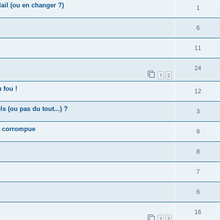
il (ou en changer ?)
1
6
11
24
1
2
 fou !
12
 (ou pas du tout...) ?
3
SB corrompue
9
8
7
6
16
1
2