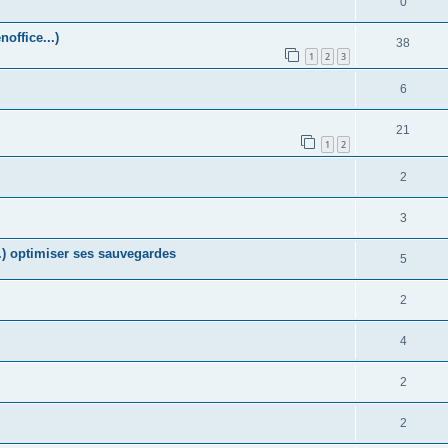
0
office...)
38
1
2
3
6
21
1
2
2
3
) optimiser ses sauvegardes
5
2
4
2
2