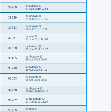
by
Latinus
30750
04 Sep 2019 10:53
by
arkayn
38949
24 Aug 2019 11:43
by
arkayn
30541
30 Jul 2019 10:50
by
miju
30251
07 Jun 2019 08:48
by
Latinus
35528
03 Jun 2019 18:47
by
Sisyphe
31155
25 Apr 2019 00:01
by
Latinus
34796
18 Apr 2019 17:17
by
Roland
65553
08 Apr 2019 08:56
by
Sisyphe
32478
08 Feb 2019 02:48
by
Beaumont
36762
17 Jan 2019 18:15
by
miju
34215