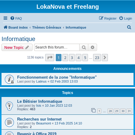
LokaNova et Freelang
FAQ
Register
Login
S
Board index
Thèmes Généraux
Informatique
e
Informatique
a
Search
Advanced search
New Topic
r
c
Page
1
of
23
1
2
3
4
5
23
Next
1136 topics
…
h
Announcements
Fonctionnement de la zone "Informatique"
Last post by
Latinus
«
02 Feb 2003 13:03
Topics
Le Bêtisier Informatique
Last post by
Isis
«
10 Jan 2023 12:03
Replies:
463
1
28
29
30
31
…
Recherches sur Internet
Last post by
Beaumont
«
13 Feb 2025 14:10
Replies:
2
Revenir à Office 2019