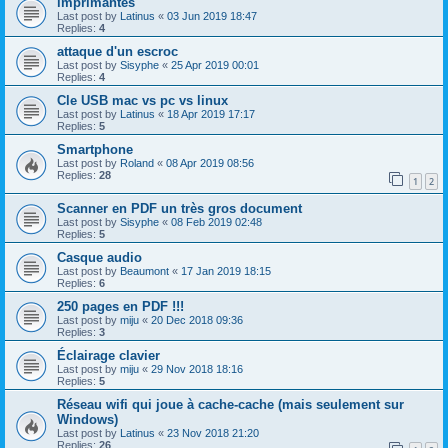
imprimantes
Last post by
Latinus
«
03 Jun 2019 18:47
Replies:
4
attaque d'un escroc
Last post by
Sisyphe
«
25 Apr 2019 00:01
Replies:
4
Cle USB mac vs pc vs linux
Last post by
Latinus
«
18 Apr 2019 17:17
Replies:
5
Smartphone
Last post by
Roland
«
08 Apr 2019 08:56
Replies:
28
1
2
Scanner en PDF un très gros document
Last post by
Sisyphe
«
08 Feb 2019 02:48
Replies:
5
Casque audio
Last post by
Beaumont
«
17 Jan 2019 18:15
Replies:
6
250 pages en PDF !!!
Last post by
miju
«
20 Dec 2018 09:36
Replies:
3
Éclairage clavier
Last post by
miju
«
29 Nov 2018 18:16
Replies:
5
Réseau wifi qui joue à cache-cache (mais seulement sur
Windows)
Last post by
Latinus
«
23 Nov 2018 21:20
Replies:
26