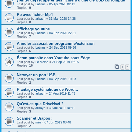
(Tenter de) récupérer des fichiers d'une clé USB corrompue
Last post by
Latinus
«
05 Apr 2020 02:13
Replies:
9
Pb avec fichier Mp4
Last post by
arkayn
«
31 Mar 2020 14:38
Replies:
8
Affichage youtube
Last post by
Latinus
«
04 Feb 2020 22:31
Replies:
7
Annuler association programme/extension
Last post by
Latinus
«
24 Sep 2019 09:36
Replies:
6
Écran parasite dans Youtube sous Edge
Last post by
Le Moine
«
21 Sep 2019 16:15
Replies:
16
1
2
Nettoyer un port USB...
Last post by
Latinus
«
04 Sep 2019 10:53
Replies:
2
Plantage systématique de Word...
Last post by
arkayn
«
24 Aug 2019 11:43
Replies:
8
Qu'est-ce que DriveNavi ?
Last post by
arkayn
«
30 Jul 2019 10:50
Replies:
3
Scanner et Diapos :
Last post by
miju
«
07 Jun 2019 08:48
Replies:
2