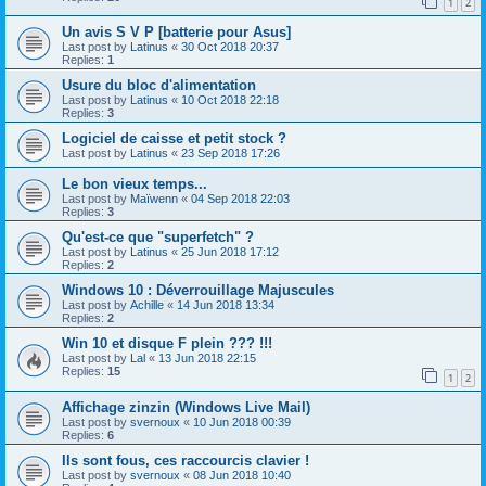
1
2
Un avis S V P [batterie pour Asus]
Last post by
Latinus
«
30 Oct 2018 20:37
Replies:
1
Usure du bloc d'alimentation
Last post by
Latinus
«
10 Oct 2018 22:18
Replies:
3
Logiciel de caisse et petit stock ?
Last post by
Latinus
«
23 Sep 2018 17:26
Le bon vieux temps...
Last post by
Maïwenn
«
04 Sep 2018 22:03
Replies:
3
Qu'est-ce que "superfetch" ?
Last post by
Latinus
«
25 Jun 2018 17:12
Replies:
2
Windows 10 : Déverrouillage Majuscules
Last post by
Achille
«
14 Jun 2018 13:34
Replies:
2
Win 10 et disque F plein ??? !!!
Last post by
Lal
«
13 Jun 2018 22:15
Replies:
15
1
2
Affichage zinzin (Windows Live Mail)
Last post by
svernoux
«
10 Jun 2018 00:39
Replies:
6
Ils sont fous, ces raccourcis clavier !
Last post by
svernoux
«
08 Jun 2018 10:40