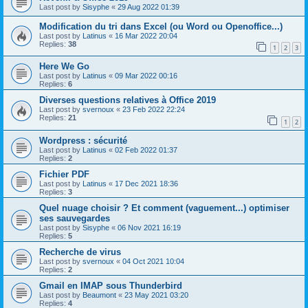
Last post by
Sisyphe
«
29 Aug 2022 01:39
Modification du tri dans Excel (ou Word ou Openoffice...)
Last post by
Latinus
«
16 Mar 2022 20:04
Replies:
38
1
2
3
Here We Go
Last post by
Latinus
«
09 Mar 2022 00:16
Replies:
6
Diverses questions relatives à Office 2019
Last post by
svernoux
«
23 Feb 2022 22:24
Replies:
21
1
2
Wordpress : sécurité
Last post by
Latinus
«
02 Feb 2022 01:37
Replies:
2
Fichier PDF
Last post by
Latinus
«
17 Dec 2021 18:36
Replies:
3
Quel nuage choisir ? Et comment (vaguement...) optimiser
ses sauvegardes
Last post by
Sisyphe
«
06 Nov 2021 16:19
Replies:
5
Recherche de virus
Last post by
svernoux
«
04 Oct 2021 10:04
Replies:
2
Gmail en IMAP sous Thunderbird
Last post by
Beaumont
«
23 May 2021 03:20
Replies:
4