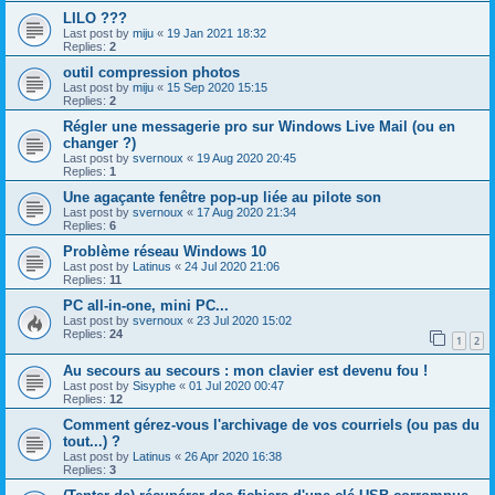
LILO ???
Last post by
miju
«
19 Jan 2021 18:32
Replies:
2
outil compression photos
Last post by
miju
«
15 Sep 2020 15:15
Replies:
2
Régler une messagerie pro sur Windows Live Mail (ou en
changer ?)
Last post by
svernoux
«
19 Aug 2020 20:45
Replies:
1
Une agaçante fenêtre pop-up liée au pilote son
Last post by
svernoux
«
17 Aug 2020 21:34
Replies:
6
Problème réseau Windows 10
Last post by
Latinus
«
24 Jul 2020 21:06
Replies:
11
PC all-in-one, mini PC...
Last post by
svernoux
«
23 Jul 2020 15:02
Replies:
24
1
2
Au secours au secours : mon clavier est devenu fou !
Last post by
Sisyphe
«
01 Jul 2020 00:47
Replies:
12
Comment gérez-vous l'archivage de vos courriels (ou pas du
tout...) ?
Last post by
Latinus
«
26 Apr 2020 16:38
Replies:
3