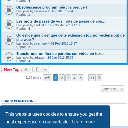
Replies:
4
Obsolescence programmée : la preuve !
Last post by
Latinus
«
15 Apr 2018 15:24
Replies:
1
Les mots de passe de vos mots de passe de vos...
Last post by
ElieDeLeuze
«
30 Mar 2018 17:38
Replies:
4
Qu'est-ce que c'est que cette extension (ou non-extension) de
site web ?
Last post by
svernoux
«
02 Feb 2018 18:57
Replies:
2
Transformer un flux de paroles sur vidéo en texte
Last post by
arkayn
«
24 Jan 2018 15:35
Replies:
3
New Topic
Page
1
of
23
1
2
3
4
5
23
Next
1136 topics
…
Jump to
FORUM PERMISSIONS
You
cannot
post new topics in this forum
You
cannot
reply to topics in this forum
This website uses cookies to ensure you get the
You
cannot
edit your posts in this forum
You
cannot
delete your posts in this forum
best experience on our website.
Learn more
You
cannot
post attachments in this forum