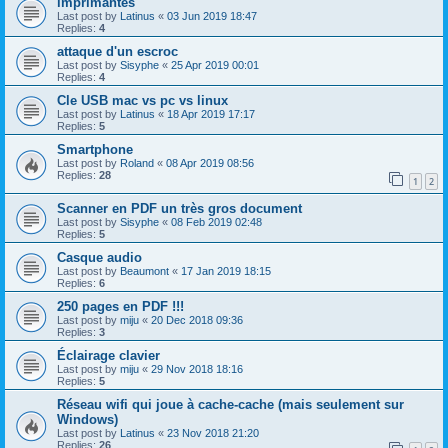
imprimantes
Last post by
Latinus
«
03 Jun 2019 18:47
Replies:
4
attaque d'un escroc
Last post by
Sisyphe
«
25 Apr 2019 00:01
Replies:
4
Cle USB mac vs pc vs linux
Last post by
Latinus
«
18 Apr 2019 17:17
Replies:
5
Smartphone
Last post by
Roland
«
08 Apr 2019 08:56
Replies:
28
1
2
Scanner en PDF un très gros document
Last post by
Sisyphe
«
08 Feb 2019 02:48
Replies:
5
Casque audio
Last post by
Beaumont
«
17 Jan 2019 18:15
Replies:
6
250 pages en PDF !!!
Last post by
miju
«
20 Dec 2018 09:36
Replies:
3
Éclairage clavier
Last post by
miju
«
29 Nov 2018 18:16
Replies:
5
Réseau wifi qui joue à cache-cache (mais seulement sur
Windows)
Last post by
Latinus
«
23 Nov 2018 21:20
Replies:
26