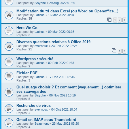
Last post by
Sisyphe
«
29 Aug 2022 01:39
Modification du tri dans Excel (ou Word ou Openoffice...)
Last post by
Latinus
«
16 Mar 2022 20:04
Replies:
38
1
2
3
Here We Go
Last post by
Latinus
«
09 Mar 2022 00:16
Replies:
6
Diverses questions relatives à Office 2019
Last post by
svernoux
«
23 Feb 2022 22:24
Replies:
21
1
2
Wordpress : sécurité
Last post by
Latinus
«
02 Feb 2022 01:37
Replies:
2
Fichier PDF
Last post by
Latinus
«
17 Dec 2021 18:36
Replies:
3
Quel nuage choisir ? Et comment (vaguement...) optimiser
ses sauvegardes
Last post by
Sisyphe
«
06 Nov 2021 16:19
Replies:
5
Recherche de virus
Last post by
svernoux
«
04 Oct 2021 10:04
Replies:
2
Gmail en IMAP sous Thunderbird
Last post by
Beaumont
«
23 May 2021 03:20
Replies:
4