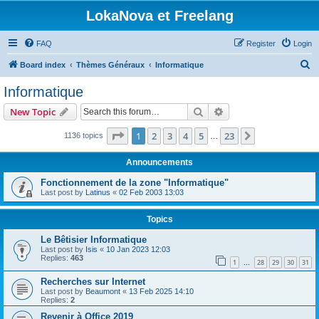
LokaNova et Freelang
FAQ
Register
Login
S
Board index
Thèmes Généraux
Informatique
e
Informatique
a
Search
Advanced search
New Topic
r
c
Page
1
of
23
1
2
3
4
5
23
Next
1136 topics
…
h
Announcements
Fonctionnement de la zone "Informatique"
Last post by
Latinus
«
02 Feb 2003 13:03
Topics
Le Bêtisier Informatique
Last post by
Isis
«
10 Jan 2023 12:03
Replies:
463
1
28
29
30
31
…
Recherches sur Internet
Last post by
Beaumont
«
13 Feb 2025 14:10
Replies:
2
Revenir à Office 2019