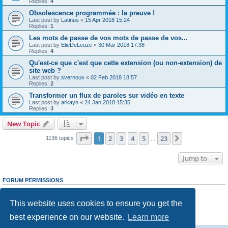
Replies:
4
Obsolescence programmée : la preuve !
Last post by
Latinus
«
15 Apr 2018 15:24
Replies:
1
Les mots de passe de vos mots de passe de vos...
Last post by
ElieDeLeuze
«
30 Mar 2018 17:38
Replies:
4
Qu'est-ce que c'est que cette extension (ou non-extension) de
site web ?
Last post by
svernoux
«
02 Feb 2018 18:57
Replies:
2
Transformer un flux de paroles sur vidéo en texte
Last post by
arkayn
«
24 Jan 2018 15:35
Replies:
3
New Topic
Page
1
of
23
1
2
3
4
5
23
Next
1136 topics
…
Jump to
FORUM PERMISSIONS
You
cannot
post new topics in this forum
You
cannot
reply to topics in this forum
This website uses cookies to ensure you get the
You
cannot
edit your posts in this forum
You
cannot
delete your posts in this forum
best experience on our website.
Learn more
You
cannot
post attachments in this forum