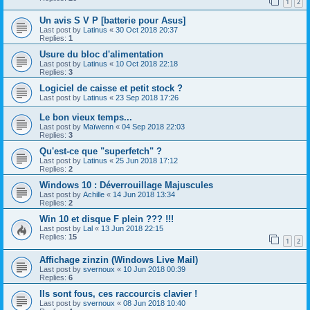
1
2
Un avis S V P [batterie pour Asus]
Last post by
Latinus
«
30 Oct 2018 20:37
Replies:
1
Usure du bloc d'alimentation
Last post by
Latinus
«
10 Oct 2018 22:18
Replies:
3
Logiciel de caisse et petit stock ?
Last post by
Latinus
«
23 Sep 2018 17:26
Le bon vieux temps...
Last post by
Maïwenn
«
04 Sep 2018 22:03
Replies:
3
Qu'est-ce que "superfetch" ?
Last post by
Latinus
«
25 Jun 2018 17:12
Replies:
2
Windows 10 : Déverrouillage Majuscules
Last post by
Achille
«
14 Jun 2018 13:34
Replies:
2
Win 10 et disque F plein ??? !!!
Last post by
Lal
«
13 Jun 2018 22:15
Replies:
15
1
2
Affichage zinzin (Windows Live Mail)
Last post by
svernoux
«
10 Jun 2018 00:39
Replies:
6
Ils sont fous, ces raccourcis clavier !
Last post by
svernoux
«
08 Jun 2018 10:40