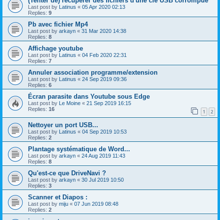
(Tenter de) récupérer des fichiers d'une clé USB corrompue
Last post by
Latinus
«
05 Apr 2020 02:13
Replies:
9
Pb avec fichier Mp4
Last post by
arkayn
«
31 Mar 2020 14:38
Replies:
8
Affichage youtube
Last post by
Latinus
«
04 Feb 2020 22:31
Replies:
7
Annuler association programme/extension
Last post by
Latinus
«
24 Sep 2019 09:36
Replies:
6
Écran parasite dans Youtube sous Edge
Last post by
Le Moine
«
21 Sep 2019 16:15
Replies:
16
1
2
Nettoyer un port USB...
Last post by
Latinus
«
04 Sep 2019 10:53
Replies:
2
Plantage systématique de Word...
Last post by
arkayn
«
24 Aug 2019 11:43
Replies:
8
Qu'est-ce que DriveNavi ?
Last post by
arkayn
«
30 Jul 2019 10:50
Replies:
3
Scanner et Diapos :
Last post by
miju
«
07 Jun 2019 08:48
Replies:
2