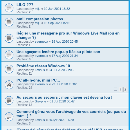
LILO ???
Last post by
miju
«
19 Jan 2021 18:32
Replies:
2
outil compression photos
Last post by
miju
«
15 Sep 2020 15:15
Replies:
2
Régler une messagerie pro sur Windows Live Mail (ou en
changer ?)
Last post by
svernoux
«
19 Aug 2020 20:45
Replies:
1
Une agaçante fenêtre pop-up liée au pilote son
Last post by
svernoux
«
17 Aug 2020 21:34
Replies:
6
Problème réseau Windows 10
Last post by
Latinus
«
24 Jul 2020 21:06
Replies:
11
PC all-in-one, mini PC...
Last post by
svernoux
«
23 Jul 2020 15:02
Replies:
24
1
2
Au secours au secours : mon clavier est devenu fou !
Last post by
Sisyphe
«
01 Jul 2020 00:47
Replies:
12
Comment gérez-vous l'archivage de vos courriels (ou pas du
tout...) ?
Last post by
Latinus
«
26 Apr 2020 16:38
Replies:
3