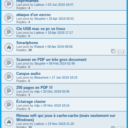
imprimantes
Last post by
Latinus
«
03 Jun 2019 18:47
Replies:
4
attaque d'un escroc
Last post by
Sisyphe
«
25 Apr 2019 00:01
Replies:
4
Cle USB mac vs pc vs linux
Last post by
Latinus
«
18 Apr 2019 17:17
Replies:
5
Smartphone
Last post by
Roland
«
08 Apr 2019 08:56
Replies:
28
1
2
Scanner en PDF un très gros document
Last post by
Sisyphe
«
08 Feb 2019 02:48
Replies:
5
Casque audio
Last post by
Beaumont
«
17 Jan 2019 18:15
Replies:
6
250 pages en PDF !!!
Last post by
miju
«
20 Dec 2018 09:36
Replies:
3
Éclairage clavier
Last post by
miju
«
29 Nov 2018 18:16
Replies:
5
Réseau wifi qui joue à cache-cache (mais seulement sur
Windows)
Last post by
Latinus
«
23 Nov 2018 21:20
Replies:
26