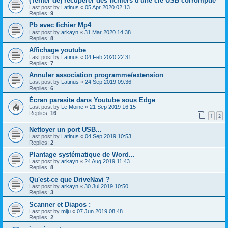
(Tenter de) récupérer des fichiers d'une clé USB corrompue
Last post by
Latinus
«
05 Apr 2020 02:13
Replies:
9
Pb avec fichier Mp4
Last post by
arkayn
«
31 Mar 2020 14:38
Replies:
8
Affichage youtube
Last post by
Latinus
«
04 Feb 2020 22:31
Replies:
7
Annuler association programme/extension
Last post by
Latinus
«
24 Sep 2019 09:36
Replies:
6
Écran parasite dans Youtube sous Edge
Last post by
Le Moine
«
21 Sep 2019 16:15
Replies:
16
1
2
Nettoyer un port USB...
Last post by
Latinus
«
04 Sep 2019 10:53
Replies:
2
Plantage systématique de Word...
Last post by
arkayn
«
24 Aug 2019 11:43
Replies:
8
Qu'est-ce que DriveNavi ?
Last post by
arkayn
«
30 Jul 2019 10:50
Replies:
3
Scanner et Diapos :
Last post by
miju
«
07 Jun 2019 08:48
Replies:
2