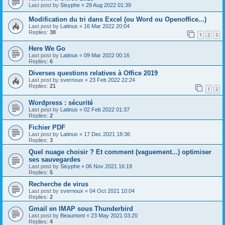
Last post by
Sisyphe
«
29 Aug 2022 01:39
Modification du tri dans Excel (ou Word ou Openoffice...)
Last post by
Latinus
«
16 Mar 2022 20:04
Replies:
38
1
2
3
Here We Go
Last post by
Latinus
«
09 Mar 2022 00:16
Replies:
6
Diverses questions relatives à Office 2019
Last post by
svernoux
«
23 Feb 2022 22:24
Replies:
21
1
2
Wordpress : sécurité
Last post by
Latinus
«
02 Feb 2022 01:37
Replies:
2
Fichier PDF
Last post by
Latinus
«
17 Dec 2021 18:36
Replies:
3
Quel nuage choisir ? Et comment (vaguement...) optimiser
ses sauvegardes
Last post by
Sisyphe
«
06 Nov 2021 16:19
Replies:
5
Recherche de virus
Last post by
svernoux
«
04 Oct 2021 10:04
Replies:
2
Gmail en IMAP sous Thunderbird
Last post by
Beaumont
«
23 May 2021 03:20
Replies:
4