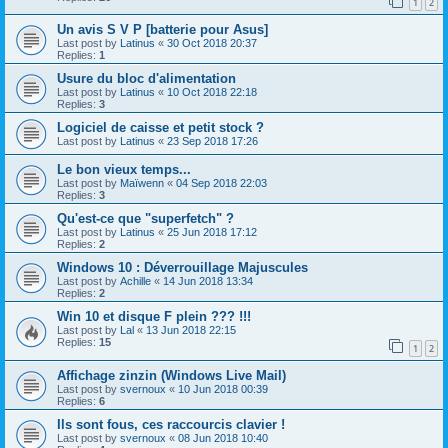
1
2
Un avis S V P [batterie pour Asus]
Last post by
Latinus
«
30 Oct 2018 20:37
Replies:
1
Usure du bloc d'alimentation
Last post by
Latinus
«
10 Oct 2018 22:18
Replies:
3
Logiciel de caisse et petit stock ?
Last post by
Latinus
«
23 Sep 2018 17:26
Le bon vieux temps...
Last post by
Maïwenn
«
04 Sep 2018 22:03
Replies:
3
Qu'est-ce que "superfetch" ?
Last post by
Latinus
«
25 Jun 2018 17:12
Replies:
2
Windows 10 : Déverrouillage Majuscules
Last post by
Achille
«
14 Jun 2018 13:34
Replies:
2
Win 10 et disque F plein ??? !!!
Last post by
Lal
«
13 Jun 2018 22:15
Replies:
15
1
2
Affichage zinzin (Windows Live Mail)
Last post by
svernoux
«
10 Jun 2018 00:39
Replies:
6
Ils sont fous, ces raccourcis clavier !
Last post by
svernoux
«
08 Jun 2018 10:40