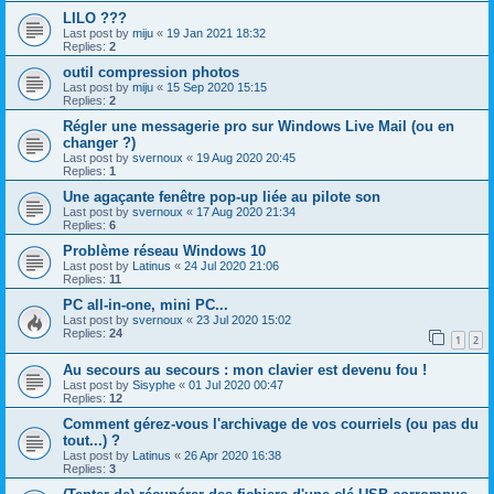
LILO ???
Last post by
miju
«
19 Jan 2021 18:32
Replies:
2
outil compression photos
Last post by
miju
«
15 Sep 2020 15:15
Replies:
2
Régler une messagerie pro sur Windows Live Mail (ou en
changer ?)
Last post by
svernoux
«
19 Aug 2020 20:45
Replies:
1
Une agaçante fenêtre pop-up liée au pilote son
Last post by
svernoux
«
17 Aug 2020 21:34
Replies:
6
Problème réseau Windows 10
Last post by
Latinus
«
24 Jul 2020 21:06
Replies:
11
PC all-in-one, mini PC...
Last post by
svernoux
«
23 Jul 2020 15:02
Replies:
24
1
2
Au secours au secours : mon clavier est devenu fou !
Last post by
Sisyphe
«
01 Jul 2020 00:47
Replies:
12
Comment gérez-vous l'archivage de vos courriels (ou pas du
tout...) ?
Last post by
Latinus
«
26 Apr 2020 16:38
Replies:
3