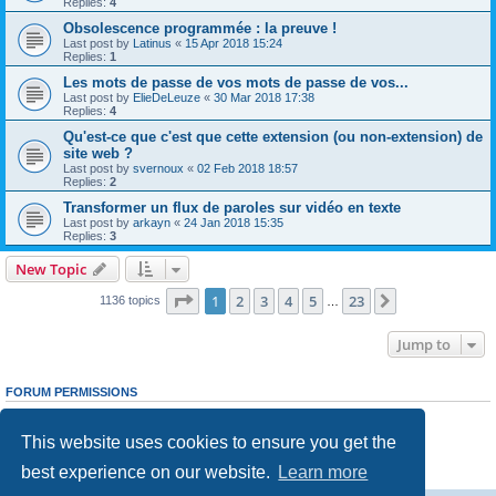
Replies:
4
Obsolescence programmée : la preuve !
Last post by
Latinus
«
15 Apr 2018 15:24
Replies:
1
Les mots de passe de vos mots de passe de vos...
Last post by
ElieDeLeuze
«
30 Mar 2018 17:38
Replies:
4
Qu'est-ce que c'est que cette extension (ou non-extension) de
site web ?
Last post by
svernoux
«
02 Feb 2018 18:57
Replies:
2
Transformer un flux de paroles sur vidéo en texte
Last post by
arkayn
«
24 Jan 2018 15:35
Replies:
3
New Topic
Page
1
of
23
1
2
3
4
5
23
Next
1136 topics
…
Jump to
FORUM PERMISSIONS
You
cannot
post new topics in this forum
You
cannot
reply to topics in this forum
This website uses cookies to ensure you get the
You
cannot
edit your posts in this forum
You
cannot
delete your posts in this forum
best experience on our website.
Learn more
You
cannot
post attachments in this forum