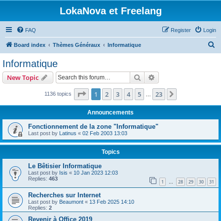
LokaNova et Freelang
FAQ
Register
Login
S
Board index
Thèmes Généraux
Informatique
e
Informatique
a
Search
Advanced search
New Topic
r
c
Page
1
of
23
1
2
3
4
5
23
Next
1136 topics
…
h
Announcements
Fonctionnement de la zone "Informatique"
Last post by
Latinus
«
02 Feb 2003 13:03
Topics
Le Bêtisier Informatique
Last post by
Isis
«
10 Jan 2023 12:03
Replies:
463
1
28
29
30
31
…
Recherches sur Internet
Last post by
Beaumont
«
13 Feb 2025 14:10
Replies:
2
Revenir à Office 2019