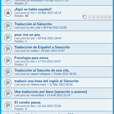
Last post by
kokoyaya
«
02 Apr 2013 17:14
Replies:
2
¡Aquí se habla español!
Last post by
Isis
«
15 Mar 2013 16:14
Replies:
84
1
2
3
4
5
6
Traducción al Sánscrito
Last post by
leo_rulo
«
08 Feb 2013 23:08
pour rire un peu
Last post by
Isis
«
03 Feb 2013 18:44
Replies:
1
Traduccion de Español a Sanscrito
Last post by
mateo
«
29 Dec 2012 23:57
Fonologia para ninos
Last post by
Isis
«
17 Oct 2012 10:07
Replies:
3
Traducción al Sancrito de una cita.
Last post by
raquel rodriguez
«
24 Apr 2012 18:06
traducir una frase del inglés al Sánscrito
Last post by
Helena mdrz
«
31 Mar 2012 20:54
Una traduccion por favor [sanscrito y arameo]
Last post by
venustiana
«
13 Feb 2012 22:16
El condor passa.
Last post by
Isis
«
10 Jan 2012 15:28
Replies:
3