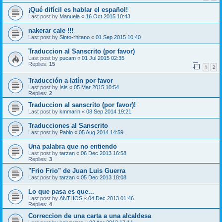
¡Qué difícil es hablar el español!
Last post by
Manuela
«
16 Oct 2015 10:43
nakerar cale !!!
Last post by
Sinto-rhitano
«
01 Sep 2015 10:40
Traduccion al Sanscrito (por favor)
Last post by
pucam
«
01 Jul 2015 02:35
Replies:
15
1
2
Traducción a latín por favor
Last post by
Isis
«
05 Mar 2015 10:54
Replies:
2
Traduccion al sanscrito (por favor)!
Last post by
kmmarin
«
08 Sep 2014 19:21
Traducciones al Sanscrito
Last post by
Pablo
«
05 Aug 2014 14:59
Una palabra que no entiendo
Last post by
tarzan
«
06 Dec 2013 16:58
Replies:
3
"Frio Frio" de Juan Luis Guerra
Last post by
tarzan
«
05 Dec 2013 18:08
Lo que pasa es que...
Last post by
ANTHOS
«
04 Dec 2013 01:46
Replies:
4
Correccion de una carta a una alcaldesa