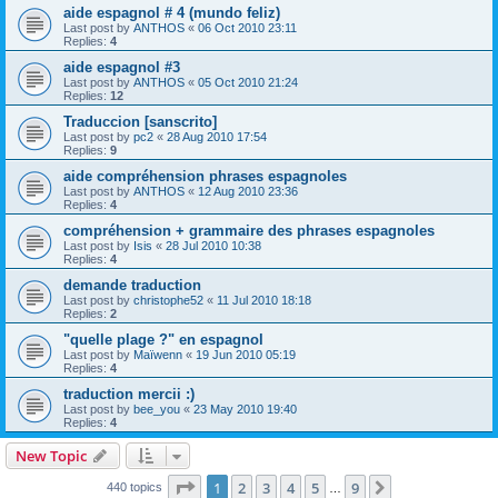
aide espagnol # 4 (mundo feliz)
Last post by
ANTHOS
«
06 Oct 2010 23:11
Replies:
4
aide espagnol #3
Last post by
ANTHOS
«
05 Oct 2010 21:24
Replies:
12
Traduccion [sanscrito]
Last post by
pc2
«
28 Aug 2010 17:54
Replies:
9
aide compréhension phrases espagnoles
Last post by
ANTHOS
«
12 Aug 2010 23:36
Replies:
4
compréhension + grammaire des phrases espagnoles
Last post by
Isis
«
28 Jul 2010 10:38
Replies:
4
demande traduction
Last post by
christophe52
«
11 Jul 2010 18:18
Replies:
2
"quelle plage ?" en espagnol
Last post by
Maïwenn
«
19 Jun 2010 05:19
Replies:
4
traduction mercii :)
Last post by
bee_you
«
23 May 2010 19:40
Replies:
4
New Topic
Page
1
of
9
1
2
3
4
5
9
Next
440 topics
…