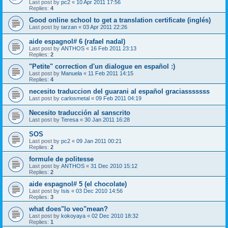
Last post by
pc2
«
10 Apr 2011 17:56
Replies:
4
Good online school to get a translation certificate (inglés)
Last post by
tarzan
«
03 Apr 2011 22:26
aide espagnol# 6 (rafael nadal)
Last post by
ANTHOS
«
16 Feb 2011 23:13
Replies:
2
"Petite" correction d'un dialogue en español :)
Last post by
Manuela
«
11 Feb 2011 14:15
Replies:
4
necesito traduccion del guarani al español graciasssssss
Last post by
carlosmetal
«
09 Feb 2011 04:19
Necesito traducción al sanscrito
Last post by
Teresa
«
30 Jan 2011 16:28
SOS
Last post by
pc2
«
09 Jan 2011 00:21
Replies:
2
formule de politesse
Last post by
ANTHOS
«
31 Dec 2010 15:12
Replies:
2
aide espagnol# 5 (el chocolate)
Last post by
Isis
«
03 Dec 2010 14:56
Replies:
3
what does"lo veo"mean?
Last post by
kokoyaya
«
02 Dec 2010 18:32
Replies:
1