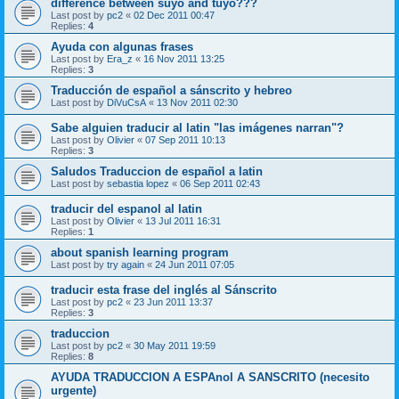
difference between suyo and tuyo???
Last post by
pc2
«
02 Dec 2011 00:47
Replies:
4
Ayuda con algunas frases
Last post by
Era_z
«
16 Nov 2011 13:25
Replies:
3
Traducción de español a sánscrito y hebreo
Last post by
DiVuCsA
«
13 Nov 2011 02:30
Sabe alguien traducir al latin "las imágenes narran"?
Last post by
Olivier
«
07 Sep 2011 10:13
Replies:
3
Saludos Traduccion de español a latin
Last post by
sebastia lopez
«
06 Sep 2011 02:43
traducir del espanol al latin
Last post by
Olivier
«
13 Jul 2011 16:31
Replies:
1
about spanish learning program
Last post by
try again
«
24 Jun 2011 07:05
traducir esta frase del inglés al Sánscrito
Last post by
pc2
«
23 Jun 2011 13:37
Replies:
3
traduccion
Last post by
pc2
«
30 May 2011 19:59
Replies:
8
AYUDA TRADUCCION A ESPAnol A SANSCRITO (necesito
urgente)