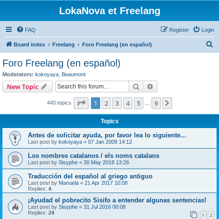
LokaNova et Freelang
FAQ
Register
Login
S
Board index
Freelang
Foro Freelang (en español)
e
Foro Freelang (en español)
a
Moderators:
kokoyaya
,
Beaumont
r
Search
Advanced search
New Topic
c
Page
1
of
9
1
2
3
4
5
9
Next
440 topics
h
…
Topics
Antes de solicitar ayuda, por favor lea lo siguiente...
Last post by
kokoyaya
«
07 Jan 2009 14:12
Los nombres catalanos / els noms catalans
Last post by
Sisyphe
«
30 May 2018 13:26
Traducción del español al griego antiguo
Last post by
Manuela
«
21 Apr 2017 10:08
Replies:
4
¡Ayudad el pobrecito Sisifo a entender algunas sentencias!
Last post by
Sisyphe
«
31 Jul 2016 00:08
Replies:
24
1
2