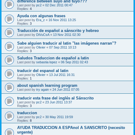
difference between suyo and tuyo???
Last post by
pc2
«
02 Dec 2011 00:47
Replies:
4
Ayuda con algunas frases
Last post by
Era_z
«
16 Nov 2011 13:25
Replies:
3
Traducción de español a sánscrito y hebreo
Last post by
DiVuCsA
«
13 Nov 2011 02:30
Sabe alguien traducir al latin "las imágenes narran"?
Last post by
Olivier
«
07 Sep 2011 10:13
Replies:
3
Saludos Traduccion de español a latin
Last post by
sebastia lopez
«
06 Sep 2011 02:43
traducir del espanol al latin
Last post by
Olivier
«
13 Jul 2011 16:31
Replies:
1
about spanish learning program
Last post by
try again
«
24 Jun 2011 07:05
traducir esta frase del inglés al Sánscrito
Last post by
pc2
«
23 Jun 2011 13:37
Replies:
3
traduccion
Last post by
pc2
«
30 May 2011 19:59
Replies:
8
AYUDA TRADUCCION A ESPAnol A SANSCRITO (necesito
urgente)