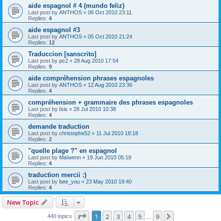
aide espagnol # 4 (mundo feliz)
Last post by
ANTHOS
«
06 Oct 2010 23:11
Replies:
4
aide espagnol #3
Last post by
ANTHOS
«
05 Oct 2010 21:24
Replies:
12
Traduccion [sanscrito]
Last post by
pc2
«
28 Aug 2010 17:54
Replies:
9
aide compréhension phrases espagnoles
Last post by
ANTHOS
«
12 Aug 2010 23:36
Replies:
4
compréhension + grammaire des phrases espagnoles
Last post by
Isis
«
28 Jul 2010 10:38
Replies:
4
demande traduction
Last post by
christophe52
«
11 Jul 2010 18:18
Replies:
2
"quelle plage ?" en espagnol
Last post by
Maïwenn
«
19 Jun 2010 05:19
Replies:
4
traduction mercii :)
Last post by
bee_you
«
23 May 2010 19:40
Replies:
4
New Topic
Page
1
of
9
1
2
3
4
5
9
Next
440 topics
…