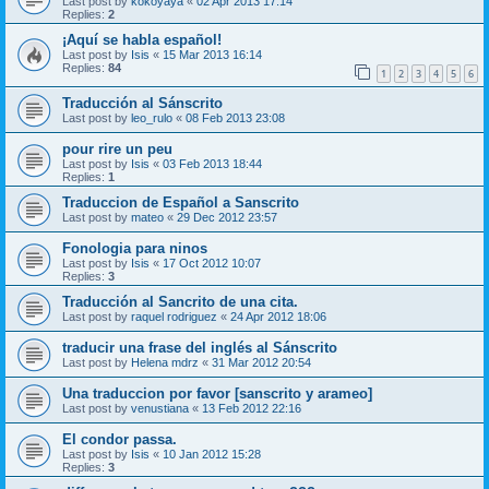
Last post by
kokoyaya
«
02 Apr 2013 17:14
Replies:
2
¡Aquí se habla español!
Last post by
Isis
«
15 Mar 2013 16:14
Replies:
84
1
2
3
4
5
6
Traducción al Sánscrito
Last post by
leo_rulo
«
08 Feb 2013 23:08
pour rire un peu
Last post by
Isis
«
03 Feb 2013 18:44
Replies:
1
Traduccion de Español a Sanscrito
Last post by
mateo
«
29 Dec 2012 23:57
Fonologia para ninos
Last post by
Isis
«
17 Oct 2012 10:07
Replies:
3
Traducción al Sancrito de una cita.
Last post by
raquel rodriguez
«
24 Apr 2012 18:06
traducir una frase del inglés al Sánscrito
Last post by
Helena mdrz
«
31 Mar 2012 20:54
Una traduccion por favor [sanscrito y arameo]
Last post by
venustiana
«
13 Feb 2012 22:16
El condor passa.
Last post by
Isis
«
10 Jan 2012 15:28
Replies:
3