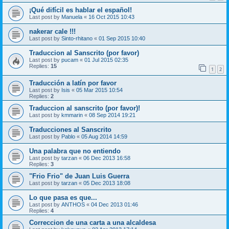
¡Qué difícil es hablar el español!
Last post by
Manuela
«
16 Oct 2015 10:43
nakerar cale !!!
Last post by
Sinto-rhitano
«
01 Sep 2015 10:40
Traduccion al Sanscrito (por favor)
Last post by
pucam
«
01 Jul 2015 02:35
Replies:
15
1
2
Traducción a latín por favor
Last post by
Isis
«
05 Mar 2015 10:54
Replies:
2
Traduccion al sanscrito (por favor)!
Last post by
kmmarin
«
08 Sep 2014 19:21
Traducciones al Sanscrito
Last post by
Pablo
«
05 Aug 2014 14:59
Una palabra que no entiendo
Last post by
tarzan
«
06 Dec 2013 16:58
Replies:
3
"Frio Frio" de Juan Luis Guerra
Last post by
tarzan
«
05 Dec 2013 18:08
Lo que pasa es que...
Last post by
ANTHOS
«
04 Dec 2013 01:46
Replies:
4
Correccion de una carta a una alcaldesa