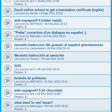
Last post by
pc2
«
10 Apr 2011 17:56
Replies:
4
Good online school to get a translation certificate (inglés)
Last post by
tarzan
«
03 Apr 2011 22:26
aide espagnol# 6 (rafael nadal)
Last post by
ANTHOS
«
16 Feb 2011 23:13
Replies:
2
"Petite" correction d'un dialogue en español :)
Last post by
Manuela
«
11 Feb 2011 14:15
Replies:
4
necesito traduccion del guarani al español graciasssssss
Last post by
carlosmetal
«
09 Feb 2011 04:19
Necesito traducción al sanscrito
Last post by
Teresa
«
30 Jan 2011 16:28
SOS
Last post by
pc2
«
09 Jan 2011 00:21
Replies:
2
formule de politesse
Last post by
ANTHOS
«
31 Dec 2010 15:12
Replies:
2
aide espagnol# 5 (el chocolate)
Last post by
Isis
«
03 Dec 2010 14:56
Replies:
3
what does"lo veo"mean?
Last post by
kokoyaya
«
02 Dec 2010 18:32
Replies:
1