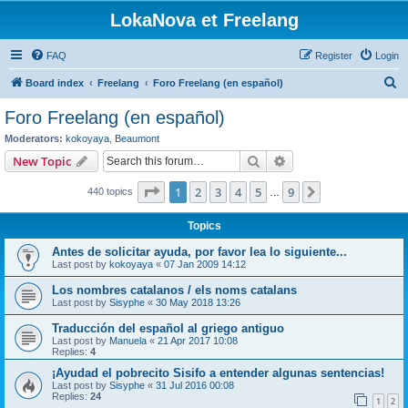
LokaNova et Freelang
FAQ
Register
Login
S
Board index
Freelang
Foro Freelang (en español)
e
Foro Freelang (en español)
a
Moderators:
kokoyaya
,
Beaumont
r
Search
Advanced search
New Topic
c
Page
1
of
9
1
2
3
4
5
9
Next
440 topics
h
…
Topics
Antes de solicitar ayuda, por favor lea lo siguiente...
Last post by
kokoyaya
«
07 Jan 2009 14:12
Los nombres catalanos / els noms catalans
Last post by
Sisyphe
«
30 May 2018 13:26
Traducción del español al griego antiguo
Last post by
Manuela
«
21 Apr 2017 10:08
Replies:
4
¡Ayudad el pobrecito Sisifo a entender algunas sentencias!
Last post by
Sisyphe
«
31 Jul 2016 00:08
Replies:
24
1
2