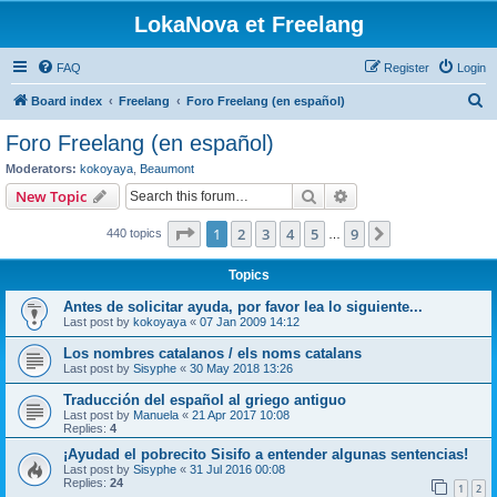
LokaNova et Freelang
FAQ
Register
Login
S
Board index
Freelang
Foro Freelang (en español)
e
Foro Freelang (en español)
a
Moderators:
kokoyaya
,
Beaumont
r
Search
Advanced search
New Topic
c
Page
1
of
9
1
2
3
4
5
9
Next
440 topics
h
…
Topics
Antes de solicitar ayuda, por favor lea lo siguiente...
Last post by
kokoyaya
«
07 Jan 2009 14:12
Los nombres catalanos / els noms catalans
Last post by
Sisyphe
«
30 May 2018 13:26
Traducción del español al griego antiguo
Last post by
Manuela
«
21 Apr 2017 10:08
Replies:
4
¡Ayudad el pobrecito Sisifo a entender algunas sentencias!
Last post by
Sisyphe
«
31 Jul 2016 00:08
Replies:
24
1
2