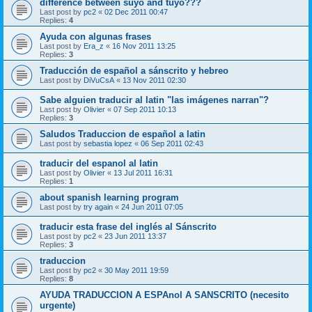
difference between suyo and tuyo???
Last post by
pc2
«
02 Dec 2011 00:47
Replies:
4
Ayuda con algunas frases
Last post by
Era_z
«
16 Nov 2011 13:25
Replies:
3
Traducción de español a sánscrito y hebreo
Last post by
DiVuCsA
«
13 Nov 2011 02:30
Sabe alguien traducir al latin "las imágenes narran"?
Last post by
Olivier
«
07 Sep 2011 10:13
Replies:
3
Saludos Traduccion de español a latin
Last post by
sebastia lopez
«
06 Sep 2011 02:43
traducir del espanol al latin
Last post by
Olivier
«
13 Jul 2011 16:31
Replies:
1
about spanish learning program
Last post by
try again
«
24 Jun 2011 07:05
traducir esta frase del inglés al Sánscrito
Last post by
pc2
«
23 Jun 2011 13:37
Replies:
3
traduccion
Last post by
pc2
«
30 May 2011 19:59
Replies:
8
AYUDA TRADUCCION A ESPAnol A SANSCRITO (necesito
urgente)