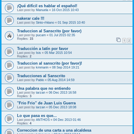
¡Qué difícil es hablar el español!
Last post by
Manuela
«
16 Oct 2015 10:43
nakerar cale !!!
Last post by
Sinto-rhitano
«
01 Sep 2015 10:40
Traduccion al Sanscrito (por favor)
Last post by
pucam
«
01 Jul 2015 02:35
Replies:
15
1
2
Traducción a latín por favor
Last post by
Isis
«
05 Mar 2015 10:54
Replies:
2
Traduccion al sanscrito (por favor)!
Last post by
kmmarin
«
08 Sep 2014 19:21
Traducciones al Sanscrito
Last post by
Pablo
«
05 Aug 2014 14:59
Una palabra que no entiendo
Last post by
tarzan
«
06 Dec 2013 16:58
Replies:
3
"Frio Frio" de Juan Luis Guerra
Last post by
tarzan
«
05 Dec 2013 18:08
Lo que pasa es que...
Last post by
ANTHOS
«
04 Dec 2013 01:46
Replies:
4
Correccion de una carta a una alcaldesa