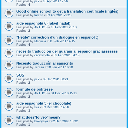
Last post by
pc2
«
10 Apr 2011 17:56
Replies:
4
Good online school to get a translation certificate (inglés)
Last post by
tarzan
«
03 Apr 2011 22:26
aide espagnol# 6 (rafael nadal)
Last post by
ANTHOS
«
16 Feb 2011 23:13
Replies:
2
"Petite" correction d'un dialogue en español :)
Last post by
Manuela
«
11 Feb 2011 14:15
Replies:
4
necesito traduccion del guarani al español graciasssssss
Last post by
carlosmetal
«
09 Feb 2011 04:19
Necesito traducción al sanscrito
Last post by
Teresa
«
30 Jan 2011 16:28
SOS
Last post by
pc2
«
09 Jan 2011 00:21
Replies:
2
formule de politesse
Last post by
ANTHOS
«
31 Dec 2010 15:12
Replies:
2
aide espagnol# 5 (el chocolate)
Last post by
Isis
«
03 Dec 2010 14:56
Replies:
3
what does"lo veo"mean?
Last post by
kokoyaya
«
02 Dec 2010 18:32
Replies:
1