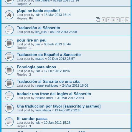
Last post by
kokoyaya
«
02 Apr 2013 17:14
Replies:
2
¡Aquí se habla español!
Last post by
Isis
«
15 Mar 2013 16:14
Replies:
84
1
2
3
4
5
6
Traducción al Sánscrito
Last post by
leo_rulo
«
08 Feb 2013 23:08
pour rire un peu
Last post by
Isis
«
03 Feb 2013 18:44
Replies:
1
Traduccion de Español a Sanscrito
Last post by
mateo
«
29 Dec 2012 23:57
Fonologia para ninos
Last post by
Isis
«
17 Oct 2012 10:07
Replies:
3
Traducción al Sancrito de una cita.
Last post by
raquel rodriguez
«
24 Apr 2012 18:06
traducir una frase del inglés al Sánscrito
Last post by
Helena mdrz
«
31 Mar 2012 20:54
Una traduccion por favor [sanscrito y arameo]
Last post by
venustiana
«
13 Feb 2012 22:16
El condor passa.
Last post by
Isis
«
10 Jan 2012 15:28
Replies:
3