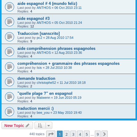
aide espagnol # 4 (mundo feliz)
Last post by
ANTHOS
«
06 Oct 2010 23:11
Replies:
4
aide espagnol #3
Last post by
ANTHOS
«
05 Oct 2010 21:24
Replies:
12
Traduccion [sanscrito]
Last post by
pc2
«
28 Aug 2010 17:54
Replies:
9
aide compréhension phrases espagnoles
Last post by
ANTHOS
«
12 Aug 2010 23:36
Replies:
4
compréhension + grammaire des phrases espagnoles
Last post by
Isis
«
28 Jul 2010 10:38
Replies:
4
demande traduction
Last post by
christophe52
«
11 Jul 2010 18:18
Replies:
2
"quelle plage ?" en espagnol
Last post by
Maïwenn
«
19 Jun 2010 05:19
Replies:
4
traduction mercii :)
Last post by
bee_you
«
23 May 2010 19:40
Replies:
4
New Topic
Page
1
of
9
1
2
3
4
5
9
Next
440 topics
…